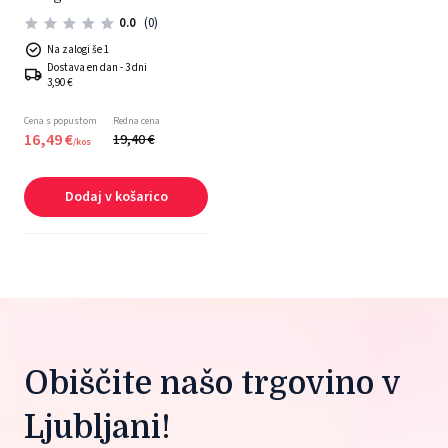
0.0
(0)
Na zalogi še 1
Dostava en dan - 3 dni
3,90 €
Cena s popustom
Redna cena
16,
49
€
19,
40
€
/
kos
Dodaj v košarico
Obiščite našo trgovino v 
Ljubljani!