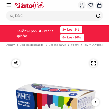
3
kos
-5%
Količinski popust - več se
splača!
6
kos
-10%
Domov
Jedilna dekoracija
Jedilne barve
V pasti
BARVILA V PASTI SET