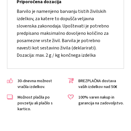
Priporočena dozacija
Barvilo je namenjeno barvanju tistih živilskih
izdelkov, za katere to dopušča veljavna
slovenska zakonodaja. Upoštevati je potrebno
predpisano maksimalno dovoljeno količino za
posamezne vrste živil. Barvila je potrebno
navesti kot sestavino živila (deklarirati).
Dozacija: max. 2 g / kg končnega izdelka
30-dnevna možnost
BREZPLAČNA dostava
vračila izdelkov.
vaših izdelkov nad 50€
Možnost plačila po
100% varen nakup in
povzetju ali plačilo s
garancija na zadovoljstvo.
kartico.