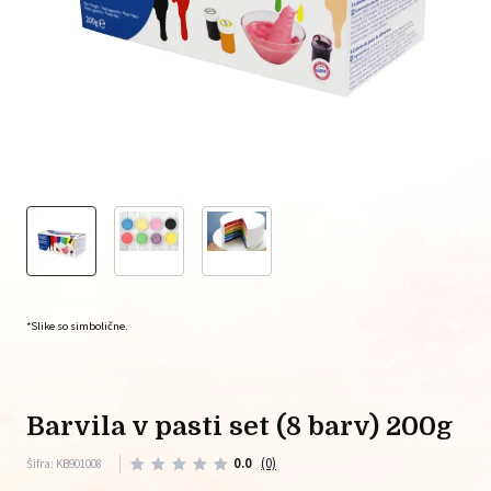
*Slike so simbolične.
barvila v pasti set (8 barv) 200g
0.0
(0)
Šifra: KB901008