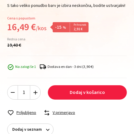
S tako veliko ponudbo barv je izbira neskončna, bodite ustvarjalni!
Cena s popustom
16,
49
€
Prihranek
-15
/
kos
%
2,
91
€
Redna cena
19,
40
€
Na zalogi še 1
Dostava en dan - 3 dni
(3,90 €)
Dodaj v košarico
Priljubljeno
V primerjavo
Dodaj v seznam