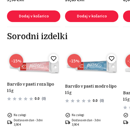
/
kos
/
kos
Dodaj v košarico
Dodaj v košarico
Sorodni izdelki
-15
-15
-
%
%
barvilo v pasti roza lipo
barvilo v pasti modro lipo
15g
15g
barvilo v pasti rdeče lipo
0.0
(0)
15g
0.0
(0)
Na zalogi
Na zalogi
Dostava en dan - 3 dni
Dostava en dan - 3 dni
3,90 €
3,90 €