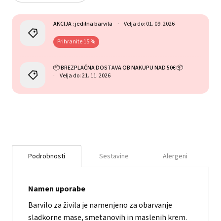
AKCIJA : jedilna barvila
Velja do: 01. 09. 2026
Prihranite 15 %
📦 BREZPLAČNA DOSTAVA OB NAKUPU NAD 50€ 📦
Velja do: 21. 11. 2026
Podrobnosti
Sestavine
Alergeni
Namen uporabe
Barvilo za živila je namenjeno za obarvanje
sladkorne mase, smetanovih in maslenih krem.