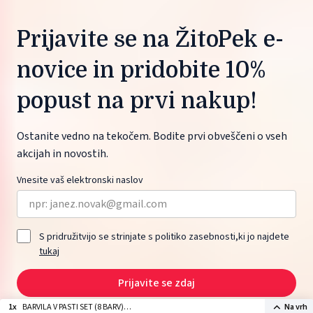
Prijavite se na ŽitoPek e-
novice in pridobite 10%
popust na prvi nakup!
Ostanite vedno na tekočem. Bodite prvi obveščeni o vseh
akcijah in novostih.
Vnesite vaš elektronski naslov
S pridružitvijo se strinjate s politiko zasebnosti,ki jo najdete
tukaj
Prijavite se zdaj
1x
BARVILA V PASTI SET (8 BARV)
Na vrh