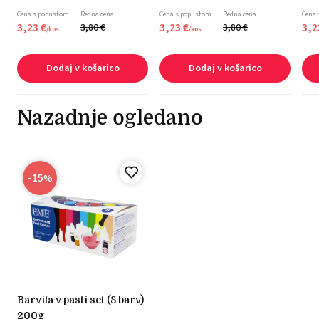
Cena s popustom
Redna cena
Cena s popustom
Redna cena
Cena
3,
23
€
3,
23
€
3,
2
3,
80
€
3,
80
€
/
kos
/
kos
Dodaj v košarico
Dodaj v košarico
Nazadnje ogledano
-15
%
barvila v pasti set (8 barv)
200g