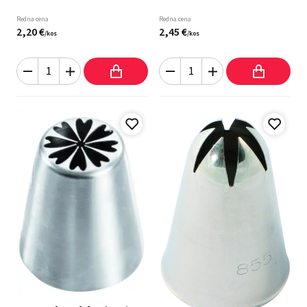
Redna cena
Redna cena
2,
20
€
2,
45
€
/
kos
/
kos