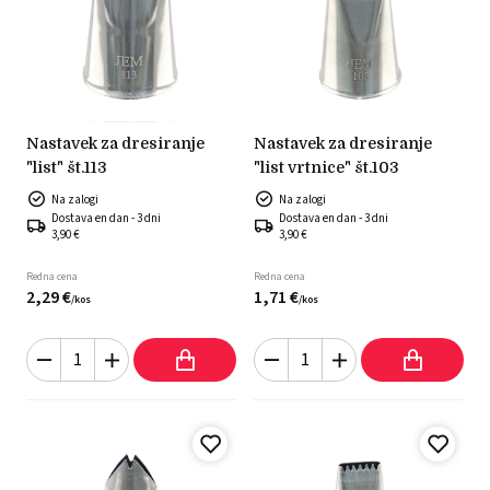
nastavek za dresiranje
nastavek za dresiranje
"list" št.113
"list vrtnice" št.103
Na zalogi
Na zalogi
Dostava en dan - 3 dni
Dostava en dan - 3 dni
3,90 €
3,90 €
Redna cena
Redna cena
2,
29
€
1,
71
€
/
kos
/
kos