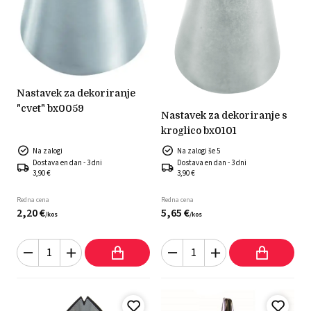
nastavek za dekoriranje
"cvet" bx0059
nastavek za dekoriranje s
kroglico bx0101
Na zalogi
Na zalogi še 5
Dostava en dan - 3 dni
Dostava en dan - 3 dni
3,90 €
3,90 €
Redna cena
Redna cena
2,
20
€
5,
65
€
/
kos
/
kos