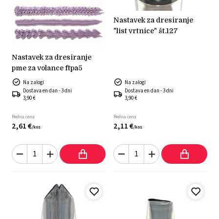
nastavek za dresiranje
"list vrtnice" št.127
nastavek za dresiranje
pme za volance ftpa5
Na zalogi
Na zalogi
Dostava en dan - 3 dni
Dostava en dan - 3 dni
3,90 €
3,90 €
Redna cena
Redna cena
2,
61
€
2,
11
€
/
kos
/
kos