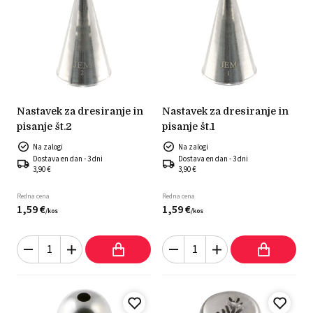
nastavek za dresiranje in
nastavek za dresiranje in
pisanje št.2
pisanje št.1
Na zalogi
Na zalogi
Dostava en dan - 3 dni
Dostava en dan - 3 dni
3,90 €
3,90 €
Redna cena
Redna cena
1,
59
€
1,
59
€
/
kos
/
kos