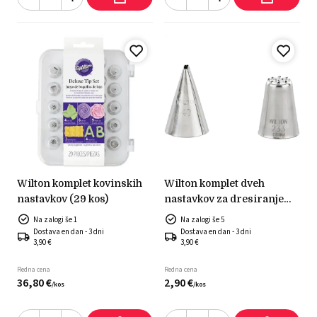
wilton komplet kovinskih
wilton komplet dveh
nastavkov (29 kos)
nastavkov za dresiranje
št.047 + št. 233
Na zalogi še 1
Na zalogi še 5
Dostava en dan - 3 dni
Dostava en dan - 3 dni
3,90 €
3,90 €
Redna cena
Redna cena
36,
80
€
2,
90
€
/
kos
/
kos