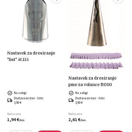
nastavek za dresiranje
"list" št.115
nastavek za dresiranje
pme za volance ft080
Na zalogi
Na zalogi
Dostava en dan - 3 dni
Dostava en dan - 3 dni
3,90 €
3,90 €
Redna cena
Redna cena
1,
94
€
2,
61
€
/
kos
/
kos