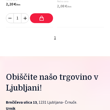
Redna cena
2,
20
€
/
kos
2,
08
€
/
kos
1
Obiščite našo trgovino v 
Ljubljani!
Brnčičeva ulica 13
, 1231 Ljubljana- Črnuče.
Urnik