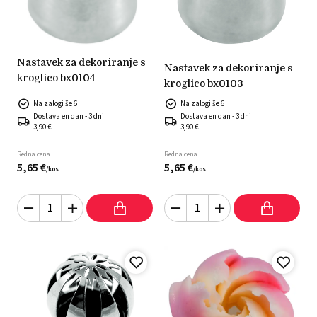
nastavek za dekoriranje s
nastavek za dekoriranje s
kroglico bx0104
kroglico bx0103
Na zalogi še 6
Na zalogi še 6
Dostava en dan - 3 dni
Dostava en dan - 3 dni
3,90 €
3,90 €
Redna cena
Redna cena
5,
65
€
5,
65
€
/
kos
/
kos