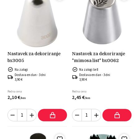
nastavek za dekoriranje
nastavek za dekoriranje
bx3005
"mimosa list" bx0062
Na zalogi
Na zalogi še 8
Dostava en dan - 3 dni
Dostava en dan - 3 dni
3,90 €
3,90 €
Redna cena
Redna cena
2,
10
€
2,
45
€
/
kos
/
kos