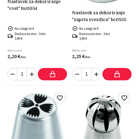
nastavek za dekoriranje
"cvet" bx0054
nastavek za dekoriranje
"zaprta zvezdica" bc0855
Na zalogi še 4
Na zalogi še 9
Dostava en dan - 3 dni
Dostava en dan - 3 dni
3,90 €
3,90 €
Redna cena
Redna cena
2,
20
€
2,
25
€
/
kos
/
kos