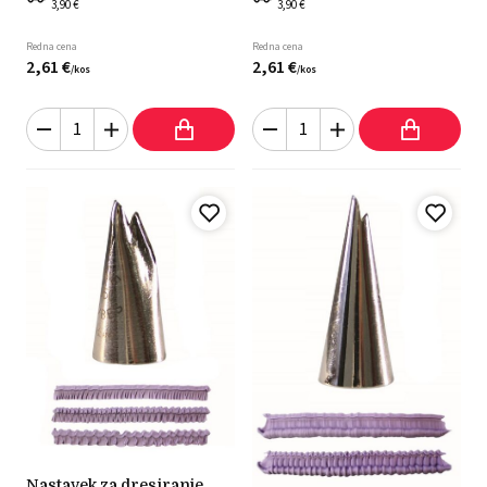
3,90 €
3,90 €
Redna cena
Redna cena
2,
61
€
2,
61
€
/
kos
/
kos
nastavek za dresiranje