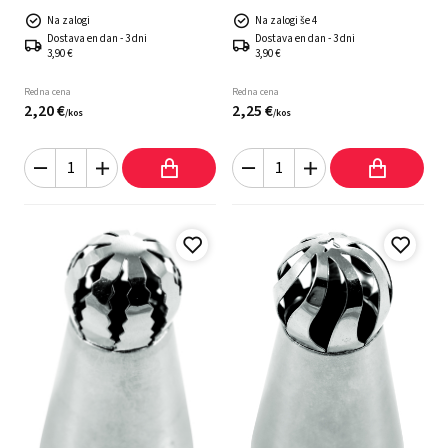
Na zalogi
Na zalogi še 4
Dostava en dan - 3 dni
Dostava en dan - 3 dni
3,90 €
3,90 €
Redna cena
Redna cena
2,
20
€
2,
25
€
/
kos
/
kos