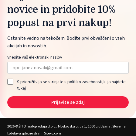
novice in pridobite 10%
popust na prvi nakup!
Ostanite vedno na tekočem. Bodite prvi obveščeni o vseh
akcijah in novostih.
Vnesite vaš elektronski naslov
S pridružitvijo se strinjate s politiko zasebnosti,ki jo najdete
tukaj
Prijavite se zdaj
2026 © ŽITO maloprodaja d.o.o., Moskovska ulica 1, 1000 Ljubljana, Slovenia.
Izdelava spletne strani: Sitexo.com