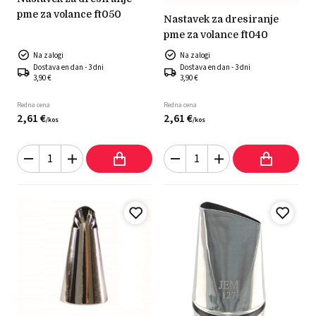
pme za volance ft050
nastavek za dresiranje
pme za volance ft040
Na zalogi
Na zalogi
Dostava en dan - 3 dni
Dostava en dan - 3 dni
3,90 €
3,90 €
Redna cena
Redna cena
2,
61
€
2,
61
€
/
kos
/
kos