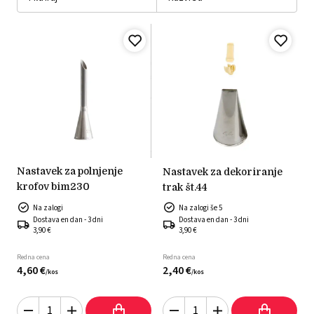
nastavek za polnjenje
nastavek za dekoriranje
krofov bim230
trak št.44
Na zalogi
Na zalogi še 5
Dostava en dan - 3 dni
Dostava en dan - 3 dni
3,90 €
3,90 €
Redna cena
Redna cena
4,
60
€
2,
40
€
/
kos
/
kos