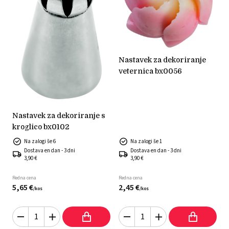
nastavek za dekoriranje
veternica bx0056
nastavek za dekoriranje s
kroglico bx0102
Na zalogi še 6
Na zalogi še 1
Dostava en dan - 3 dni
Dostava en dan - 3 dni
3,90 €
3,90 €
Redna cena
Redna cena
5,
65
€
2,
45
€
/
kos
/
kos