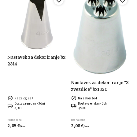
nastavek za dekoriranje bx
2314
nastavek za dekoriranje "3
zvezdice" bx1820
Na zalogi še 4
Na zalogi še 4
Dostava en dan - 3 dni
Dostava en dan - 3 dni
3,90 €
3,90 €
Redna cena
Redna cena
2,
05
€
2,
08
€
/
kos
/
kos