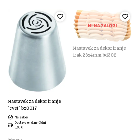
NI NA ZALOGI
nastavek za dekoriranje
trak 28x4mm bd302
nastavek za dekoriranje
"cvet" bx0017
Na zalogi
Dostava en dan - 3 dni
3,90 €
Redna cena