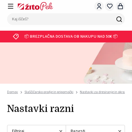
📦 BREZPLAČNA DOSTAVA OB NAKUPU NAD 50€ 📦
Domov
Slaščičarsko orodje in pripomočki
Nastavki za dresiranje in okraševa
Nastavki razni
Filtriraj
Razvrsti