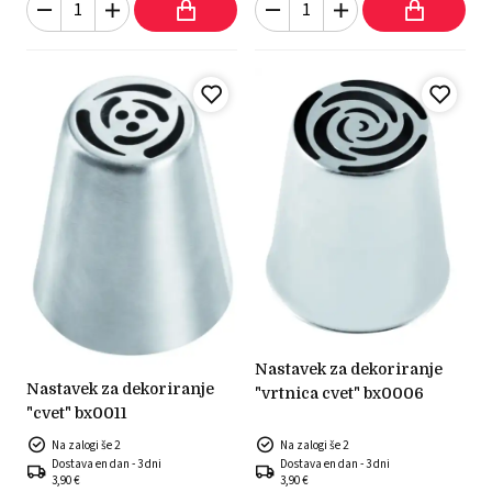
nastavek za dekoriranje
nastavek za dekoriranje
"vrtnica cvet" bx0006
"cvet" bx0011
Na zalogi še 2
Na zalogi še 2
Dostava en dan - 3 dni
Dostava en dan - 3 dni
3,90 €
3,90 €