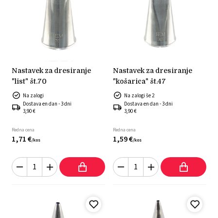
nastavek za dresiranje
nastavek za dresiranje
"list" št.70
"košarica" št.47
Na zalogi
Na zalogi še 2
Dostava en dan - 3 dni
Dostava en dan - 3 dni
3,90 €
3,90 €
Redna cena
Redna cena
1,
71
€
1,
59
€
/
kos
/
kos