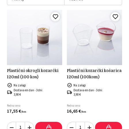
plastični okrogli kozarčki
plastični kozarčki košarica
120ml (100 kos)
120ml (100kom)
Na zalogi
Na zalogi
Dostava en dan - 3 dni
Dostava en dan - 3 dni
3,90 €
3,90 €
Redna cena
Redna cena
17,
55
€
16,
65
€
/
kos
/
kos