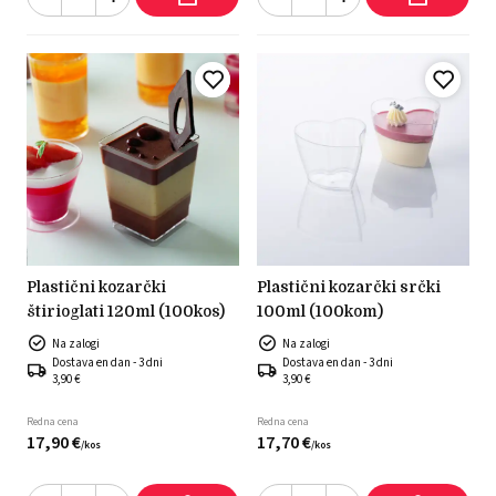
plastični kozarčki
plastični kozarčki srčki
štirioglati 120ml (100kos)
100ml (100kom)
Na zalogi
Na zalogi
Dostava en dan - 3 dni
Dostava en dan - 3 dni
3,90 €
3,90 €
Redna cena
Redna cena
17,
90
€
17,
70
€
/
kos
/
kos