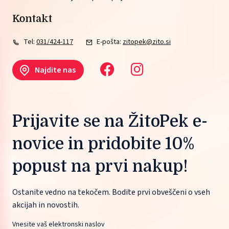
Kontakt
Tel:
031/424-117
E-pošta:
zitopek@zito.si
Najdite nas
Prijavite se na ŽitoPek e-
novice in pridobite 10%
popust na prvi nakup!
Ostanite vedno na tekočem. Bodite prvi obveščeni o vseh
akcijah in novostih.
Vnesite vaš elektronski naslov