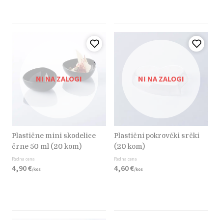
NI NA ZALOGI
NI NA ZALOGI
plastične mini skodelice
plastični pokrovčki srčki
črne 50 ml (20 kom)
(20 kom)
Redna cena
Redna cena
4,
90
€
4,
60
€
/
kos
/
kos