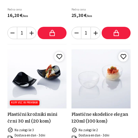
Redna cena
Redna cena
16,
20
€
25,
30
€
/
kos
/
kos
KUPI VEČ IN PRIHRANI
plastični krožniki mini
plastične skodelice elegan
črni 30 ml (20 kom)
120ml (100 kom)
Na zalogi še 3
Na zalogi še 2
Dostava en dan - 3 dni
Dostava en dan - 3 dni