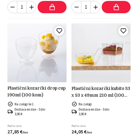
plastični kozarčki drop cup
plastični kozarčki kubito 83
190ml (100 kom)
x 83 x 49mm 210 ml (100
kom)
Na zalogi še 1
Na zalogi
Dostava en dan - 3 dni
Dostava en dan - 3 dni
3,90 €
3,90 €
Redna cena
Redna cena
27,
85
€
24,
05
€
/
kos
/
kos