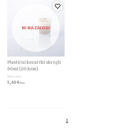
NI NA ZALOGI
plastični kozarčki okrogli
90ml (20 kom)
Redna cena
5,
60
€
/
kos
1