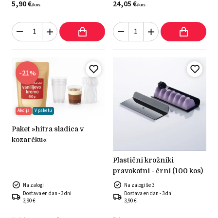
5,
90
€
24,
05
€
/
kos
/
kos
-21
%
Akcija
V paketu
paket »hitra sladica v
kozarčku«
plastični krožniki
pravokotni - črni (100 kos)
Na zalogi
Na zalogi še 3
Dostava en dan - 3 dni
Dostava en dan - 3 dni
3,90 €
3,90 €