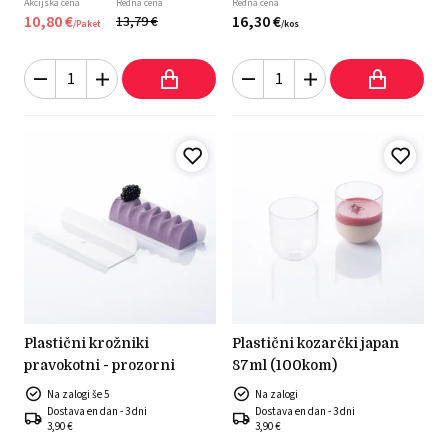
Akcijska cena
Redna cena
Redna cena
10,
80
€
16,
30
€
13,
79
€
/
Paket
/
kos
plastični krožniki
plastični kozarčki japan
pravokotni - prozorni
87ml (100kom)
Na zalogi še 5
Na zalogi
Dostava en dan - 3 dni
Dostava en dan - 3 dni
3,90 €
3,90 €