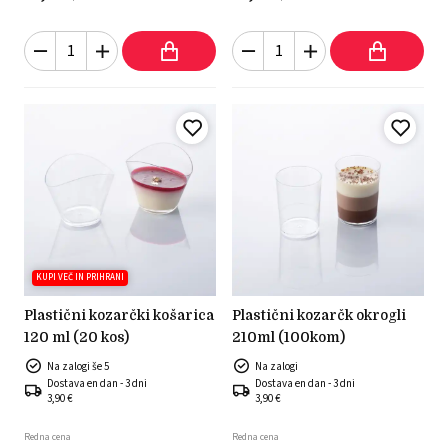
KUPI VEČ IN PRIHRANI
plastični kozarčki košarica
plastični kozarčk okrogli
120 ml (20 kos)
210ml (100kom)
Na zalogi še 5
Na zalogi
Dostava en dan - 3 dni
Dostava en dan - 3 dni
3,90 €
3,90 €
Redna cena
Redna cena