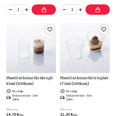
plastični kozarčki okrogli
plastični kozarčki trioglati
65ml (100kom)
175ml (100kom)
Na zalogi
Na zalogi
Dostava en dan - 3 dni
Dostava en dan - 3 dni
3,90 €
3,90 €
Redna cena
Redna cena
14,
70
€
21,
35
€
/
kos
/
kos