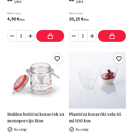
3,90 €
3,90 €
Redna cena
Redna cena
4,
90
€
20,
25
€
/
kos
/
kos
steklen božični kozarček za
plastični kozarčki vela 85
monoporcijo 1kos
ml 100 kos
Na zalogi
Na zalogi