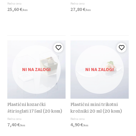
Redna cena
Redna cena
25,
60
€
27,
80
€
/
kos
/
kos
NI NA ZALOGI
NI NA ZALOGI
plastični kozarčki
plastični mini trikotni
štirioglati 175ml (20 kom)
krožniki 20 ml (20 kom)
Redna cena
Redna cena
7,
40
€
4,
90
€
/
kos
/
kos