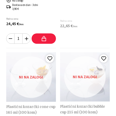
Na zalogi
Dostava en dan - 3 dni
3,90 €
Redna cena
Redna cena
24,
45
€
/
kos
22,
65
€
/
kos
NI NA ZALOGI
NI NA ZALOGI
plastični kozarčki bubble
plastični kozarčki cone cup
cup 215 ml (100 kom)
165 ml (100 kom)