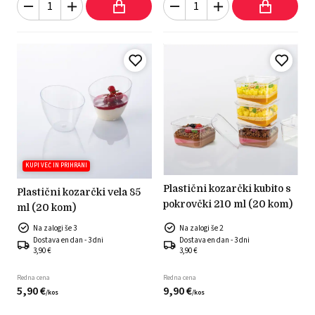
KUPI VEČ IN PRIHRANI
plastični kozarčki kubito s
plastični kozarčki vela 85
pokrovčki 210 ml (20 kom)
ml (20 kom)
Na zalogi še 3
Na zalogi še 2
Dostava en dan - 3 dni
Dostava en dan - 3 dni
3,90 €
3,90 €
Redna cena
Redna cena
5,
90
€
9,
90
€
/
kos
/
kos