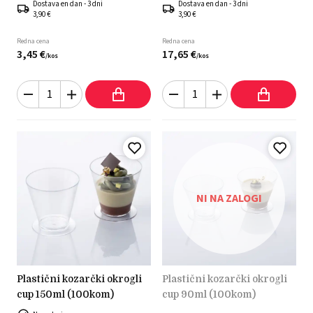
Dostava en dan - 3 dni
Dostava en dan - 3 dni
3,90 €
3,90 €
Redna cena
Redna cena
3,
45
€
17,
65
€
/
kos
/
kos
NI NA ZALOGI
plastični kozarčki okrogli
plastični kozarčki okrogli
cup 150ml (100kom)
cup 90ml (100kom)