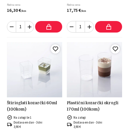
Redna cena
Redna cena
16,
30
€
17,
75
€
/
kos
/
kos
štirioglati kozarčki 60ml
plastični kozarčki okrogli
(100kom)
170ml (100kom)
Na zalogi še 1
Na zalogi
Dostava en dan - 3 dni
Dostava en dan - 3 dni
3,90 €
3,90 €