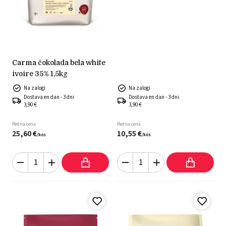
carma čokolada bela white
ivoire 35% 1,5kg
Na zalogi
Na zalogi
Dostava en dan - 3 dni
Dostava en dan - 3 dni
3,90 €
3,90 €
Redna cena
Redna cena
25,
60
€
10,
55
€
/
kos
/
kos