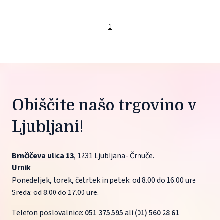
1
Obiščite našo trgovino v 
Ljubljani!
Brnčičeva ulica 13
, 1231 Ljubljana- Črnuče.
Urnik
Ponedeljek, torek, četrtek in petek: od 8.00 do 16.00 ure
Sreda: od 8.00 do 17.00 ure.
Telefon poslovalnice: 
051 375 595
 ali 
(01) 560 28 61