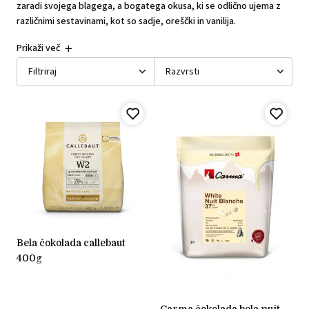
zaradi svojega blagega, a bogatega okusa, ki se odlično ujema z
različnimi sestavinami, kot so sadje, oreščki in vanilija.
Prikaži več
Filtriraj
Razvrsti
bela čokolada callebaut
400g
carma čokolada bela nuit