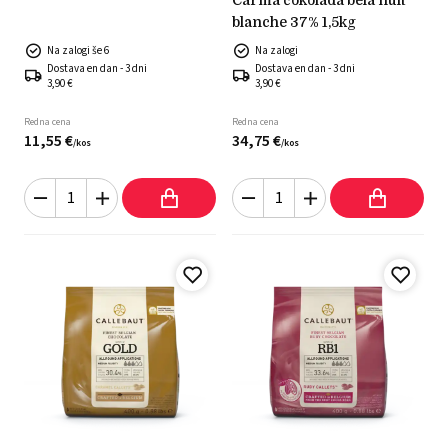
blanche 37% 1,5kg
Na zalogi še 6
Na zalogi
Dostava en dan - 3 dni
Dostava en dan - 3 dni
3,90 €
3,90 €
Redna cena
Redna cena
11,
55
€
34,
75
€
/
kos
/
kos