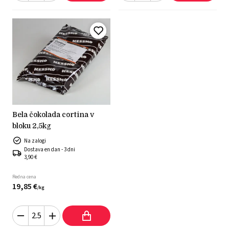
bela čokolada cortina v
bloku 2,5kg
Na zalogi
Dostava en dan - 3 dni
3,90 €
Redna cena
19,
85
€
/
kg