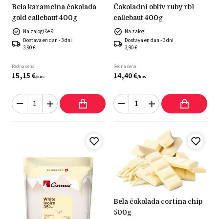
bela karamelna čokolada
čokoladni obliv ruby rb1
gold callebaut 400g
callebaut 400g
Na zalogi še 9
Na zalogi
Dostava en dan - 3 dni
Dostava en dan - 3 dni
3,90 €
3,90 €
Redna cena
Redna cena
15,
15
€
14,
40
€
/
kos
/
kos
bela čokolada cortina chip
500g