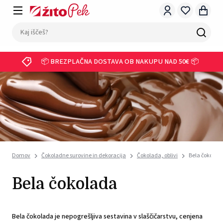
📦 BREZPLAČNA DOSTAVA OB NAKUPU NAD 50€ 📦
Domov
Čokoladne surovine in dekoracija
Čokolada, oblivi
Bela čokolad
Bela čokolada
Bela čokolada je nepogrešljiva sestavina v slaščičarstvu, cenjena