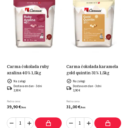
carma čokolada ruby
carma čokolada karamela
azalina 40% 1,5kg
gold quintin 31% 1,5kg
Na zalogi
Na zalogi
Dostava en dan - 3 dni
Dostava en dan - 3 dni
3,90 €
3,90 €
Redna cena
Redna cena
39,
90
€
31,
00
€
/
kos
/
kos