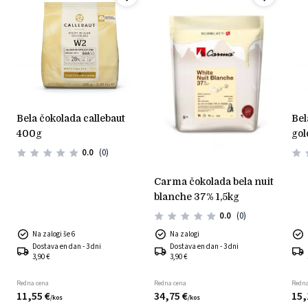
bela čokolada callebaut
bela karamelna čokolada
400g
gol
0.0
(0)
carma čokolada bela nuit
blanche 37% 1,5kg
0.0
(0)
Na zalogi še 6
Na zalogi
Dostava en dan - 3 dni
Dostava en dan - 3 dni
3,90 €
3,90 €
Redna cena
Redna cena
Redna
11,
55
€
34,
75
€
15,
/
kos
/
kos