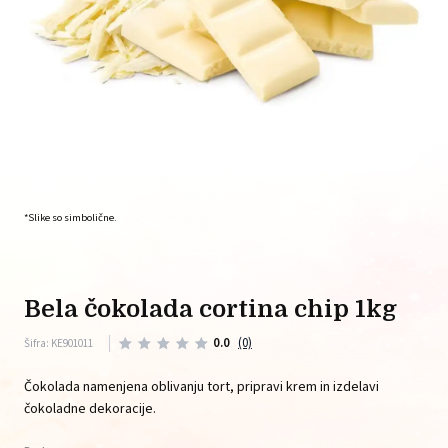
*Slike so simbolične.
bela čokolada cortina chip 1kg
0.0
(0)
Šifra: KE901011
Čokolada namenjena oblivanju tort, pripravi krem in izdelavi
čokoladne dekoracije.