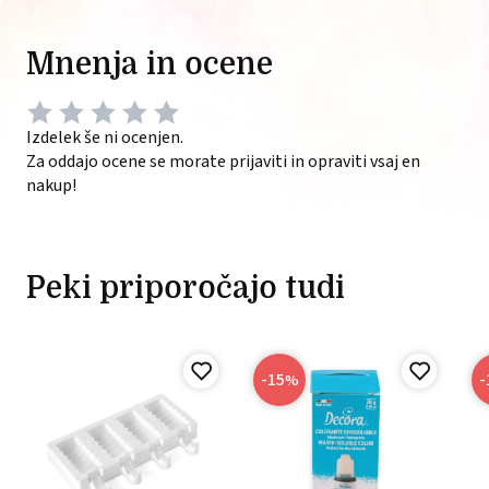
Mnenja in ocene
Izdelek še ni ocenjen.
Za oddajo ocene se morate prijaviti in opraviti vsaj en
nakup!
Peki priporočajo tudi
-15
-
%