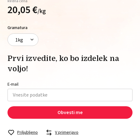
Redna cena
20,
05
€
/
kg
Gramatura
1kg
Prvi izvedite, ko bo izdelek na
voljo!
E-mail
Obvesti me
Priljubljeno
V primerjavo