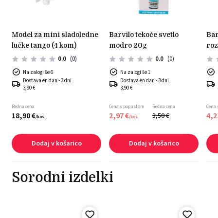
model za mini sladoledne
barvilo tekoče svetlo
barvilo tekoče lipo pme
lučke tango (4 kom)
modro 20g
roz
0.0
(0)
0.0
(0)
Na zalogi še 6
Na zalogi še 1
Dostava en dan - 3 dni
Dostava en dan - 3 dni
3,90 €
3,90 €
Redna cena
Cena s popustom
Redna cena
Cena
18,
90
€
2,
97
€
4,
2
3,
50
€
/
kos
/
kos
Dodaj v košarico
Dodaj v košarico
Sorodni izdelki