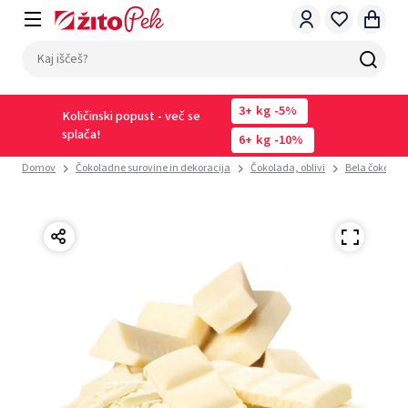
3
kg
-5%
Količinski popust - več se
splača!
6
kg
-10%
Domov
Čokoladne surovine in dekoracija
Čokolada, oblivi
Bela čokolad