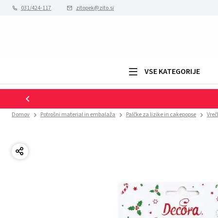
031/424-117
zitopek@zito.si
VSE KATEGORIJE
Domov
Potrošni material in embalaža
Palčke za lizike in cakepopse
Vreč