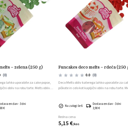
melts – zelena (250 g)
funcakes deco melts – rdeča (250 
0
(0)
0.0
(0)
rega lahko uporabite za cake popse,
Deco Melts obliv katerega lahko uporabite za ca
jični obliv na robu torte. Melts oblivi
piškote in celo kot kapljični obliv na robu torte. Me
so v obliki ploščic.
ostava en dan - 3 dni
Dostava en dan - 3 dni
Na zalogi še 6
90 €
3,90 €
Redna cena
5,
15
€
/
kos