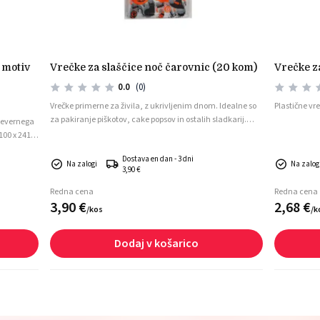
vrečke za slaščice noč čarovnic (20 kom)
vrečke 
0.0
(0)
Vrečke primerne za živila, z ukrivljenim dnom. Idealne so
Plastične vr
za pakiranje piškotov, cake popsov in ostalih sladkarij.
 severnega
Paket vsebuje 20 vrečk.
100 x 241
Dostava en dan - 3 dni
Na zalogi
Na zalog
3,90 €
Redna cena
Redna cena
3,
90
€
2,
68
€
/
kos
/
k
Dodaj v košarico