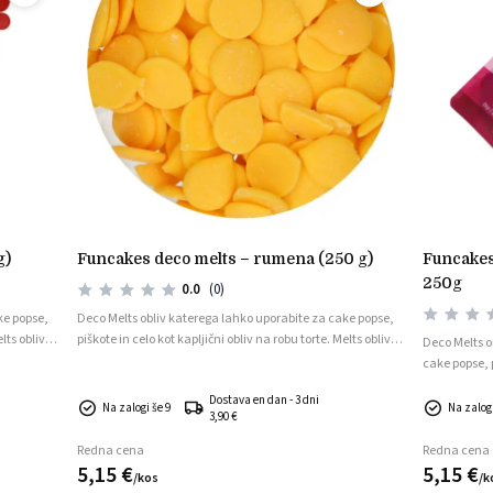
g)
funcakes deco melts – rumena (250 g)
funcakes pripravljen obliv črne barve
250g
0.0
(0)
ke popse,
Deco Melts obliv katerega lahko uporabite za cake popse,
lts oblivi
piškote in celo kot kapljični obliv na robu torte. Melts oblivi
Deco Melts o
so v obliki ploščic.
cake popse, p
Melts oblivi s
Dostava en dan - 3 dni
Na zalogi še 9
Na zalogi
3,90 €
Redna cena
Redna cena
5,
15
€
5,
15
€
/
kos
/
k