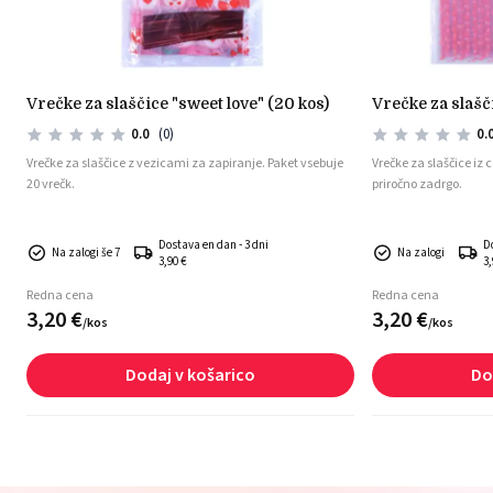
vrečke za slaščice "sweet love" (20 kos)
vrečke za slaš
0.0
(0)
0.
Vrečke za slaščice z vezicami za zapiranje. Paket vsebuje
Vrečke za slaščice iz 
20 vrečk.
priročno zadrgo.
Dostava en dan - 3 dni
D
Na zalogi še 7
Na zalogi
3,90 €
3,
Redna cena
Redna cena
3,
20
€
3,
20
€
/
kos
/
kos
Dodaj v košarico
Do