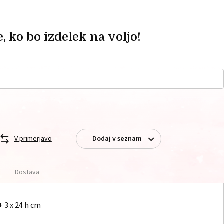
, ko bo izdelek na voljo!
V primerjavo
Dodaj v seznam
Dostava
 + 3 x 24 h cm