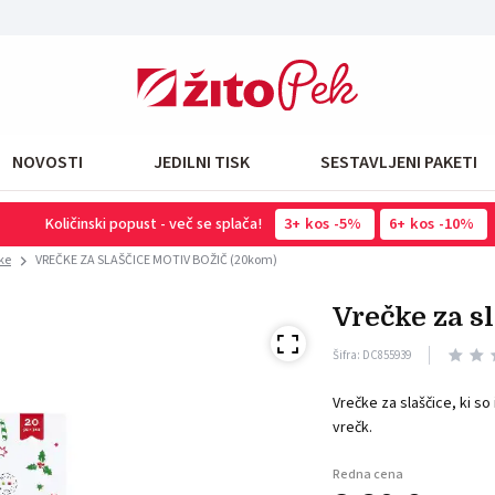
NOVOSTI
JEDILNI TISK
SESTAVLJENI PAKETI
Količinski popust - več se splača!
3
kos
-5%
6
kos
-10%
ke
VREČKE ZA SLAŠČICE MOTIV BOŽIČ (20kom)
vrečke za 
Šifra: DC855939
Vrečke za slaščice, ki so
vrečk.
Redna cena