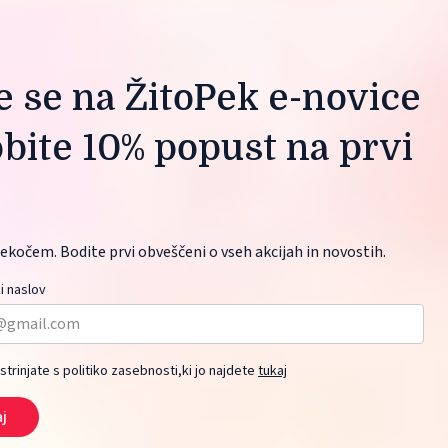
te se na ŽitoPek e-novice
obite 10% popust na prvi
ekočem. Bodite prvi obveščeni o vseh akcijah in novostih.
i naslov
 strinjate s politiko zasebnosti,ki jo najdete
tukaj
aj