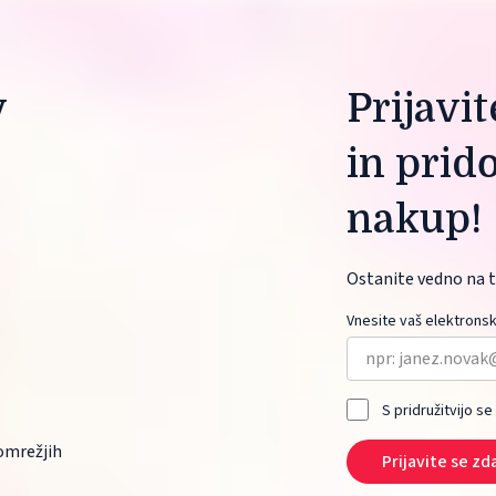
 
Prijavi
in prid
nakup!
Ostanite vedno na t
Vnesite vaš elektronsk
S pridružitvijo se
mrežjih 
Prijavite se zd