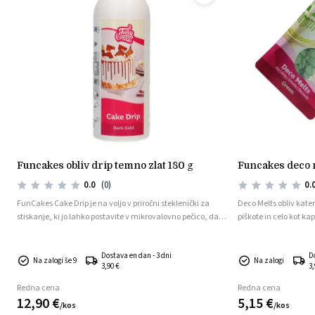
funcakes obliv drip temno zlat 180 g
funcakes deco 
0.0
(0)
0.
FunCakes Cake Drip je na voljo v priročni steklenički za
Deco Melts obliv kate
stiskanje, ki jo lahko postavite v mikrovalovno pečico, da
piškote in celo kot kapl
stopite vsebino. Preprosto ga stisnite in nakapljajte
so v obliki ploščic.
neposredno na torto!
Dostava en dan - 3 dni
D
Na zalogi še 9
Na zalogi
3,90 €
3,
Redna cena
Redna cena
12,
90
€
5,
15
€
/
kos
/
kos