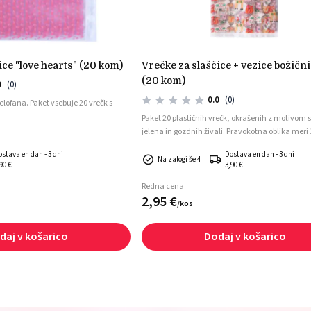
čice "love hearts" (20 kom)
vrečke za slaščice + vezice božični motiv
(20 kom)
0
(0)
0.0
(0)
celofana. Paket vsebuje 20 vrečk s
Paket 20 plastičnih vrečk, okrašenih z motivom
jelena in gozdnih živali. Pravokotna oblika meri 
mm.
ostava en dan - 3 dni
Dostava en dan - 3 dni
Na zalogi še 4
90 €
3,90 €
Redna cena
2,
95
€
/
kos
daj v košarico
Dodaj v košarico