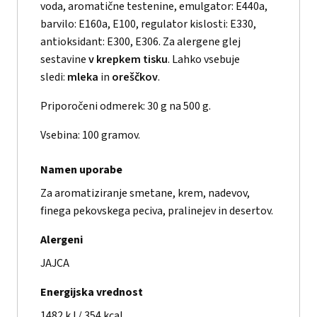
voda, aromatične testenine, emulgator: E440a,
barvilo: E160a, E100, regulator kislosti: E330,
antioksidant: E300, E306. Za alergene glej
sestavine
v krepkem tisku
. Lahko vsebuje
sledi:
mleka
in
oreščkov
.
Priporočeni odmerek: 30 g na 500 g.
Vsebina: 100 gramov.
Namen uporabe
Za aromatiziranje smetane, krem, nadevov,
finega pekovskega peciva, pralinejev in desertov.
Alergeni
JAJCA
Energijska vrednost
1482 kJ / 354 kcal