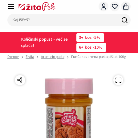
3
kos
-5%
Količinski popust - več se
splača!
6
kos
-10%
Domov
Živila
Arome in paste
FunCakes aroma pasta piškot 100g