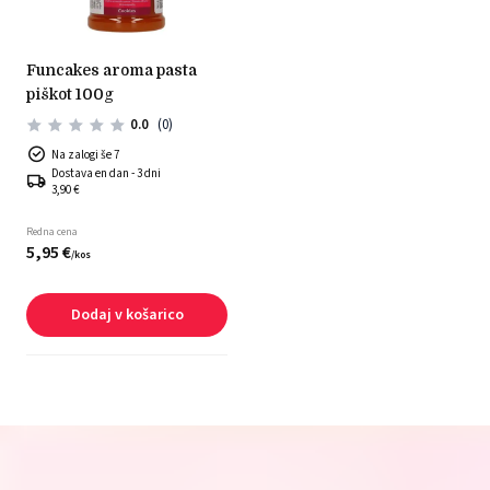
funcakes aroma pasta
piškot 100g
0.0
(0)
Na zalogi še 7
Dostava en dan - 3 dni
3,90 €
Redna cena
5,
95
€
/
kos
Dodaj v košarico