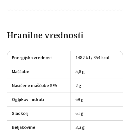
Hranilne vrednosti
Energijska vrednost
1482 kJ / 354 kcal
Maščobe
5,8 g
Nasičene maščobe SFA
2 g
Ogljikovi hidrati
69 g
Sladkorji
61 g
Beljakovine
3,3 g