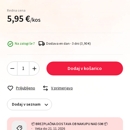
Redna cena
5,
95
€
/
kos
Na zalogi še 7
Dostava en dan - 3 dni
(3,90 €)
Dodaj v košarico
Priljubljeno
V primerjavo
Dodaj v seznam
📦 BREZPLAČNA DOSTAVA OB NAKUPU NAD 50€ 📦
Velja do: 21. 11. 2026