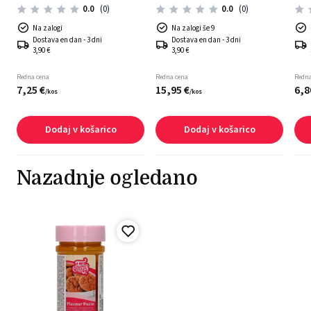
0.0
(0)
0.0
(0)
Na zalogi
Na zalogi še 9
Dostava en dan - 3 dni
Dostava en dan - 3 dni
3,90 €
3,90 €
Redna cena
Redna cena
Redna
7,
25
€
15,
95
€
6,
8
/
kos
/
kos
Dodaj v košarico
Dodaj v košarico
Nazadnje ogledano