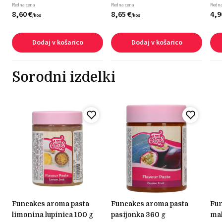
Redna cena
Redna cena
Redna
8,
60
€
8,
65
€
4,
9
/
kos
/
kos
Dodaj v košarico
Dodaj v košarico
Sorodni izdelki
funcakes aroma pasta
funcakes aroma pasta
funcakes aroma pasta
limonina lupinica 100 g
pasijonka 360 g
mal