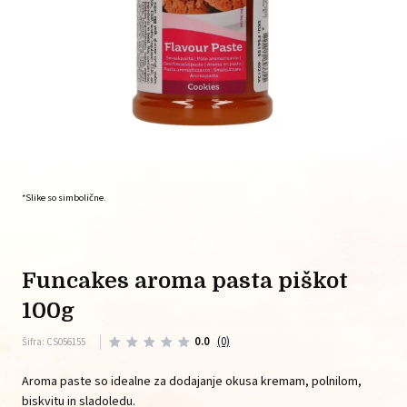
*Slike so simbolične.
funcakes aroma pasta piškot
100g
0.0
(0)
Šifra: CS056155
Aroma paste so idealne za dodajanje okusa kremam, polnilom,
biskvitu in sladoledu.