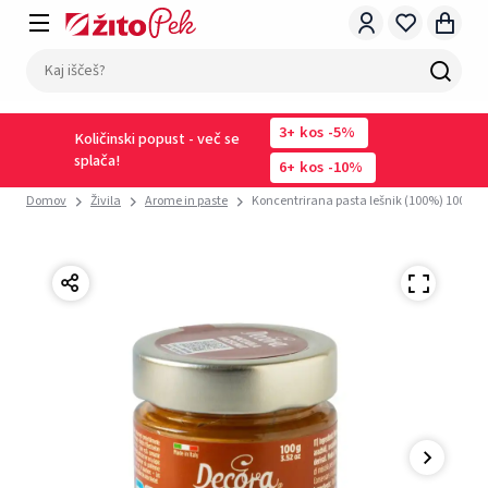
3
kos
-5%
Količinski popust - več se
splača!
6
kos
-10%
Domov
Živila
Arome in paste
Koncentrirana pasta lešnik (100%) 100g