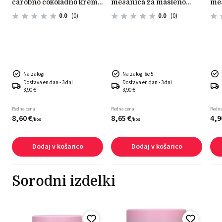
čarobno čokoladno kremo
mešanica za masleno
meš
– 450 g
kremo 1kg
glu
0.0
(0)
0.0
(0)
Na zalogi
Na zalogi še 5
Dostava en dan - 3 dni
Dostava en dan - 3 dni
3,90 €
3,90 €
Redna cena
Redna cena
Redna
8,
60
€
8,
65
€
4,
9
/
kos
/
kos
Dodaj v košarico
Dodaj v košarico
Sorodni izdelki