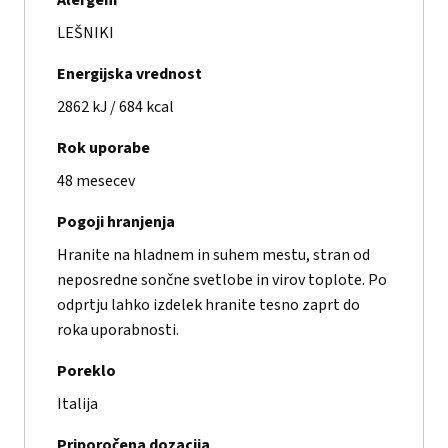
Alergeni
LEŠNIKI
Energijska vrednost
2862 kJ / 684 kcal
Rok uporabe
48 mesecev
Pogoji hranjenja
Hranite na hladnem in suhem mestu, stran od
neposredne sončne svetlobe in virov toplote. Po
odprtju lahko izdelek hranite tesno zaprt do
roka uporabnosti.
Poreklo
Italija
Priporočena dozacija