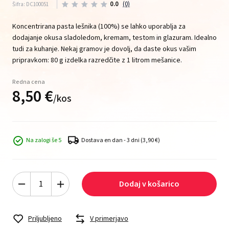
0.0
(0)
Šifra: DC100051
Koncentrirana pasta lešnika (100%) se lahko uporablja za
dodajanje okusa sladoledom, kremam, testom in glazuram. Idealno
tudi za kuhanje. Nekaj ​​gramov je dovolj, da daste okus vašim
pripravkom: 80 g izdelka razredčite z 1 litrom mešanice.
Redna cena
8,
50
€
/
kos
Na zalogi še 5
Dostava en dan - 3 dni
(3,90 €)
Dodaj v košarico
Priljubljeno
V primerjavo