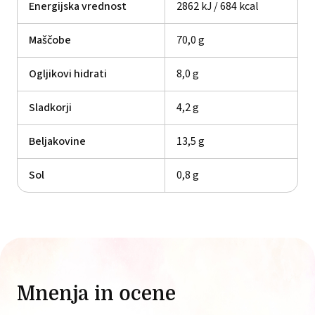
Energijska vrednost
2862 kJ / 684 kcal
Maščobe
70,0 g
Ogljikovi hidrati
8,0 g
Sladkorji
4,2 g
Beljakovine
13,5 g
Sol
0,8 g
Mnenja in ocene