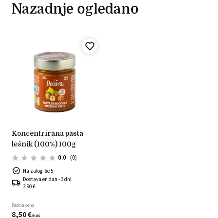
Nazadnje ogledano
koncentrirana pasta
lešnik (100%) 100g
0.0
(0)
Na zalogi še 5
Dostava en dan - 3 dni
3,90 €
Redna cena
8,
50
€
/
kos