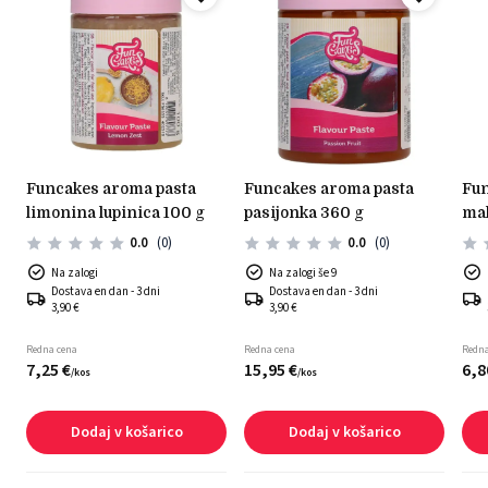
funcakes aroma pasta
funcakes aroma pasta
funcakes aroma pasta
limonina lupinica 100 g
pasijonka 360 g
mal
0.0
(0)
0.0
(0)
Na zalogi
Na zalogi še 9
Dostava en dan - 3 dni
Dostava en dan - 3 dni
3,90 €
3,90 €
Redna cena
Redna cena
Redna
7,
25
€
15,
95
€
6,
8
/
kos
/
kos
Dodaj v košarico
Dodaj v košarico