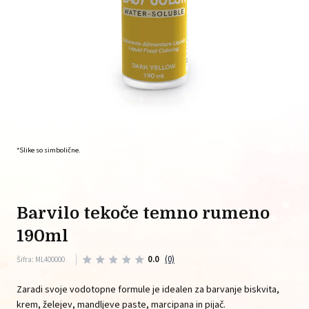
*Slike so simbolične.
barvilo tekoče temno rumeno
190ml
0.0
(0)
Šifra: ML400000
Zaradi svoje vodotopne formule je idealen za barvanje biskvita,
krem, želejev, mandljeve paste, marcipana in pijač.