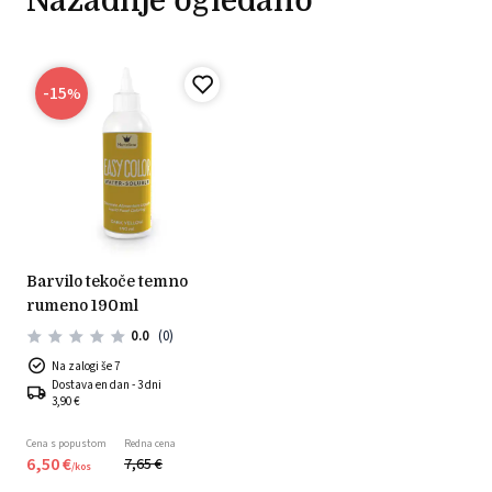
Nazadnje ogledano
-15
%
barvilo tekoče temno
rumeno 190ml
0.0
(0)
Na zalogi še 7
Dostava en dan - 3 dni
3,90 €
Cena s popustom
Redna cena
6,
50
€
7,
65
€
/
kos