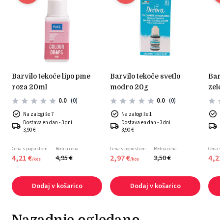
barvilo tekoče lipo pme
barvilo tekoče svetlo
barvilo tekoče lipo pme
roza 20ml
modro 20g
zel
0.0
(0)
0.0
(0)
Na zalogi še 7
Na zalogi še 1
Dostava en dan - 3 dni
Dostava en dan - 3 dni
3,90 €
3,90 €
Cena s popustom
Redna cena
Cena s popustom
Redna cena
Cena
4,
21
€
2,
97
€
4,
2
4,
95
€
3,
50
€
/
kos
/
kos
Dodaj v košarico
Dodaj v košarico