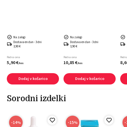
Na zalogi
Na zalogi
Dostava en dan - 3 dni
Dostava en dan - 3 dni
3,90 €
3,90 €
Redna cena
Redna cena
Redna
5,
90
€
10,
85
€
8,
6
/
kos
/
kos
Dodaj v košarico
Dodaj v košarico
Sorodni izdelki
-14
-15
-
%
%