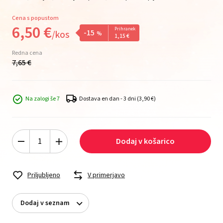
Cena s popustom
6,
50
€
Prihranek
-15
/
kos
%
1,
15
€
Redna cena
7,
65
€
Na zalogi še 7
Dostava en dan - 3 dni
(3,90 €)
Dodaj v košarico
Priljubljeno
V primerjavo
Dodaj v seznam