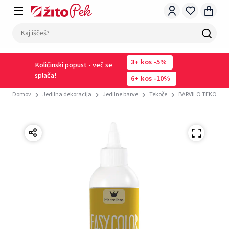
3
kos
-5%
Količinski popust - več se
splača!
6
kos
-10%
Domov
Jedilna dekoracija
Jedilne barve
Tekoče
BARVILO TEKOČE 