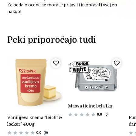
Za oddajo ocene se morate prijaviti in opraviti vsaj en
nakup!
Peki priporočajo tudi
massa ticino bela 1kg
0.0
(0)
vanilijeva krema "leicht &
funcakes mešanica za
locker" 400g
čar
– 4
0.0
(0)