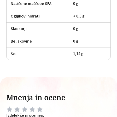
Nasičene maščobe SFA
0 g
Ogljikovi hidrati
< 0,5 g
Sladkorji
0 g
Beljakovine
0 g
Sol
1,14 g
Mnenja in ocene
Izdelek še ni ocenjen.