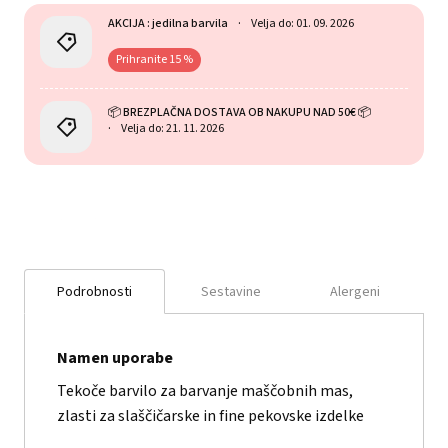
AKCIJA : jedilna barvila
Velja do: 01. 09. 2026
Prihranite 15 %
📦 BREZPLAČNA DOSTAVA OB NAKUPU NAD 50€ 📦
Velja do: 21. 11. 2026
Podrobnosti
Sestavine
Alergeni
Namen uporabe
Tekoče barvilo za barvanje maščobnih mas,
zlasti za slaščičarske in fine pekovske izdelke