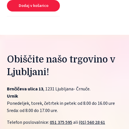
Dodaj v košarico
Obiščite našo trgovino v 
Ljubljani!
Brnčičeva ulica 13
, 1231 Ljubljana- Črnuče.
Urnik
Ponedeljek, torek, četrtek in petek: od 8.00 do 16.00 ure
Sreda: od 8.00 do 17.00 ure.
Telefon poslovalnice: 
051 375 595
 ali 
(01) 560 28 61