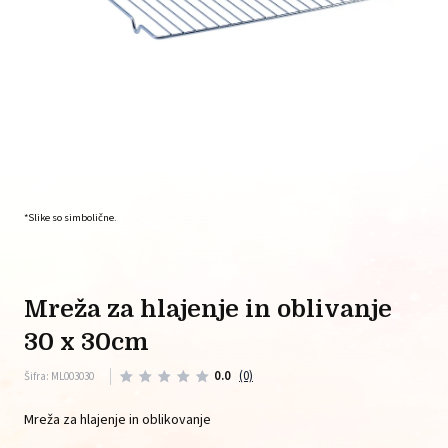
*Slike so simbolične.
mreža za hlajenje in oblivanje
30 x 30cm
0.0
(0)
Šifra: ML003030
Mreža za hlajenje in oblikovanje