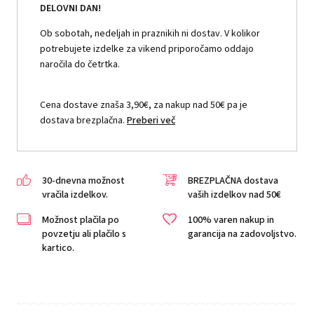
DELOVNI DAN!
Ob sobotah, nedeljah in praznikih ni dostav. V kolikor
potrebujete izdelke za vikend priporočamo oddajo
naročila do četrtka.
Cena dostave znaša 3,90€, za nakup nad 50€ pa je
dostava brezplačna.
Preberi več
30-dnevna možnost
BREZPLAČNA dostava
vračila izdelkov.
vaših izdelkov nad 50€
Možnost plačila po
100% varen nakup in
povzetju ali plačilo s
garancija na zadovoljstvo.
kartico.