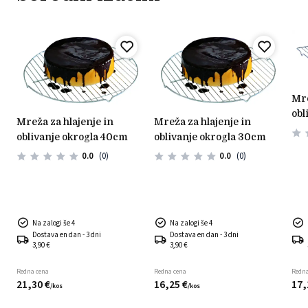
mreža za hlajenje in
obl
mreža za hlajenje in
mreža za hlajenje in
oblivanje okrogla 40cm
oblivanje okrogla 30cm
0.0
(0)
0.0
(0)
Na zalogi še 4
Na zalogi še 4
Dostava en dan - 3 dni
Dostava en dan - 3 dni
3,90 €
3,90 €
Redna cena
Redna cena
Redna
21,
30
€
16,
25
€
17,
/
kos
/
kos