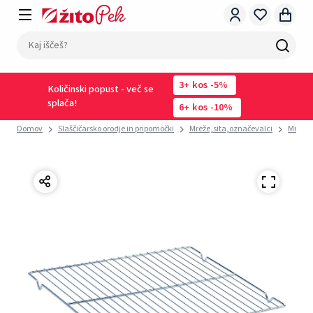
3
kos
-5%
Količinski popust - več se
splača!
6
kos
-10%
Domov
Slaščičarsko orodje in pripomočki
Mreže,sita,označevalci
Mreže 