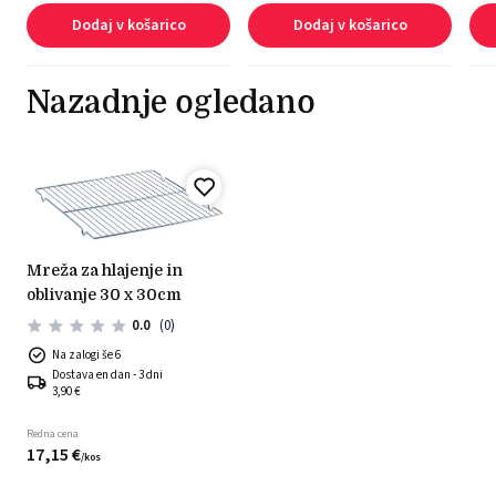
Dodaj v košarico
Dodaj v košarico
Nazadnje ogledano
mreža za hlajenje in
oblivanje 30 x 30cm
0.0
(0)
Na zalogi še 6
Dostava en dan - 3 dni
3,90 €
Redna cena
17,
15
€
/
kos