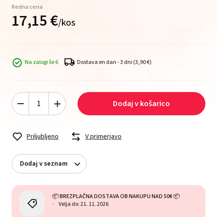
Redna cena
17,
15
€
/
kos
Na zalogi še 6
Dostava en dan - 3 dni
(3,90 €)
Dodaj v košarico
Priljubljeno
V primerjavo
Dodaj v seznam
📦 BREZPLAČNA DOSTAVA OB NAKUPU NAD 50€ 📦
Velja do: 21. 11. 2026