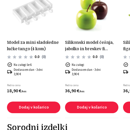
model za mini sladoledne
silikonski model češnja,
silikonski model hruška&
lučke tango (4 kom)
jabolko in breskev fi
fi
60mm h 55mm
0.0
(0)
0.0
(0)
Na zalogi še 6
Na zalogi
Dostava en dan - 3 dni
Dostava en dan - 3 dni
3,90 €
3,90 €
Redna cena
Redna cena
Redna
18,
90
€
36,
90
€
36,
/
kos
/
kos
Dodaj v košarico
Dodaj v košarico
Sorodni izdelki