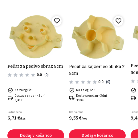
pečat za pecivo spirala
pečat za pecivo obraz 8cm
pečat za kajzerico oblika 7
8c
8cm
0.0
(0)
0.0
(0)
Na zalogi še 1
Na zalogi še 3
Dostava en dan - 3 dni
Dostava en dan - 3 dni
3,90 €
3,90 €
Redna cena
Redna cena
Redna
6,
71
€
9,
55
€
9,
4
/
kos
/
kos
Dodaj v košarico
Dodaj v košarico