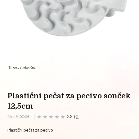
*Slike so simbolične.
plastični pečat za pecivo sonček
12,5cm
0.0
(0)
Šifra: ML000103
Plastični pečat za pecivo