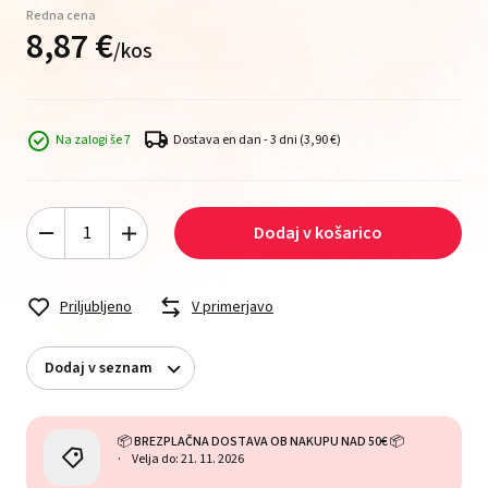
Redna cena
8,
87
€
/
kos
Na zalogi še 7
Dostava en dan - 3 dni
(3,90 €)
Dodaj v košarico
Priljubljeno
V primerjavo
Dodaj v seznam
📦 BREZPLAČNA DOSTAVA OB NAKUPU NAD 50€ 📦
Velja do: 21. 11. 2026