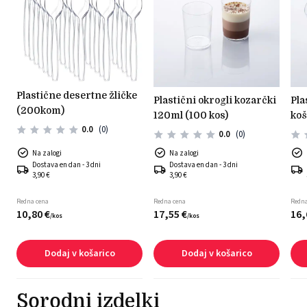
plastične desertne žličke
plastični okrogli kozarčki
plastični kozarčki
(200kom)
120ml (100 kos)
koš
0.0
(0)
0.0
(0)
Na zalogi
Na zalogi
Dostava en dan - 3 dni
Dostava en dan - 3 dni
3,90 €
3,90 €
Redna cena
Redna cena
Redna
10,
80
€
17,
55
€
16,
/
kos
/
kos
Dodaj v košarico
Dodaj v košarico
Sorodni izdelki