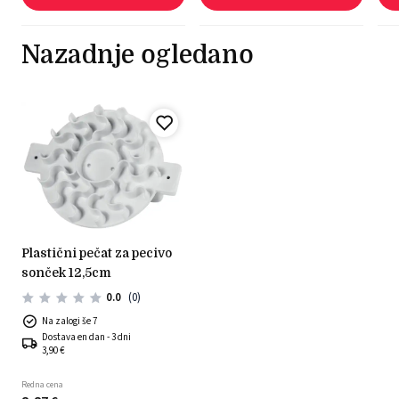
Nazadnje ogledano
plastični pečat za pecivo
sonček 12,5cm
0.0
(0)
Na zalogi še 7
Dostava en dan - 3 dni
3,90 €
Redna cena