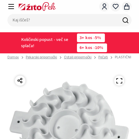
3
kos
-5%
Količinski popust - več se
splača!
6
kos
-10%
Domov
Pekarski pripomočki
Ostali pripomočki
Pečati
PLASTIČNI PEČ