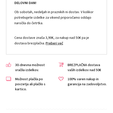
DELOVNI DAN!
Ob sobotah, nedeljah in praznikih ni dostav. V kolikor
potrebujete izdelke za vikend priporočamo oddajo
naročila do četrtka.
Cena dostave znaša 3,90€, za nakup nad 50€ pa je
dostava brezplačna.
Preberi več
30-dnevna možnost
BREZPLAČNA dostava
vračila izdelkov.
vaših izdelkov nad 50€
Možnost plačila po
100% varen nakup in
povzetju ali plačilo s
garancija na zadovoljstvo.
kartico.