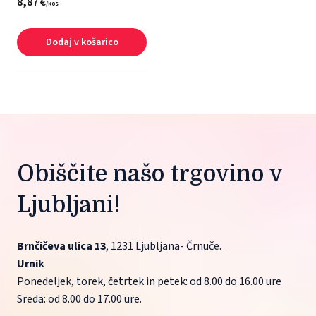
8,
87
€
/
kos
Dodaj v košarico
Obiščite našo trgovino v 
Ljubljani!
Brnčičeva ulica 13
, 1231 Ljubljana- Črnuče.
Urnik
Ponedeljek, torek, četrtek in petek: od 8.00 do 16.00 ure
Sreda: od 8.00 do 17.00 ure.