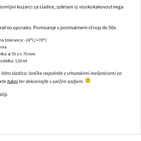
lomljivi kozarci za sladice, izdelani iz visokokakovostnega
ratno uporabo. Pomivanje v pomivalnem stroju do 50x.
a toleranca: -18°C/+70°C
orna
elka: ø 55 x v 70 mm.
izdelka: 120 ml
 hitro sladico: lončke napolnite z vrhunskimi mešanicami za
dete
tukaj
ter dekorirajte s svežim sadjem.
iji.