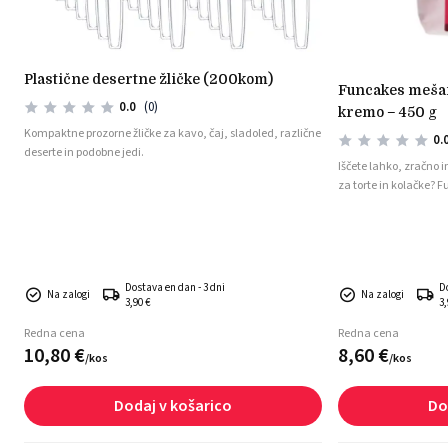
plastične desertne žličke (200kom)
funcakes mešanica za čarobno čokoladno
0.0
(0)
kremo – 450 g
Kompaktne prozorne žličke za kavo, čaj, sladoled, različne
0.
deserte in podobne jedi.
Iščete lahko, zračno 
za torte in kolačke?
popolna izbira! Ta me
stabilno kremo, ki je
tort ali dekoracijo ko
Dostava en dan - 3 dni
D
Na zalogi
Na zalogi
3,90 €
3,
Redna cena
Redna cena
10,
80
€
8,
60
€
/
kos
/
kos
Dodaj v košarico
Do