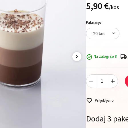
5,
90
€
/
kos
Pakiranje
20 kos
Na zalogi še 8
Priljubljeno
Dodaj 3 pake