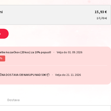
ni
15,93 €
17,70 €
o
etke kozarčkov (20 kos) za 10% popust!
Velja do: 01. 09. 2026
0%
ČNA DOSTAVA OB NAKUPU NAD 50€ 📦
Velja do: 21. 11. 2026
Dostava