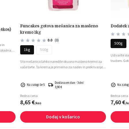
funcakes gotova mešanica za masleno
dodatek
14kos)
kremo 1kg
0.0
(0)
500g
a in
1kg
500g
okoladna
Ustvarite s
trudom. Got
 bisernim
S to mešanico lahko naredite okusno masleno kremo za
slaščic s sme
šnim
vaše torte. Ta krema je primerna za nadev in prekrivanje
Priprava kre
en izgled
tort, ali kot dekoracija na kolačkih.
koščke sadja
Dostava en dan - 3 dni
Na zalogi še 5
Na zalog
3,90 €
Redna cena
Redna cena
8,
65
€
7,
60
€
/
kos
/
k
Dodaj v košarico