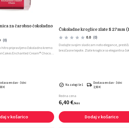
čokoladne kroglice zlate fi 27mm (
0.0
(0)
0
(0)
Dodajte svojim sladicam noto elegance, prestiž
in hitro pripravljeno čokoladno kremo
brezčasne lepote. Zlate kroglice so elegantna č
 FunCakes Enchanted Cream® Choco je
dekoracija v obliki popolne kroglice, izdelane iz
šanica ustvari izjemno rahlo, a
visokokakovostne bele čokolade s sijočim zlatim
 idealna za polnjenje, premazovanje
videzom. Klasična oblika v kombinaciji z razko
lačkov.
zlatim sijajem daje sladicam prestižen in dovrš
ter poskrbi za pravo vizualno izstopanje.
ostava en dan - 3 dni
Dostava en dan - 3 dni
Na zalogi še 1
90 €
3,90 €
Redna cena
6,
40
€
/
kos
daj v košarico
Dodaj v košarico