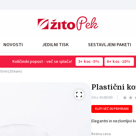
NOVOSTI
JEDILNI TISK
SESTAVLJENI PAKETI
Količinski popust - več se splača!
3
kos
-5%
6
kos
-10%
120 ml (20 kom)
plastični 
Šifra: ML900359
KUPI VEČ IN PRIHRANI
Elegantni in nezlomljivi 
Redna cena