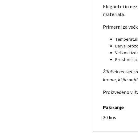
Elegantni in nez
materiala.
Primerni za večk
Temperaturn
Barva: proz
Velikost izd
Prostornina 
ŽitoPek nasvet za
kreme, ki jih naj
Proizvedeno v Ital
Pakiranje
20 kos