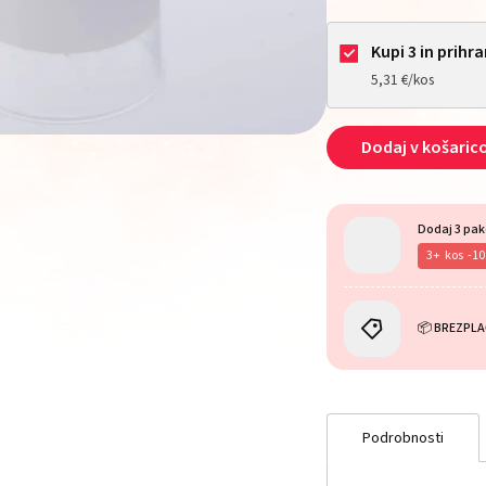
Kupi 3 in prihra
5,31 €/kos
Dodaj v košaric
Dodaj 3 pak
3
kos
-1
📦 BREZPLA
Podrobnosti