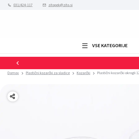
031/424-117
zitopek@zito.si
VSE KATEGORIJE
Domov
Plastični kozarčki za sladice
Kozarčki
Plastični kozarčki okrogli 