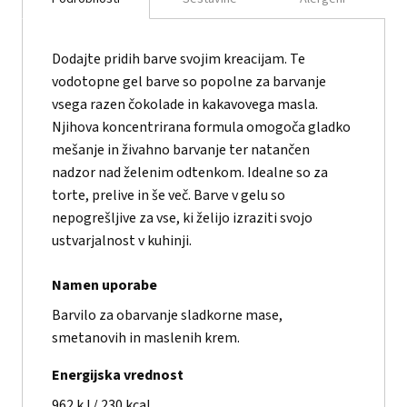
Dodajte pridih barve svojim kreacijam. Te
vodotopne gel barve so popolne za barvanje
vsega razen čokolade in kakavovega masla.
Njihova koncentrirana formula omogoča gladko
mešanje in živahno barvanje ter natančen
nadzor nad želenim odtenkom. Idealne so za
torte, prelive in še več. Barve v gelu so
nepogrešljive za vse, ki želijo izraziti svojo
ustvarjalnost v kuhinji.
Namen uporabe
Barvilo za obarvanje sladkorne mase,
smetanovih in maslenih krem.
Energijska vrednost
962 kJ / 230 kcal