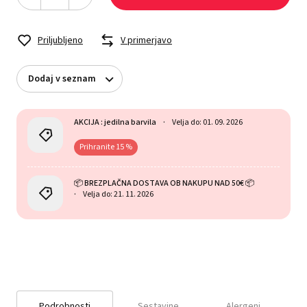
Priljubljeno
V primerjavo
Dodaj v seznam
AKCIJA : jedilna barvila
Velja do: 01. 09. 2026
Prihranite 15 %
📦 BREZPLAČNA DOSTAVA OB NAKUPU NAD 50€ 📦
Velja do: 21. 11. 2026
Podrobnosti
Sestavine
Alergeni