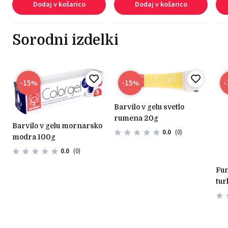
Dodaj v košarico
Dodaj v košarico
Sorodni izdelki
-15
-15
-
%
%
barvilo v gelu svetlo
rumena 20g
barvilo v gelu mornarsko
0.0
(0)
modra 100g
0.0
(0)
funcakes barvilo v gelu
tur