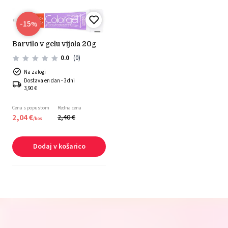
-15
%
barvilo v gelu vijola 20g
0.0
(0)
Na zalogi
Dostava en dan - 3 dni
3,90 €
Cena s popustom
Redna cena
2,
04
€
2,
40
€
/
kos
Dodaj v košarico