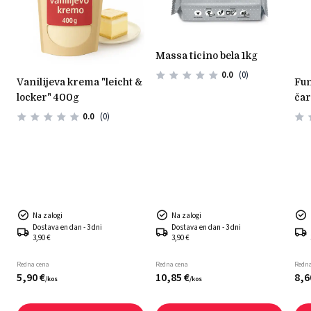
massa ticino bela 1kg
0.0
(0)
vanilijeva krema "leicht &
funcakes mešanica za
locker" 400g
čar
– 4
0.0
(0)
Na zalogi
Na zalogi
Dostava en dan - 3 dni
Dostava en dan - 3 dni
3,90 €
3,90 €
Redna cena
Redna cena
Redna
5,
90
€
10,
85
€
8,
6
/
kos
/
kos