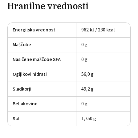
Hranilne vrednosti
Energijska vrednost
962 kJ / 230 kcal
Maščobe
0 g
Nasičene maščobe SFA
0 g
Ogljikovi hidrati
56,0 g
Sladkorji
49,2 g
Beljakovine
0 g
Sol
1,750 g