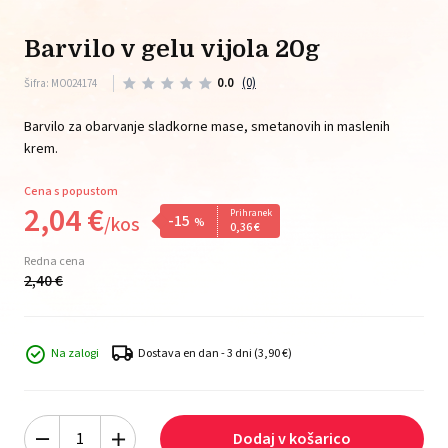
barvilo v gelu vijola 20g
0.0
(0)
Šifra: MO024174
Barvilo za obarvanje sladkorne mase, smetanovih in maslenih
krem.
Cena s popustom
2,
04
€
Prihranek
-15
/
kos
%
0,
36
€
Redna cena
2,
40
€
Na zalogi
Dostava en dan - 3 dni
(3,90 €)
Dodaj v košarico