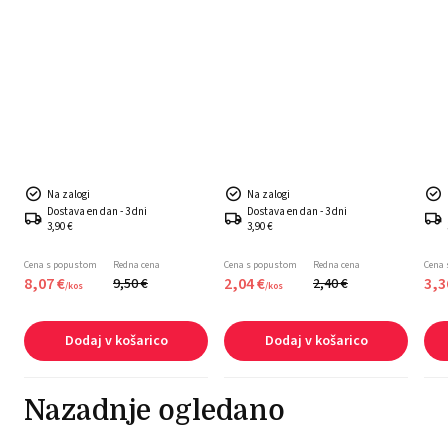
Na zalogi
Na zalogi
Dostava en dan - 3 dni
Dostava en dan - 3 dni
3,90 €
3,90 €
Cena s popustom
Redna cena
Cena s popustom
Redna cena
Cena
8,
07
€
2,
04
€
3,
3
9,
50
€
2,
40
€
/
kos
/
kos
Dodaj v košarico
Dodaj v košarico
Nazadnje ogledano