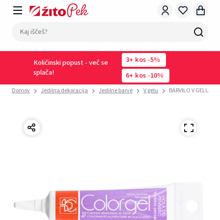
3
kos
-5%
Količinski popust - več se
splača!
6
kos
-10%
Domov
Jedilna dekoracija
Jedilne barve
V gelu
BARVILO V GELU VIJ