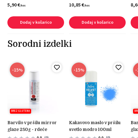
5,
90
€
10,
85
€
8,
6
/
kos
/
kos
Dodaj v košarico
Dodaj v košarico
Sorodni izdelki
-15
-15
-
%
%
BREZ GLUTENA
BR
barvilo v pršilu mirror
kakavovo maslo v pršilu
barvilo v pršilu mirror
glaze 280g - rdeče
svetlo modro 100ml
gla