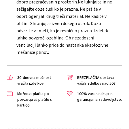
dobro prezračevanih prostorih.Ne luknjajte in ne
sežigajte doze tudi ko je prazna. Ne pršite v
odprt ogenj ali drug tleči material. Ne kadite v
bližini. Shranjujte izven dosega otrok. Dozo
odvrzite v smeti, ko je resnično prazna. Izdelek
lahko povzroči ozebline. Ob nezadostni
ventilaciji lahko pride do nastanka eksplozivne
mešanice plinov.
30-dnevna možnost
BREZPLAČNA dostava
vračila izdelkov.
vaših izdelkov nad 50€
Možnost plačila po
100% varen nakup in
povzetju ali plačilo s
garancija na zadovoljstvo.
kartico.