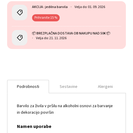
AKCIJA : jedilna barvila
Velja do: 01. 09. 2026
Prihranite 15 %
📦 BREZPLAČNA DOSTAVA OB NAKUPU NAD 50€ 📦
Velja do: 21. 11. 2026
Podrobnosti
Sestavine
Alergeni
Barvilo za živila v pršilu na alkoholni osnovi za barvanje
in dekoracijo površin
Namen uporabe