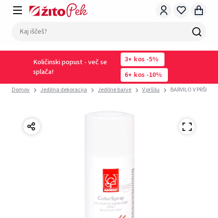
3
kos
-5%
Količinski popust - več se
splača!
6
kos
-10%
Domov
Jedilna dekoracija
Jedilne barve
V pršilu
BARVILO V PRŠILU