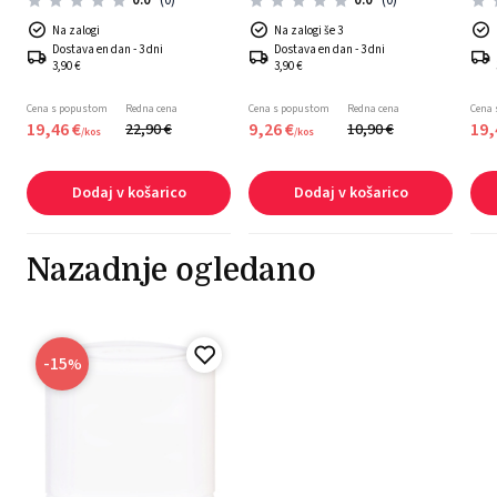
0.0
(0)
0.0
(0)
Na zalogi
Na zalogi še 3
Dostava en dan - 3 dni
Dostava en dan - 3 dni
3,90 €
3,90 €
Cena s popustom
Redna cena
Cena s popustom
Redna cena
Cena
19,
46
€
9,
26
€
19,
22,
90
€
10,
90
€
/
kos
/
kos
Dodaj v košarico
Dodaj v košarico
Nazadnje ogledano
-15
%