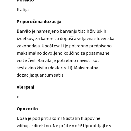
Poreklo
Italija
Priporočena dozacija
Barvilo je namenjeno barvanju tistih živilskih
izdelkov, za karere to dopušča veljavna slovenska
zakonodaja. Upoštevati je potrebno predpisano
maksimalno dovoljeno količino za posamezne
vrste živil. Barvila je potrebno navesti kot
sestavino živila (deklarirati). Maksimalna
dozacija: quantum satis
Alergeni
x
Opozorilo
Doza je pod pritiskom! Nastalih hlapov ne
vdihujte direktno. Ne pršite v oči! Uporabljajte v