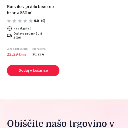
barvilo v pršilu biserno
bronz 250ml
0.0
(0)
Na zalogi še 6
Dostava en dan - 3 dni
3,90 €
Cena s popustom
Redna cena
22,
29
€
26,
23
€
/
kos
Dodaj v košarico
Obiščite našo trgovino v 