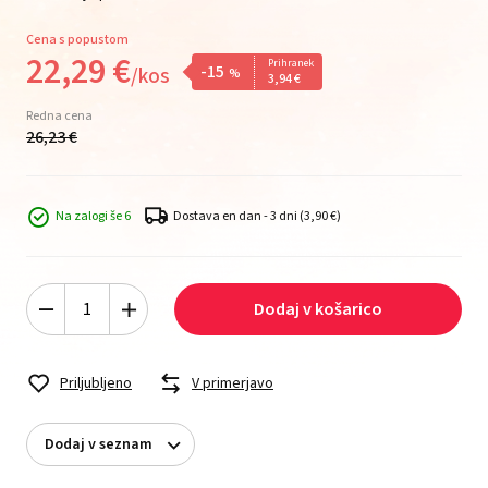
Cena s popustom
22,
29
€
Prihranek
-15
/
kos
%
3,
94
€
Redna cena
26,
23
€
Na zalogi še 6
Dostava en dan - 3 dni
(3,90 €)
Dodaj v košarico
Priljubljeno
V primerjavo
Dodaj v seznam