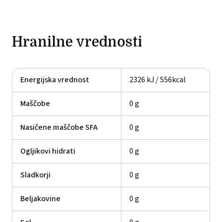
Hranilne vrednosti
Energijska vrednost
2326 kJ / 556kcal
Maščobe
0 g
Nasičene maščobe SFA
0 g
Ogljikovi hidrati
0 g
Sladkorji
0 g
Beljakovine
0 g