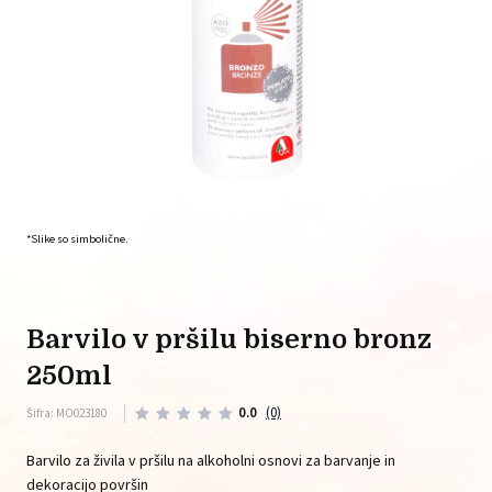
*Slike so simbolične.
barvilo v pršilu biserno bronz
250ml
0.0
(0)
Šifra: MO023180
Barvilo za živila v pršilu na alkoholni osnovi za barvanje in
dekoracijo površin