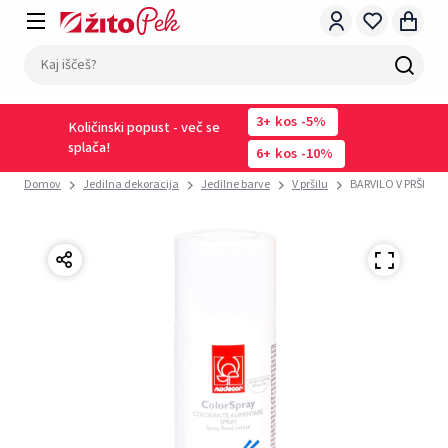
3
kos
-5%
Količinski popust - več se
splača!
6
kos
-10%
Domov
Jedilna dekoracija
Jedilne barve
V pršilu
BARVILO V PRŠILU