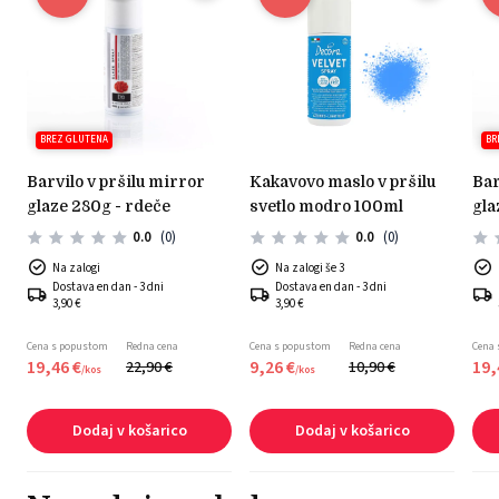
BREZ GLUTENA
BR
barvilo v pršilu mirror
kakavovo maslo v pršilu
barvilo v pršilu mirror
glaze 280g - rdeče
svetlo modro 100ml
gla
0.0
(0)
0.0
(0)
Na zalogi
Na zalogi še 3
Dostava en dan - 3 dni
Dostava en dan - 3 dni
3,90 €
3,90 €
Cena s popustom
Redna cena
Cena s popustom
Redna cena
Cena
19,
46
€
9,
26
€
19,
22,
90
€
10,
90
€
/
kos
/
kos
Dodaj v košarico
Dodaj v košarico