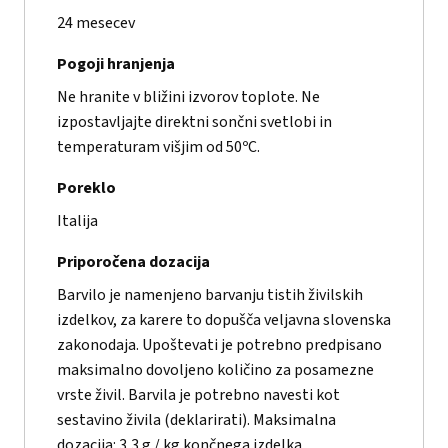
24 mesecev
Pogoji hranjenja
Ne hranite v bližini izvorov toplote. Ne
izpostavljajte direktni sončni svetlobi in
temperaturam višjim od 50ºC.
Poreklo
Italija
Priporočena dozacija
Barvilo je namenjeno barvanju tistih živilskih
izdelkov, za karere to dopušča veljavna slovenska
zakonodaja. Upoštevati je potrebno predpisano
maksimalno dovoljeno količino za posamezne
vrste živil. Barvila je potrebno navesti kot
sestavino živila (deklarirati). Maksimalna
dozacija: 3,3 g / kg končnega izdelka