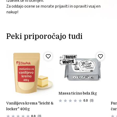
Izdelek še ni ocenjen.
Za oddajo ocene se morate prijaviti in opraviti vsaj en
nakup!
Peki priporočajo tudi
massa ticino bela 1kg
0.0
(0)
vanilijeva krema "leicht &
funcakes mešanica za
locker" 400g
čar
– 4
0.0
(0)