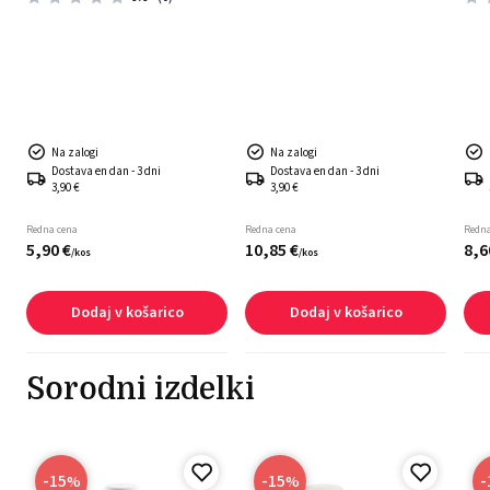
Na zalogi
Na zalogi
Dostava en dan - 3 dni
Dostava en dan - 3 dni
3,90 €
3,90 €
Redna cena
Redna cena
Redna
5,
90
€
10,
85
€
8,
6
/
kos
/
kos
Dodaj v košarico
Dodaj v košarico
Sorodni izdelki
-15
-15
-
%
%