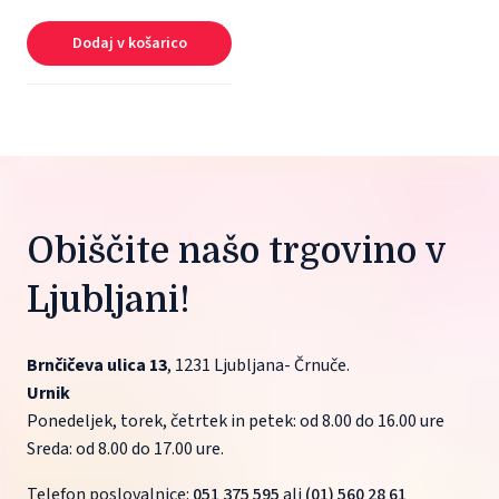
Dodaj v košarico
Obiščite našo trgovino v 
Ljubljani!
Brnčičeva ulica 13
, 1231 Ljubljana- Črnuče.
Urnik
Ponedeljek, torek, četrtek in petek: od 8.00 do 16.00 ure
Sreda: od 8.00 do 17.00 ure.
Telefon poslovalnice: 
051 375 595
 ali 
(01) 560 28 61