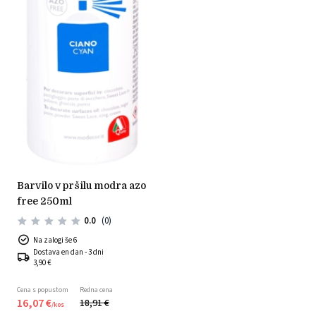
barvilo v pršilu modra azo
free 250ml
0.0
(0)
Na zalogi še 6
Dostava en dan - 3 dni
3,90 €
Cena s popustom
Redna cena
16,
07
€
18,
91
€
/
kos