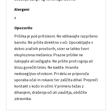
Alergeni
x
Opozorilo
Pršilka je pod pritiskom. Ne vdihavajte razpršeno
barvilo. Ne pršite direktno v oči. Uporabljajte v
dobro zračnih prostorih, sicer se lahko tvori
eksplozivna mešanica. Prazne pršilke ne
luknjajte ali sežigajte. Ne pršite proti ognju ali
blizu gorečih teles. Ne kadite. Hranite
nedosegljivo otrokom. Pri delu se priporoča
uporaba očal in rokavic ter zaščita dihal. Prepreči
kontakt s kožo in očmi. V primeru težav z
dihanjem, draženja oči ali zaužitja, obiščite
zdravnika.