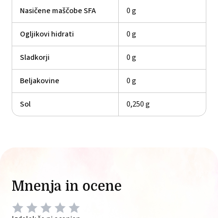
Nasičene maščobe SFA
0 g
Ogljikovi hidrati
0 g
Sladkorji
0 g
Beljakovine
0 g
Sol
0,250 g
Mnenja in ocene