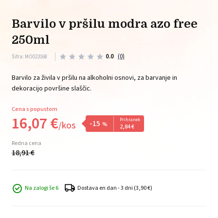
barvilo v pršilu modra azo free
250ml
0.0
(0)
Šifra: MO023168
Barvilo za živila v pršilu na alkoholni osnovi, za barvanje in
dekoracijo površine slaščic.
Cena s popustom
16,
07
€
Prihranek
-15
/
kos
%
2,
84
€
Redna cena
18,
91
€
Na zalogi še 6
Dostava en dan - 3 dni
(3,90 €)