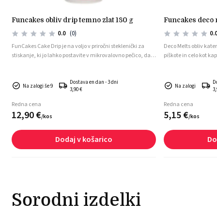
g
funcakes obliv drip temno zlat 180 g
funcakes deco 
0.0
(0)
0.
FunCakes Cake Drip je na voljo v priročni steklenički za
Deco Melts obliv kate
stiskanje, ki jo lahko postavite v mikrovalovno pečico, da
piškote in celo kot kapl
stopite vsebino. Preprosto ga stisnite in nakapljajte
so v obliki ploščic.
neposredno na torto!
Dostava en dan - 3 dni
D
Na zalogi še 9
Na zalogi
3,90 €
3,
Redna cena
Redna cena
12,
90
€
5,
15
€
/
kos
/
kos
Dodaj v košarico
Do
Sorodni izdelki