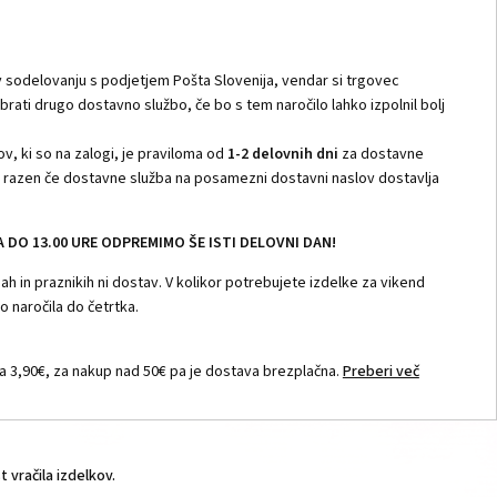
 sodelovanju s podjetjem Pošta Slovenija, vendar si trgovec
zbrati drugo dostavno službo, če bo s tem naročilo lahko izpolnil bolj
v, ki so na zalogi, je praviloma od
1-2 delovnih dni
za dostavne
i, razen če dostavne služba na posamezni dostavni naslov dostavlja
DO 13.00 URE ODPREMIMO ŠE ISTI DELOVNI DAN!
h in praznikih ni dostav. V kolikor potrebujete izdelke za vikend
 naročila do četrtka.
 3,90€, za nakup nad 50€ pa je dostava brezplačna.
Preberi več
vračila izdelkov.