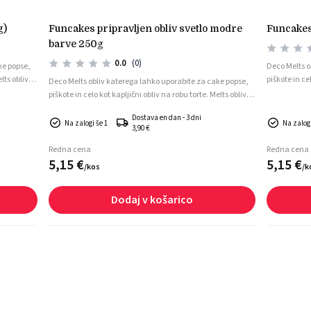
g)
funcakes pripravljen obliv svetlo modre
funcake
barve 250g
0.0
(0)
ke popse,
Deco Melts o
lts oblivi
piškote in cel
Deco Melts obliv katerega lahko uporabite za cake popse,
so v obliki pl
piškote in celo kot kapljični obliv na robu torte. Melts oblivi
so v obliki ploščic.
Dostava en dan - 3 dni
Na zalogi še 1
Na zalogi
3,90 €
Redna cena
Redna cena
5,
15
€
5,
15
€
/
kos
/
k
Dodaj v košarico