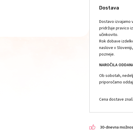
Dostava
Dostavo izvajamo v
pridržuje pravico i
učinkovito.
Rok dobave izdelko
naslove v Slovenij
pozneje.
NAROČILA ODDANA 
Ob sobotah, nedelja
priporočamo oddajo
Cena dostave znaša
30-dnevna možnost 