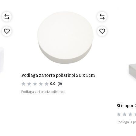
podlaga za torto polistirol 20 x 5cm
0.0
(0)
Podlaga za torto iz polistirola
stiropor
Podloga iz po