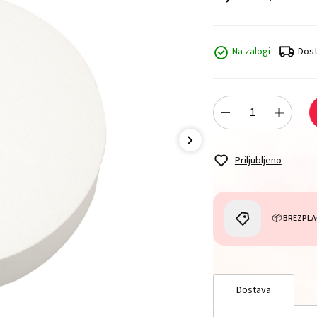
Na zalogi
Dost
Priljubljeno
📦 BREZPLA
Dostava