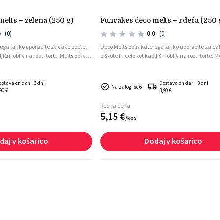
melts – zelena (250 g)
funcakes deco melts – rdeča (250 
0
(0)
0.0
(0)
rega lahko uporabite za cake popse,
Deco Melts obliv katerega lahko uporabite za ca
jični obliv na robu torte. Melts oblivi
piškote in celo kot kapljični obliv na robu torte. Me
so v obliki ploščic.
ostava en dan - 3 dni
Dostava en dan - 3 dni
Na zalogi še 6
90 €
3,90 €
Redna cena
5,
15
€
/
kos
daj v košarico
Dodaj v košarico