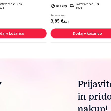
ostava en dan - 3 dni
Dostava en dan - 3 dni
Na zalogi
90 €
3,90 €
Redna cena
3,
85
€
/
kos
daj v košarico
Dodaj v košarico
 
Prijavi
in prid
nakup!