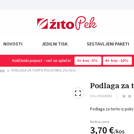
NOVOSTI
JEDILNI TISK
SESTAVLJENI PAKETI
Količinski popust - več se splača!
3
kos
-5%
6
kos
-10%
opor
PODLAGA ZA TORTO POLISTIROL 25 x 5cm
podlaga za 
Šifra: MO030453
Podlaga za torto iz polis
Redna cena
3,
70
€
/
kos