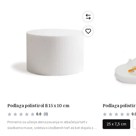
podlaga polistirol fi 15 x 10 cm
podlaga polisti
0.0
(0)
0.
Primerno za učenje obmazovanja in oblačenja tort v
25 x 7,5 cm
sladkorno mase, izdelavo izložbenih tort ali kot stojalo za
cakepopse.