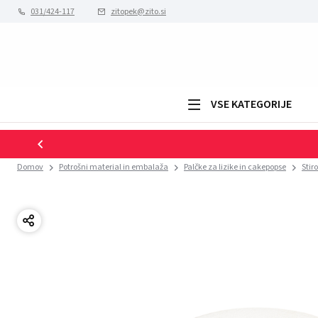
031/424-117
zitopek@zito.si
VSE KATEGORIJE
Domov
Potrošni material in embalaža
Palčke za lizike in cakepopse
Stir