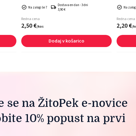
Dostava en dan - 3 dni
Na zalogi še 7
Na zalog
3,90 €
Redna cena
Redna cena
2,
50
€
2,
20
€
/
kos
/
k
Dodaj v košarico
te se na ŽitoPek e-novice
obite 10% popust na prvi