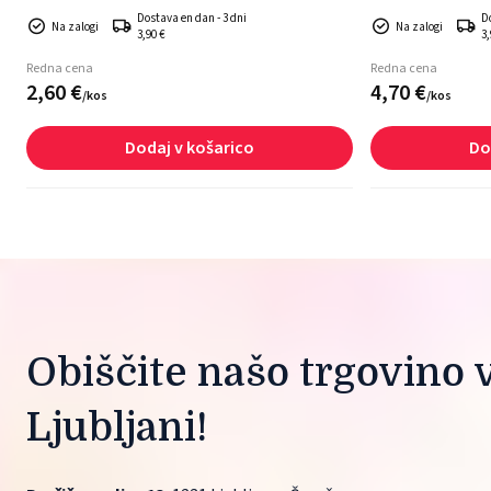
Dostava en dan - 3 dni
D
Na zalogi
Na zalogi
3,90 €
3,
Redna cena
Redna cena
2,
60
€
4,
70
€
/
kos
/
kos
Dodaj v košarico
Do
Obiščite našo trgovino v
Ljubljani!