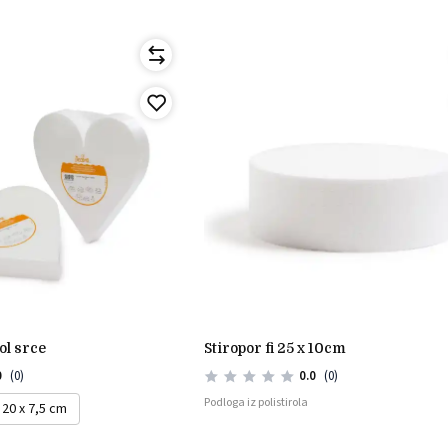
rol srce
stiropor fi 25 x 10cm
0
(0)
0.0
(0)
Podloga iz polistirola
20 x 7,5 cm