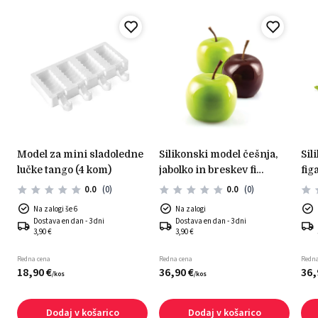
model za mini sladoledne
silikonski model češnja,
silikonski model hruška&
lučke tango (4 kom)
jabolko in breskev fi
fi
60mm h 55mm
0.0
(0)
0.0
(0)
Na zalogi še 6
Na zalogi
Dostava en dan - 3 dni
Dostava en dan - 3 dni
3,90 €
3,90 €
Redna cena
Redna cena
Redna
18,
90
€
36,
90
€
36,
/
kos
/
kos
Dodaj v košarico
Dodaj v košarico