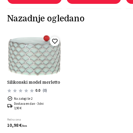
Nazadnje ogledano
silikonski model merletto
0.0
(0)
Na zalogi še 2
Dostava en dan - 3 dni
3,90 €
Redna cena
10,
98
€
/
kos