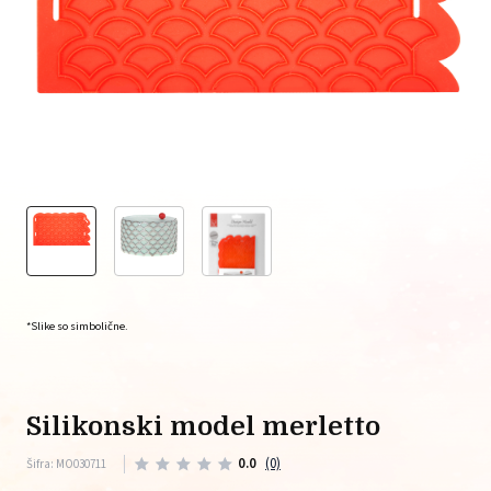
*Slike so simbolične.
silikonski model merletto
0.0
(0)
Šifra: MO030711