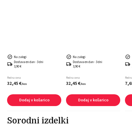
Na zalogi
Na zalogi
Dostava en dan - 3 dni
Dostava en dan - 3 dni
3,90 €
3,90 €
Redna cena
Redna cena
Redna
32,
45
€
32,
45
€
7,
6
/
kos
/
kos
Dodaj v košarico
Dodaj v košarico
Sorodni izdelki