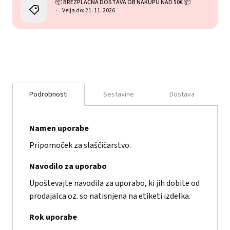
📦 BREZPLAČNA DOSTAVA OB NAKUPU NAD 50€ 📦
Velja do: 21. 11. 2026
Podrobnosti
Sestavine
Dostava
Namen uporabe
Pripomoček za slaščičarstvo.
Navodilo za uporabo
Upoštevajte navodila za uporabo, ki jih dobite od
prodajalca oz. so natisnjena na etiketi izdelka.
Rok uporabe