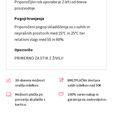
Priporočljivi rok uporabe je 2 leti od dneva
proizvodnje.
Pogoji hranjenja
Priporočeni pogoji skladiščenja so v suhih in
neprašnih prostorih med 15°C in 25°C ter
relativni vlagi med 55 in 60%.
Opozorilo
PRIMERNO ZA STIK Z ŽIVILI!
30-dnevna možnost
BREZPLAČNA dostava
vračila izdelkov.
vaših izdelkov nad 50€
Možnost plačila po
100% varen nakup in
povzetju ali plačilo s
garancija na zadovoljstvo.
kartico.