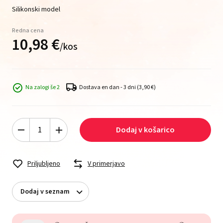
Silikonski model
Redna cena
10,
98
€
/
kos
Na zalogi še 2
Dostava en dan - 3 dni
(3,90 €)
Dodaj v košarico
Priljubljeno
V primerjavo
Dodaj v seznam