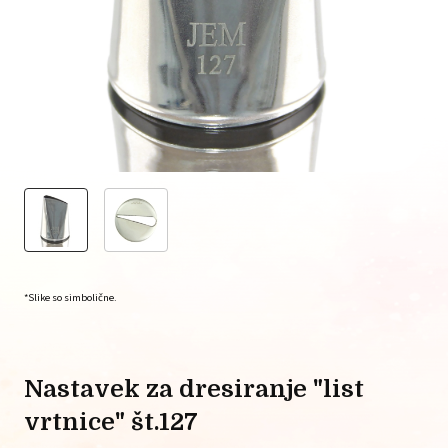
*Slike so simbolične.
nastavek za dresiranje "list
vrtnice" št.127