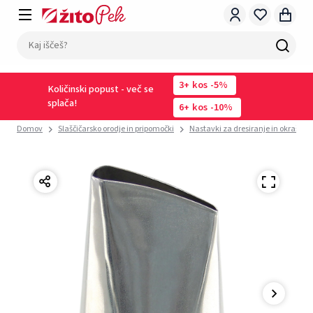
3
kos
-5%
Količinski popust - več se
splača!
6
kos
-10%
Domov
Slaščičarsko orodje in pripomočki
Nastavki za dresiranje in okraševa