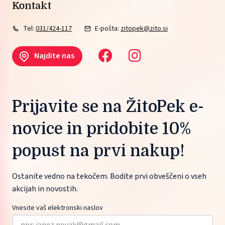
Kontakt
Tel:
031/424-117
E-pošta:
zitopek@zito.si
Najdite nas
Prijavite se na ŽitoPek e-
novice in pridobite 10%
popust na prvi nakup!
Ostanite vedno na tekočem. Bodite prvi obveščeni o vseh
akcijah in novostih.
Vnesite vaš elektronski naslov