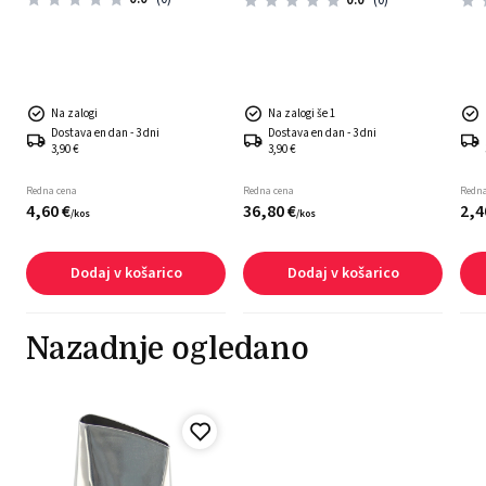
0.0
(0)
Na zalogi
Na zalogi še 1
Dostava en dan - 3 dni
Dostava en dan - 3 dni
3,90 €
3,90 €
Redna cena
Redna cena
Redna
4,
60
€
36,
80
€
2,
4
/
kos
/
kos
Dodaj v košarico
Dodaj v košarico
Nazadnje ogledano