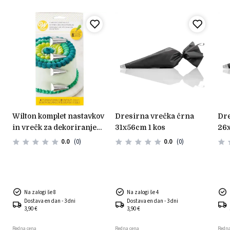
wilton komplet nastavkov
dresirna vrečka črna
dresirna vrečka črna
in vrečk za dekoriranje
31x56cm 1 kos
26x
(12 kos)
0.0
(0)
0.0
(0)
Na zalogi še 8
Na zalogi še 4
Dostava en dan - 3 dni
Dostava en dan - 3 dni
3,90 €
3,90 €
Redna cena
Redna cena
Redna