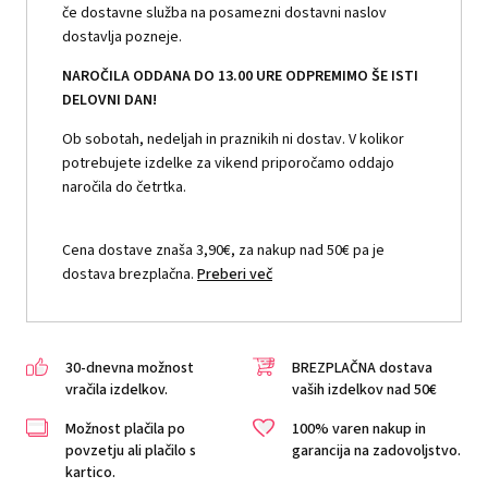
če dostavne služba na posamezni dostavni naslov
dostavlja pozneje.
NAROČILA ODDANA DO 13.00 URE ODPREMIMO ŠE ISTI
DELOVNI DAN!
Ob sobotah, nedeljah in praznikih ni dostav. V kolikor
potrebujete izdelke za vikend priporočamo oddajo
naročila do četrtka.
Cena dostave znaša 3,90€, za nakup nad 50€ pa je
dostava brezplačna.
Preberi več
30-dnevna možnost
BREZPLAČNA dostava
vračila izdelkov.
vaših izdelkov nad 50€
Možnost plačila po
100% varen nakup in
povzetju ali plačilo s
garancija na zadovoljstvo.
kartico.