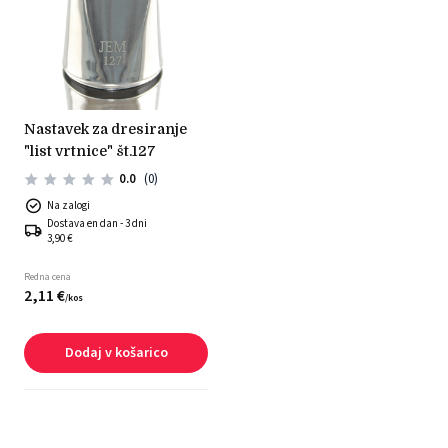
nastavek za dresiranje
"list vrtnice" št.127
0.0
(0)
Na zalogi
Dostava en dan - 3 dni
3,90 €
Redna cena
2,
11
€
/
kos
Dodaj v košarico