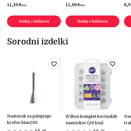
11,
50
€
11,
00
€
8,
5
/
kos
/
kos
Dodaj v košarico
Dodaj v košarico
Sorodni izdelki
nastavek za polnjenje
wilton komplet kovinskih
nastavek za dekoriranje
krofov bim230
nastavkov (29 kos)
tra
0.0
(0)