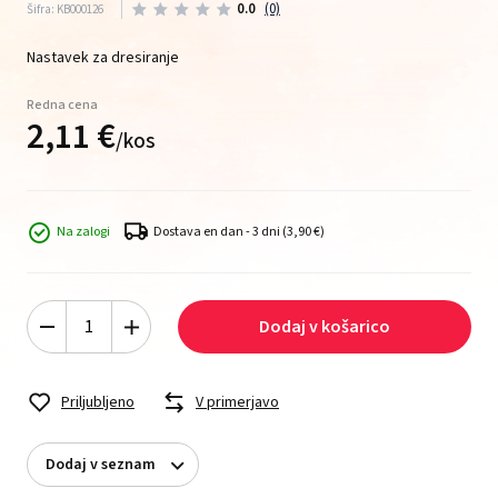
0.0
(0)
Šifra: KB000126
Nastavek za dresiranje
Redna cena
2,
11
€
/
kos
Na zalogi
Dostava en dan - 3 dni
(3,90 €)
Dodaj v košarico
Priljubljeno
V primerjavo
Dodaj v seznam