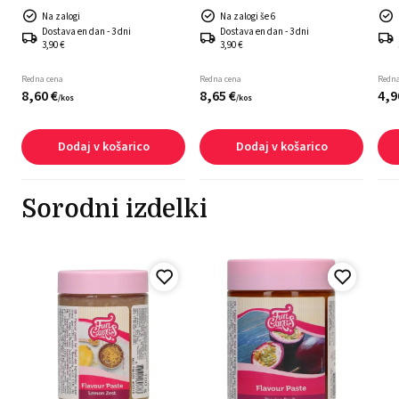
Na zalogi
Na zalogi še 6
Dostava en dan - 3 dni
Dostava en dan - 3 dni
3,90 €
3,90 €
Redna cena
Redna cena
Redna
8,
60
€
8,
65
€
4,
9
/
kos
/
kos
Dodaj v košarico
Dodaj v košarico
Sorodni izdelki