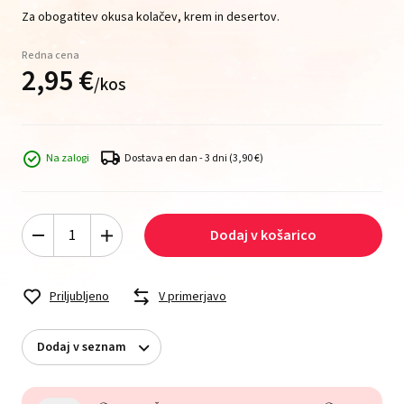
Za obogatitev okusa kolačev, krem in desertov.
Redna cena
2,
95
€
/
kos
Na zalogi
Dostava en dan - 3 dni
(3,90 €)
Dodaj v košarico
Priljubljeno
V primerjavo
Dodaj v seznam