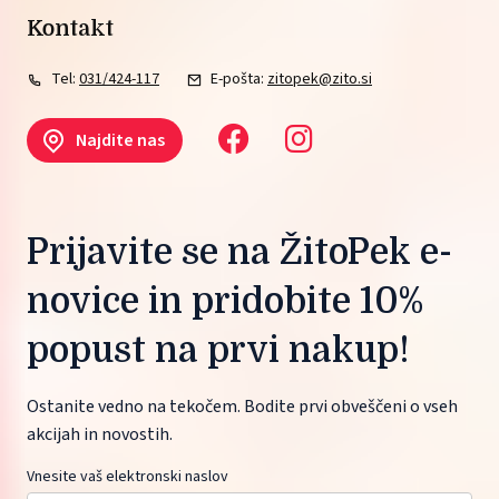
Kontakt
Tel:
031/424-117
E-pošta:
zitopek@zito.si
Najdite nas
Prijavite se na ŽitoPek e-
novice in pridobite 10%
popust na prvi nakup!
Ostanite vedno na tekočem. Bodite prvi obveščeni o vseh
akcijah in novostih.
Vnesite vaš elektronski naslov