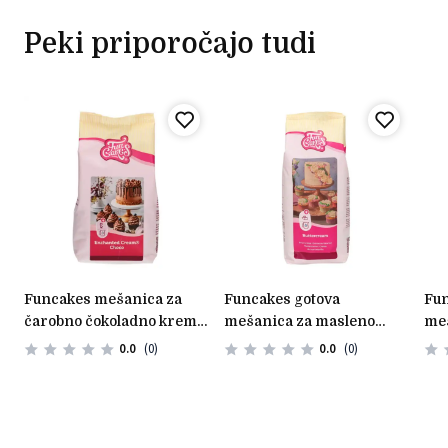
Peki priporočajo tudi
funcakes mešanica za
funcakes gotova
funcakes gotova
čarobno čokoladno kremo
mešanica za masleno
meš
– 450 g
kremo 1kg
glu
0.0
(0)
0.0
(0)