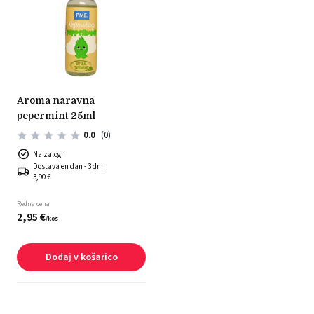
aroma naravna
pepermint 25ml
0.0
(0)
Na zalogi
Dostava en dan - 3 dni
3,90 €
Redna cena
2,
95
€
/
kos
Dodaj v košarico