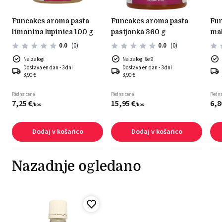
funcakes aroma pasta
funcakes aroma pasta
funcakes aroma pasta
limonina lupinica 100 g
pasijonka 360 g
mal
0.0
(0)
0.0
(0)
Na zalogi
Na zalogi še 9
Dostava en dan - 3 dni
Dostava en dan - 3 dni
3,90 €
3,90 €
Redna cena
Redna cena
Redna
7,
25
€
15,
95
€
6,
8
/
kos
/
kos
Dodaj v košarico
Dodaj v košarico
Nazadnje ogledano