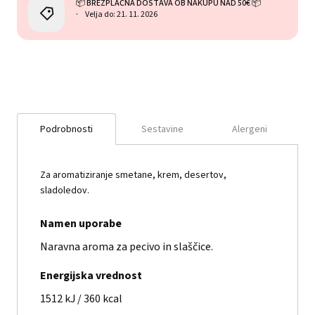
📦 BREZPLAČNA DOSTAVA OB NAKUPU NAD 50€ 📦
Velja do: 21. 11. 2026
Podrobnosti
Sestavine
Alergeni
Za aromatiziranje smetane, krem, desertov,
sladoledov.
Namen uporabe
Naravna aroma za pecivo in slaščice.
Energijska vrednost
1512 kJ / 360 kcal