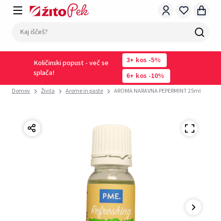
3
kos
-5%
Količinski popust - več se
splača!
6
kos
-10%
Domov
Živila
Arome in paste
AROMA NARAVNA PEPERMINT 25ml