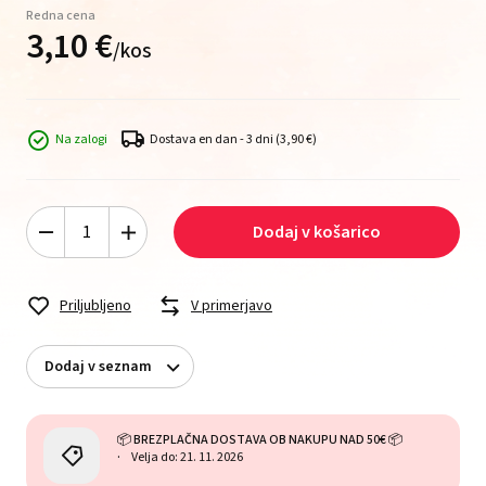
Redna cena
3,
10
€
/
kos
Na zalogi
Dostava en dan - 3 dni
(3,90 €)
Dodaj v košarico
Priljubljeno
V primerjavo
Dodaj v seznam
📦 BREZPLAČNA DOSTAVA OB NAKUPU NAD 50€ 📦
Velja do: 21. 11. 2026