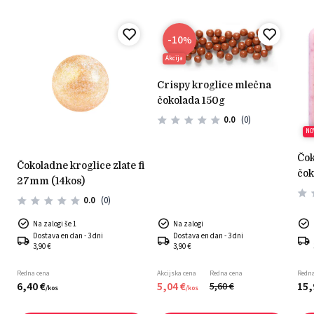
-10
%
Akcija
crispy kroglice mlečna
čokolada 150g
0.0
(0)
NO
čokoladni okras bela
čokoladne kroglice zlate fi
čok
27mm (14kos)
mal
0.0
(0)
Na zalogi še 1
Na zalogi
Dostava en dan - 3 dni
Dostava en dan - 3 dni
3,90 €
3,90 €
Redna cena
Akcijska cena
Redna cena
Redna
6,
40
€
5,
04
€
15,
5,
60
€
/
kos
/
kos