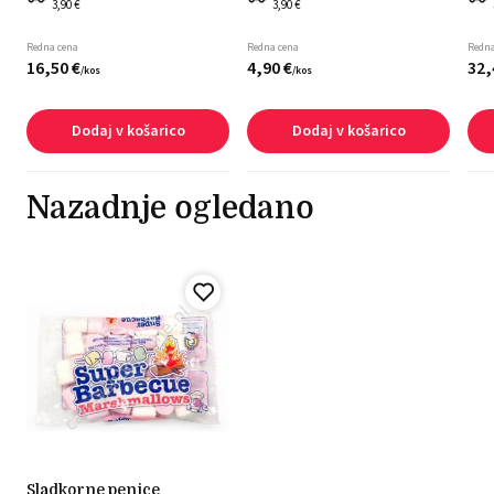
3,90 €
3,90 €
Redna cena
Redna cena
Redna
16,
50
€
4,
90
€
32,
/
kos
/
kos
Dodaj v košarico
Dodaj v košarico
Nazadnje ogledano
sladkorne penice