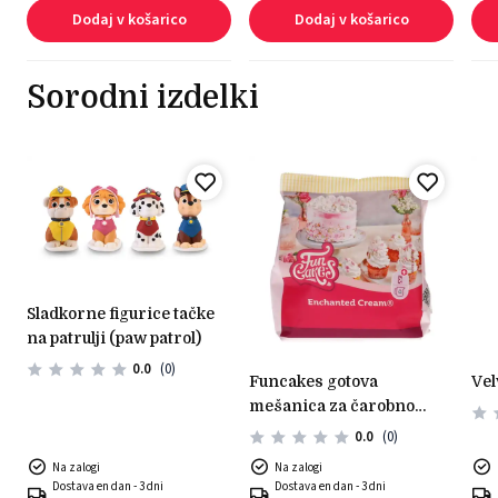
Dodaj v košarico
Dodaj v košarico
Sorodni izdelki
sladkorne figurice tačke
na patrulji (paw patrol)
0.0
(0)
funcakes gotova
ve
mešanica za čarobno
kremo 200g
0.0
(0)
Na zalogi
Na zalogi
Dostava en dan - 3 dni
Dostava en dan - 3 dni