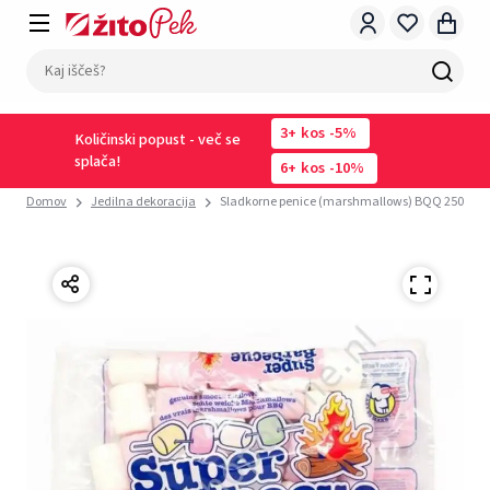
3
kos
-5%
Količinski popust - več se
splača!
6
kos
-10%
Domov
Jedilna dekoracija
Sladkorne penice (marshmallows) BQQ 250g