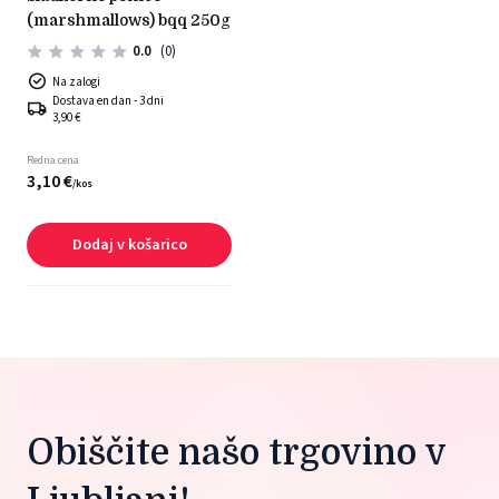
(marshmallows) bqq 250g
0.0
(0)
Na zalogi
Dostava en dan - 3 dni
3,90 €
Redna cena
3,
10
€
/
kos
Dodaj v košarico
Obiščite našo trgovino v 