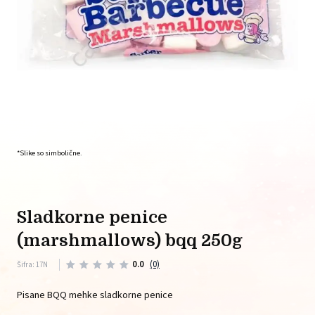
*Slike so simbolične.
sladkorne penice
(marshmallows) bqq 250g
0.0
(0)
Šifra: 17N
Pisane BQQ mehke sladkorne penice