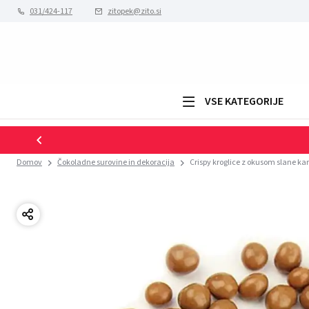
031/424-117
zitopek@zito.si
VSE KATEGORIJE
Domov
Čokoladne surovine in dekoracija
Crispy kroglice z okusom slane k