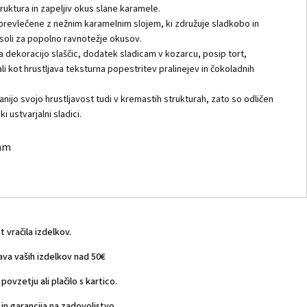
truktura in zapeljiv okus slane karamele.
prevlečene z nežnim karamelnim slojem, ki združuje sladkobo in
soli za popolno ravnotežje okusov.
a dekoracijo slaščic, dodatek sladicam v kozarcu, posip tort,
li kot hrustljava teksturna popestritev pralinejev in čokoladnih
anijo svojo hrustljavost tudi v kremastih strukturah, zato so odličen
 ustvarjalni sladici.
mm
vračila izdelkov.
a vaših izdelkov nad 50€
povzetju ali plačilo s kartico.
n garancija na zadovoljstvo.