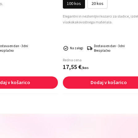
100 kos
20 kos
i.
Elegantni in nezlomljivi kozarci za sladice, izdel
visokokakovostnega materiala.
ostava en dan - 3 dni
Dostava en dan - 3 dni
Na zalogi
rezplačno
Brezplačno
Redna cena
17,
55
€
/
kos
daj v košarico
Dodaj v košarico