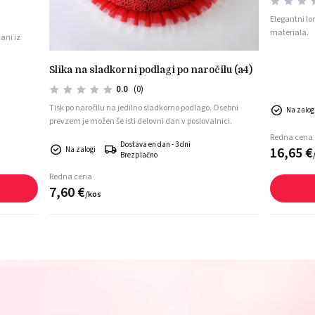
Elegantni lo
materiala.
ani iz
slika na sladkorni podlagi po naročilu (a4)
0.0
(0)
Tisk po naročilu na jedilno sladkorno podlago. Osebni
Na zalog
prevzem je možen še isti delovni dan v poslovalnici.
Redna cena
Dostava en dan - 3 dni
16,
65
€
Na zalogi
Brezplačno
Redna cena
7,
60
€
/
kos