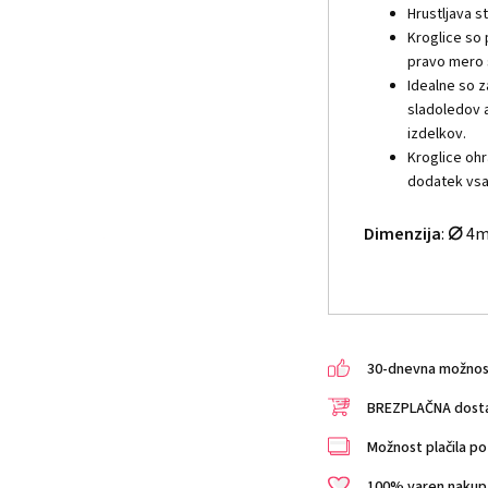
Hrustljava s
Kroglice so 
pravo mero 
Idealne so z
sladoledov a
izdelkov.
Kroglice ohr
dodatek vsaki
⌀
Dimenzija
:
4
30-dnevna možnost 
BREZPLAČNA dostav
Možnost plačila po 
100% varen nakup i