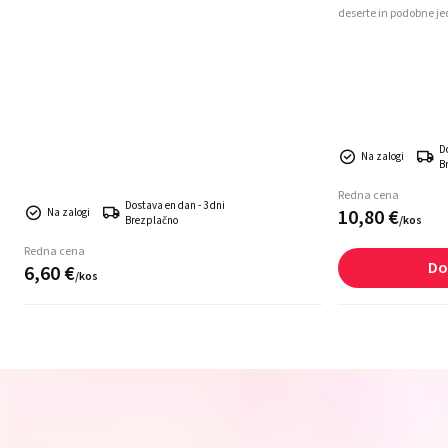
deserte in podobne jed
D
Na zalogi
B
Redna cena
Dostava en dan - 3 dni
10,
80
€
Na zalogi
/
kos
Brezplačno
Redna cena
Do
6,
60
€
/
kos