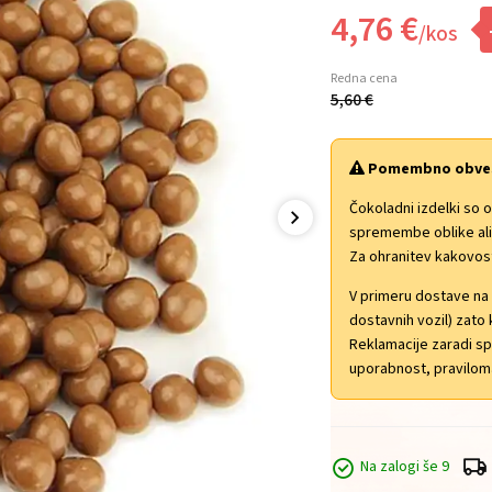
4,
76
€
/
kos
Redna cena
5,
60
€
Pomembno obvesti
Čokoladni izdelki so 
spremembe oblike ali 
Za ohranitev kakovos
V primeru dostave na
dostavnih vozil) zat
Reklamacije zaradi sp
uporabnost, pravilom
Na zalogi še 9