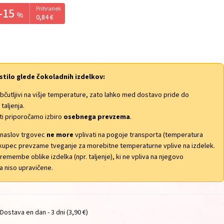
Prihranek
-15
%
0,
84
€
lo glede čokoladnih izdelkov:
občutljivi na višje temperature, zato lahko med dostavo pride do
taljenja.
ti priporočamo izbiro
osebnega prevzema
.
 naslov trgovec
ne more
vplivati na pogoje transporta (temperatura
o kupec prevzame tveganje za morebitne temperaturne vplive na izdelek.
remembe oblike izdelka (npr. taljenje), ki ne vpliva na njegovo
a niso upravičene.
Dostava en dan - 3 dni
(3,90 €)