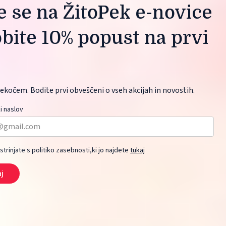
te se na ŽitoPek e-novice
obite 10% popust na prvi
ekočem. Bodite prvi obveščeni o vseh akcijah in novostih.
i naslov
 strinjate s politiko zasebnosti,ki jo najdete
tukaj
aj