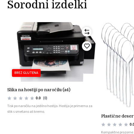
Sorodni izdelki
BREZ GLUTENA
slika na hostiji po naročilu (a4)
0.0
(0)
Tisk po naročilu na jedilno hostijo. Hostija je primerna za
stik s smetano ali kremo.
plastične dese
0.
Kompaktne prozorne žl