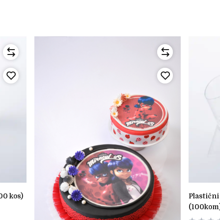
00 kos)
plastični kozarčki košarica 120ml
(100kom