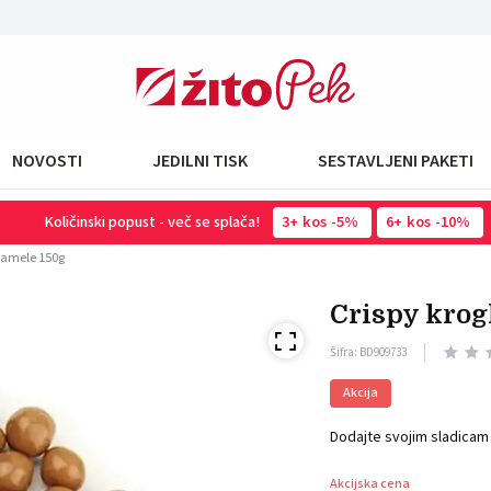
NOVOSTI
JEDILNI TISK
SESTAVLJENI PAKETI
Količinski popust - več se splača!
3
kos
-5%
6
kos
-10%
aramele 150g
crispy kro
Šifra: BD909733
Akcija
Dodajte svojim sladicam 
Akcijska cena