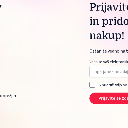
 
Prijavi
in prid
nakup!
Ostanite vedno na t
Vnesite vaš elektronsk
S pridružitvijo se
mrežjih 
Prijavite se zd