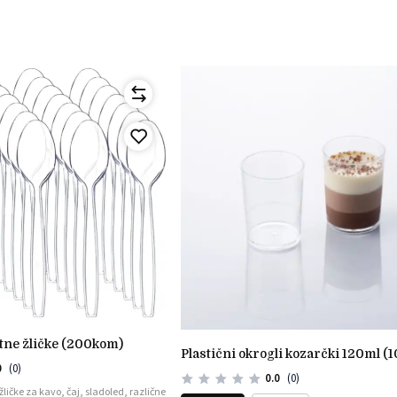
rtne žličke (200kom)
plastični okrogli kozarčki 120ml (1
0
(0)
0.0
(0)
ičke za kavo, čaj, sladoled, različne