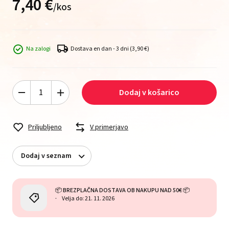
7,
40
€
/
kos
Na zalogi
Dostava en dan - 3 dni
(3,90 €)
Dodaj v košarico
Priljubljeno
V primerjavo
Dodaj v seznam
📦 BREZPLAČNA DOSTAVA OB NAKUPU NAD 50€ 📦
Velja do: 21. 11. 2026