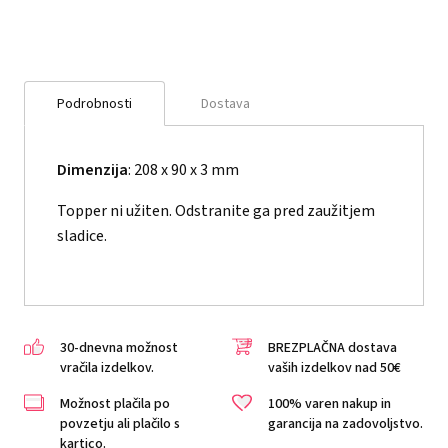
Podrobnosti
Dostava
Dimenzija
: 208 x 90 x 3 mm
Topper ni užiten. Odstranite ga pred zaužitjem
sladice.
30-dnevna možnost
BREZPLAČNA dostava
vračila izdelkov.
vaših izdelkov nad 50€
Možnost plačila po
100% varen nakup in
povzetju ali plačilo s
garancija na zadovoljstvo.
kartico.