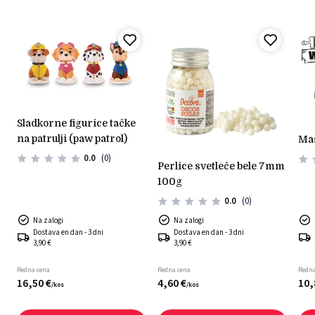
sladkorne figurice tačke
na patrulji (paw patrol)
m
0.0
(0)
perlice svetleče bele 7mm
100g
0.0
(0)
Na zalogi
Na zalogi
Dostava en dan - 3 dni
Dostava en dan - 3 dni
3,90 €
3,90 €
Redna cena
Redna cena
Redna
16,
50
€
4,
60
€
10,
/
kos
/
kos