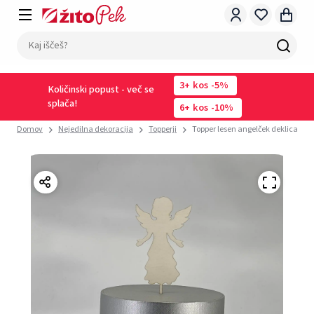
3
kos
-5%
Količinski popust - več se
splača!
6
kos
-10%
Domov
Nejedilna dekoracija
Topperji
Topper lesen angelček deklica