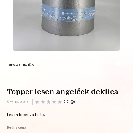
*Slike so simbolične.
topper lesen angelček deklica
0.0
(0)
Šifra: KA000009
Lesen toper za torto.
Redna cena