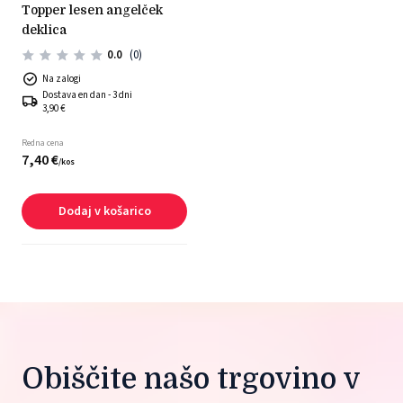
topper lesen angelček
deklica
0.0
(0)
Na zalogi
Dostava en dan - 3 dni
3,90 €
Redna cena
7,
40
€
/
kos
Dodaj v košarico
Obiščite našo trgovino v 