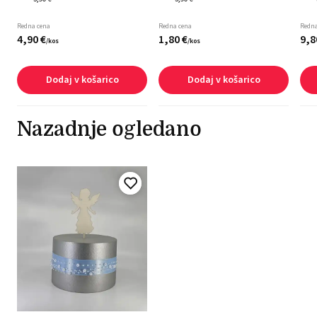
Redna cena
Redna cena
Redna
4,
90
€
1,
80
€
9,
8
/
kos
/
kos
Dodaj v košarico
Dodaj v košarico
Nazadnje ogledano