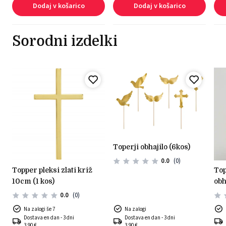
Dodaj v košarico
Dodaj v košarico
Sorodni izdelki
toperji obhajilo (6kos)
0.0
(0)
topper pleksi zlati križ
topper lesen prvo sveto
10cm (1 kos)
obh
0.0
(0)
Na zalogi še 7
Na zalogi
Dostava en dan - 3 dni
Dostava en dan - 3 dni
3,90 €
3,90 €