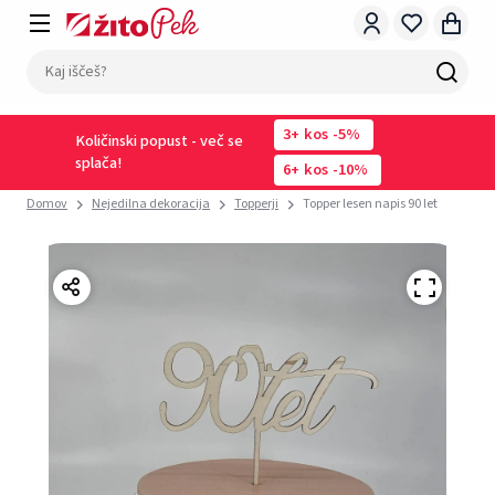
3
kos
-5%
Količinski popust - več se
splača!
6
kos
-10%
Domov
Nejedilna dekoracija
Topperji
Topper lesen napis 90 let