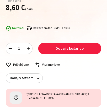
Redna cena
8,
60
€
/
kos
Na zalogi
Dostava en dan - 3 dni
(3,90 €)
Dodaj v košarico
Priljubljeno
V primerjavo
Dodaj v seznam
📦 BREZPLAČNA DOSTAVA OB NAKUPU NAD 50€ 📦
Velja do: 21. 11. 2026