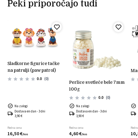
Peki priporočajo tudi
sladkorne figurice tačke
na patrulji (paw patrol)
m
0.0
(0)
perlice svetleče bele 7mm
100g
0.0
(0)
Na zalogi
Na zalogi
Dostava en dan - 3 dni
Dostava en dan - 3 dni
3,90 €
3,90 €
Redna cena
Redna cena
Redna
16,
50
€
4,
60
€
10,
/
kos
/
kos