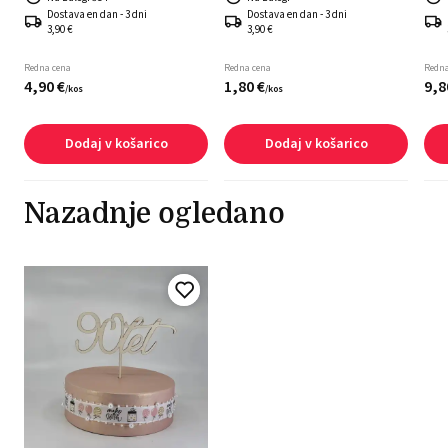
Dostava en dan - 3 dni
Dostava en dan - 3 dni
3,90 €
3,90 €
Redna cena
Redna cena
Redna
4,
90
€
1,
80
€
9,
8
/
kos
/
kos
Dodaj v košarico
Dodaj v košarico
Nazadnje ogledano