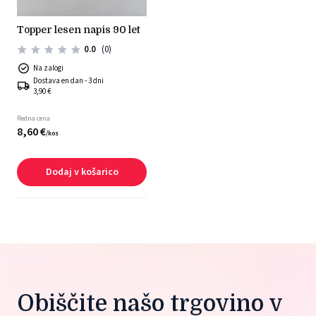
topper lesen napis 90 let
0.0
(0)
Na zalogi
Dostava en dan - 3 dni
3,90 €
Redna cena
8,
60
€
/
kos
Dodaj v košarico
Obiščite našo trgovino v 