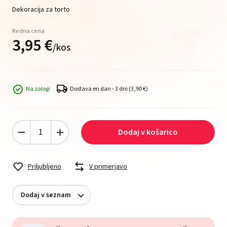
Dekoracija za torto
Redna cena
3,
95
€
/
kos
Na zalogi
Dostava en dan - 3 dni
(3,90 €)
Dodaj v košarico
Priljubljeno
V primerjavo
Dodaj v seznam