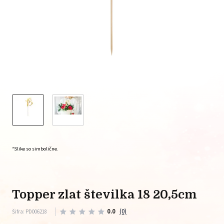
*Slike so simbolične.
topper zlat številka 18 20,5cm
0.0
(0)
Šifra: PD006218