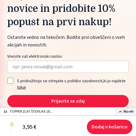
novice in pridobite 10%
popust na prvi nakup!
Ostanite vedno na tekočem. Bodite prvi obveščeni o vseh
akcijah in novostih.
Vnesite vaš elektronski naslov
S pridružitvijo se strinjate s politiko zasebnosti,ki jo najdete
tukaj
Prijavite se zdaj
1x
TOPPER ZLAT ŠTEVILKA 18
Na vrh
20,5cm
2026 © ŽITO maloprodaja d.o.o., Moskovska ulica 1, 1000 Ljubljana, Slovenia.
3,
95
€
Dodaj v košarico
Izdelava spletne strani: Sitexo.com