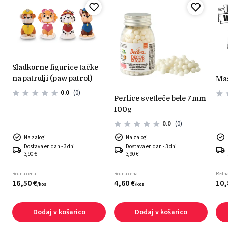
sladkorne figurice tačke
na patrulji (paw patrol)
m
0.0
(0)
perlice svetleče bele 7mm
100g
0.0
(0)
Na zalogi
Na zalogi
Dostava en dan - 3 dni
Dostava en dan - 3 dni
3,90 €
3,90 €
Redna cena
Redna cena
Redna
16,
50
€
4,
60
€
10,
/
kos
/
kos
Dodaj v košarico
Dodaj v košarico