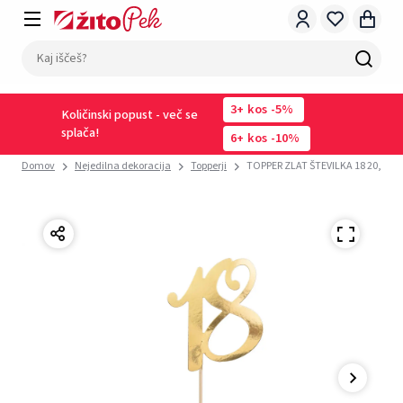
3
kos
-5%
Količinski popust - več se
splača!
6
kos
-10%
Domov
Nejedilna dekoracija
Topperji
TOPPER ZLAT ŠTEVILKA 18 20,5cm