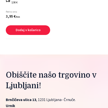
3,90 €
Redna cena
3,
95
€
/
kos
Dodaj v košarico
Obiščite našo trgovino v 
Ljubljani!
Brnčičeva ulica 13
, 1231 Ljubljana- Črnuče.
Urnik