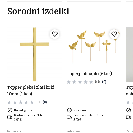
Sorodni izdelki
toperji obhajilo (6kos)
0.0
(0)
topper pleksi zlati križ
topper lesen prvo sveto
10cm (1 kos)
obh
0.0
(0)
Na zalogi še 7
Na zalogi
Dostava en dan - 3 dni
Dostava en dan - 3 dni
3,90 €
3,90 €
Redna cena
Redna cena
Redna