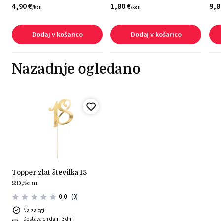
4,
90
€
1,
80
€
9,
8
/
kos
/
kos
Dodaj v košarico
Dodaj v košarico
Nazadnje ogledano
topper zlat številka 18
20,5cm
0.0
(0)
Na zalogi
Dostava en dan - 3 dni