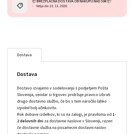
📦 BREZPLAČNA DOSTAVA OB NAKUPU NAD 50€ 📦
Velja do: 21. 11. 2026
Dostava
Dostava
Dostavo izvajamo v sodelovanju s podjetjem Pošta
Slovenija, vendar si trgovec pridržuje pravico izbrati
drugo dostavno službo, če bo s tem naročilo lahko
izpolnil bolj učinkovito.
Rok dobave izdelkov, ki so na zalogi, je praviloma od
1-
2 delovnih dni
za dostavne naslove v Sloveniji, razen
če dostavne služba na posamezni dostavni naslov