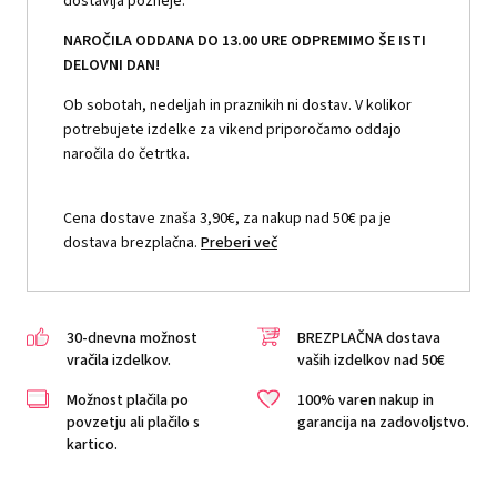
dostavlja pozneje.
NAROČILA ODDANA DO 13.00 URE ODPREMIMO ŠE ISTI
DELOVNI DAN!
Ob sobotah, nedeljah in praznikih ni dostav. V kolikor
potrebujete izdelke za vikend priporočamo oddajo
naročila do četrtka.
Cena dostave znaša 3,90€, za nakup nad 50€ pa je
dostava brezplačna.
Preberi več
30-dnevna možnost
BREZPLAČNA dostava
vračila izdelkov.
vaših izdelkov nad 50€
Možnost plačila po
100% varen nakup in
povzetju ali plačilo s
garancija na zadovoljstvo.
kartico.