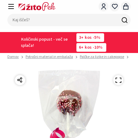
3
kos
-5%
Količinski popust - več se
splača!
6
kos
-10%
Domov
Potrošni material in embalaža
Palčke za lizike in cakepopse
Vreč