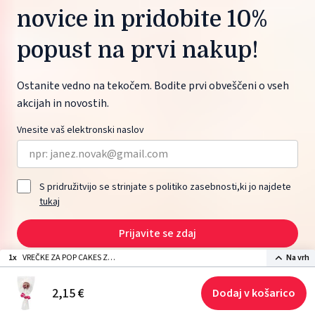
novice in pridobite 10%
popust na prvi nakup!
Ostanite vedno na tekočem. Bodite prvi obveščeni o vseh
akcijah in novostih.
Vnesite vaš elektronski naslov
S pridružitvijo se strinjate s politiko zasebnosti,ki jo najdete
tukaj
Prijavite se zdaj
1x
VREČKE ZA POP CAKES Z
Na vrh
VEZICAMI (25kom)
2026 © ŽITO maloprodaja d.o.o., Moskovska ulica 1, 1000 Ljubljana, Slovenia.
2,
15
€
Dodaj v košarico
Izdelava spletne strani: Sitexo.com