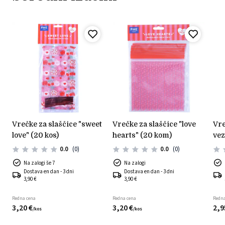
vrečke za slaščice "sweet
vrečke za slaščice "love
vrečke za slaščice +
love" (20 kos)
hearts" (20 kom)
vez
ko
0.0
(0)
0.0
(0)
Na zalogi še 7
Na zalogi
Dostava en dan - 3 dni
Dostava en dan - 3 dni
3,90 €
3,90 €
Redna cena
Redna cena
Redna
3,
20
€
3,
20
€
2,
9
/
kos
/
kos