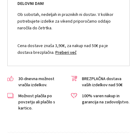
DELOVNI DAN!
Ob sobotah, nedeljah in praznikih ni dostav. V kolikor
potrebujete izdelke za vikend priporočamo oddajo
naročila do četrtka.
Cena dostave znaša 3,90€, za nakup nad 50€ pa je
dostava brezplačna.
Preberi več
30-dnevna možnost
BREZPLAČNA dostava
vračila izdelkov.
vaših izdelkov nad 50€
Možnost plačila po
100% varen nakup in
povzetju ali plačilo s
garancija na zadovoljstvo.
kartico.