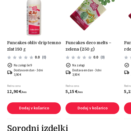
funcakes obliv drip temno
funcakes deco melts –
funcakes deco melts –
zlat 180 g
zelena (250 g)
rde
0.0
(0)
0.0
(0)
Na zalogi še 9
Na zalogi
Dostava en dan - 3 dni
Dostava en dan - 3 dni
3,90 €
3,90 €
Redna cena
Redna cena
Redna
12,
90
€
5,
15
€
5,
1
/
kos
/
kos
Dodaj v košarico
Dodaj v košarico
Sorodni izdelki