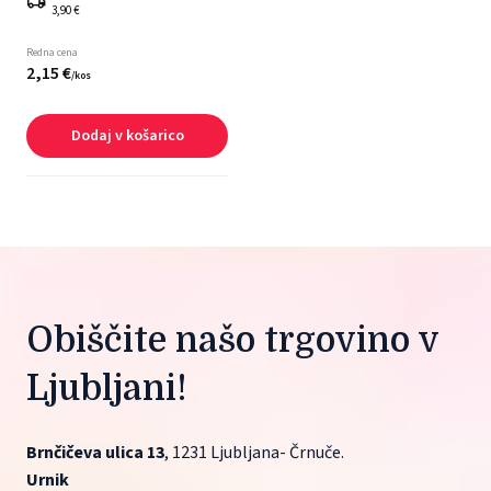
3,90 €
Redna cena
2,
15
€
/
kos
Dodaj v košarico
Obiščite našo trgovino v 
Ljubljani!
Brnčičeva ulica 13
, 1231 Ljubljana- Črnuče.
Urnik