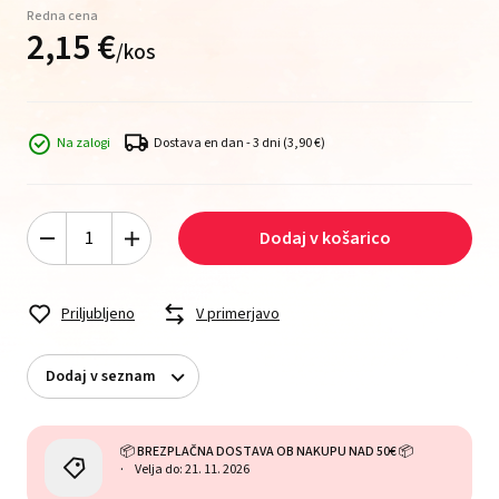
Redna cena
2,
15
€
/
kos
Na zalogi
Dostava en dan - 3 dni
(3,90 €)
Dodaj v košarico
Priljubljeno
V primerjavo
Dodaj v seznam
📦 BREZPLAČNA DOSTAVA OB NAKUPU NAD 50€ 📦
Velja do: 21. 11. 2026