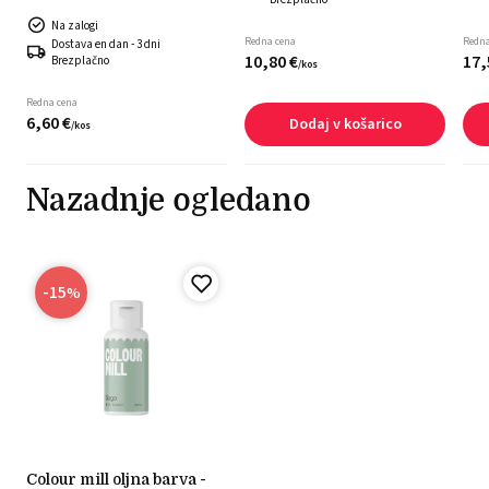
Na zalogi
Redna cena
Redna
Dostava en dan - 3 dni
10,
80
€
17,
Brezplačno
/
kos
Redna cena
6,
60
€
Dodaj v košarico
/
kos
Nazadnje ogledano
-15
%
colour mill oljna barva -