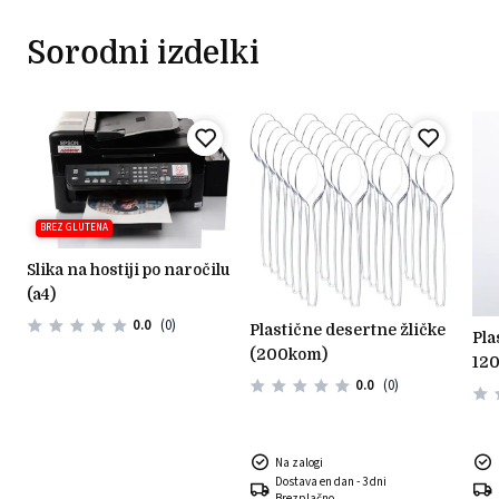
Sorodni izdelki
BREZ GLUTENA
slika na hostiji po naročilu
(a4)
0.0
(0)
plastične desertne žličke
plastični okrogli kozarčki
(200kom)
)
120
0.0
(0)
Na zalogi
Dostava en dan - 3 dni
Brezplačno