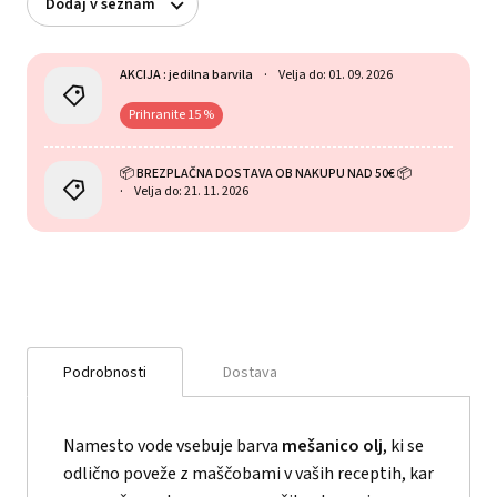
Dodaj v seznam
AKCIJA : jedilna barvila
Velja do: 01. 09. 2026
Prihranite 15 %
📦 BREZPLAČNA DOSTAVA OB NAKUPU NAD 50€ 📦
Velja do: 21. 11. 2026
Podrobnosti
Dostava
Namesto vode vsebuje barva
mešanico olj
, ki se
odlično poveže z maščobami v vaših receptih, kar