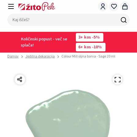
3
kos
-5%
Količinski popust - več se
splača!
6
kos
-10%
Domov
Jedilna dekoracija
Colour Mill oljna barva - Sage 20 ml