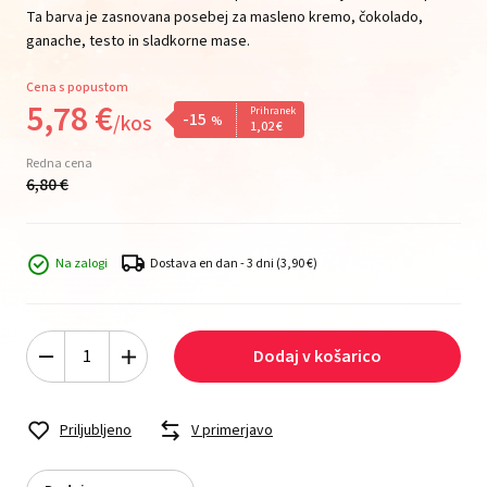
Ta barva je zasnovana posebej za masleno kremo, čokolado,
ganache, testo in sladkorne mase.
Cena s popustom
5,
78
€
Prihranek
-15
/
kos
%
1,
02
€
Redna cena
6,
80
€
Na zalogi
Dostava en dan - 3 dni
(3,90 €)
Dodaj v košarico
Priljubljeno
V primerjavo