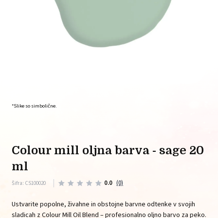
*Slike so simbolične.
colour mill oljna barva - sage 20
ml
0.0
(0)
Šifra: CS100020
Ustvarite popolne, živahne in obstojne barvne odtenke v svojih
sladicah z Colour Mill Oil Blend – profesionalno oljno barvo za peko.