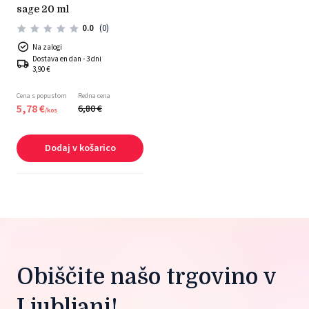
sage 20 ml
0.0
(0)
Na zalogi
Dostava en dan - 3 dni
3,90 €
Cena s popustom
Redna cena
5,
78
€
6,
80
€
/
kos
Dodaj v košarico
Obiščite našo trgovino v 
Ljubljani!