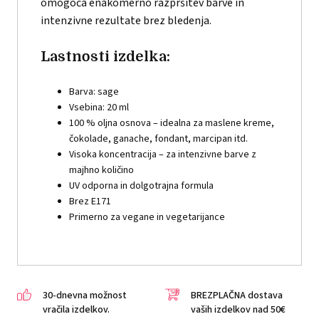
omogoča enakomerno razpršitev barve in
intenzivne rezultate brez bledenja.
Lastnosti izdelka:
Barva: sage
Vsebina: 20 ml
100 % oljna osnova – idealna za maslene kreme,
čokolade, ganache, fondant, marcipan itd.
Visoka koncentracija – za intenzivne barve z
majhno količino
UV odporna in dolgotrajna formula
Brez E171
Primerno za vegane in vegetarijance
30-dnevna možnost
BREZPLAČNA dostava
vračila izdelkov.
vaših izdelkov nad 50€