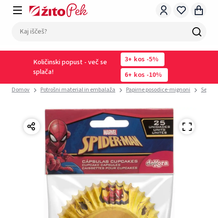
3
kos
-5%
Količinski popust - več se
splača!
6
kos
-10%
Domov
Potrošni material in embalaža
Papirne posodice-mignoni
Seti