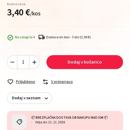
Redna cena
3,
40
€
/
kos
Na zalogi še 4
Dostava en dan - 3 dni
(3,90 €)
Dodaj v košarico
Priljubljeno
V primerjavo
Dodaj v seznam
📦 BREZPLAČNA DOSTAVA OB NAKUPU NAD 50€ 📦
Velja do: 21. 11. 2026