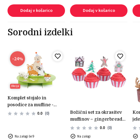
Dodaj v košarico
Dodaj v košarico
Sorodni izdelki
-24
%
Akcija
komplet stojalo in
posodice za muffine -
kužki
božični set za okrasitev
komplet za dekoracijo -
0.0
(0)
muffinov – gingerbread
jel
village
0.0
(0)
Na zalogi še 9
Na zalogi