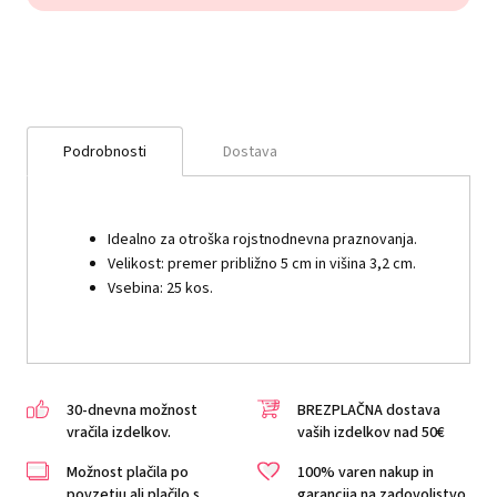
Podrobnosti
Dostava
Idealno za otroška rojstnodnevna praznovanja.
Velikost: premer približno 5 cm in višina 3,2 cm.
Vsebina: 25 kos.
30-dnevna možnost
BREZPLAČNA dostava
vračila izdelkov.
vaših izdelkov nad 50€
Možnost plačila po
100% varen nakup in
povzetju ali plačilo s
garancija na zadovoljstvo.