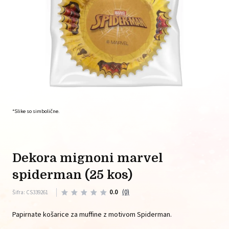
*Slike so simbolične.
dekora mignoni marvel
spiderman (25 kos)
0.0
(0)
Šifra: CS339261
Papirnate košarice za muffine z motivom Spiderman.