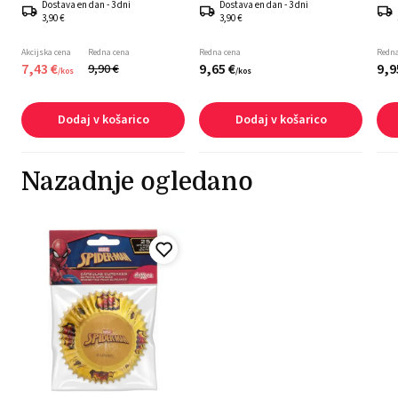
Dostava en dan - 3 dni
Dostava en dan - 3 dni
3,90 €
3,90 €
Akcijska cena
Redna cena
Redna cena
Redna
7,
43
€
9,
65
€
9,
9
9,
90
€
/
kos
/
kos
Dodaj v košarico
Dodaj v košarico
Nazadnje ogledano