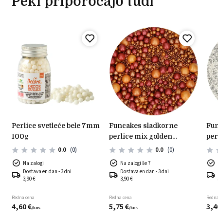
Peki priporočajo tudi
perlice svetleče bele 7mm
funcakes sladkorne
funcakes sladkorne
100g
perlice mix golden
per
passion 80g
sre
0.0
(0)
0.0
(0)
Na zalogi
Na zalogi še 7
Dostava en dan - 3 dni
Dostava en dan - 3 dni
3,90 €
3,90 €
Redna cena
Redna cena
Redna
4,
60
€
5,
75
€
3,
4
/
kos
/
kos