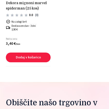
dekora mignoni marvel
spiderman (25 kos)
0.0
(0)
Na zalogi še 4
Dostava en dan - 3 dni
3,90 €
Redna cena
3,
40
€
/
kos
Dodaj v košarico
Obiščite našo trgovino v 