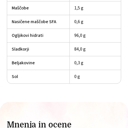
Maščobe
1,5 g
Nasičene maščobe SFA
0,6 g
Ogljikovi hidrati
96,0 g
Sladkorji
84,0 g
Beljakovine
0,3 g
Sol
0 g
Mnenja in ocene