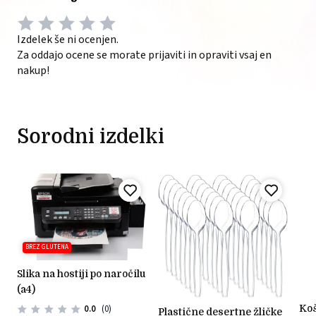
Izdelek še ni ocenjen.
Za oddajo ocene se morate prijaviti in opraviti vsaj en
nakup!
Sorodni izdelki
BREZ GLUTENA
slika na hostiji po naročilu
(a4)
košarice iz testa svetle
0.0
(0)
plastične desertne žličke