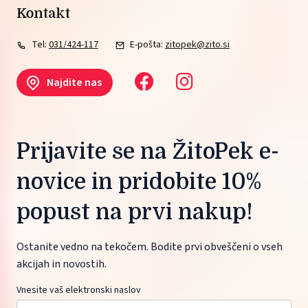
Kontakt
Tel:
031/424-117
E-pošta:
zitopek@zito.si
Najdite nas
Prijavite se na ŽitoPek e-
novice in pridobite 10%
popust na prvi nakup!
Ostanite vedno na tekočem. Bodite prvi obveščeni o vseh
akcijah in novostih.
Vnesite vaš elektronski naslov