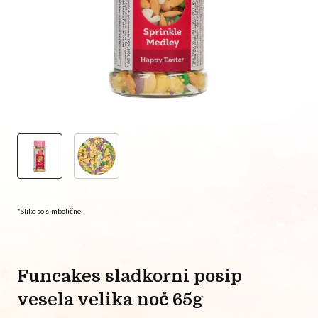
*Slike so simbolične.
funcakes sladkorni posip
vesela velika noč 65g