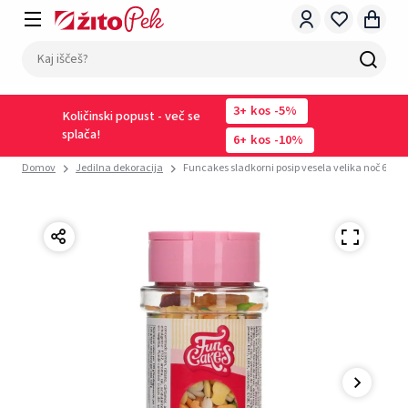
3
kos
-5%
Količinski popust - več se
splača!
6
kos
-10%
Domov
Jedilna dekoracija
Funcakes sladkorni posip vesela velika noč 65g