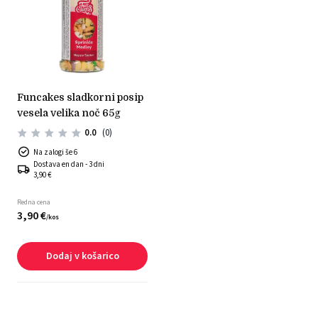
funcakes sladkorni posip
vesela velika noč 65g
0.0
(0)
Na zalogi še 6
Dostava en dan - 3 dni
3,90 €
Redna cena
3,
90
€
/
kos
Dodaj v košarico