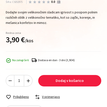
0.0
(0)
Šifra: CS052975
Dodajte svojim velikonočnim sladicam igrivost s posipom polnim
različnih oblik z velikonočno tematiko, kot so zajčki, korenje, in
mešanica konfetov in mimoz.
Redna cena
3,
90
€
/
kos
Na zalogi še 6
Dostava en dan - 3 dni
(3,90 €)
Dodaj v košarico
Priljubljeno
V primerjavo