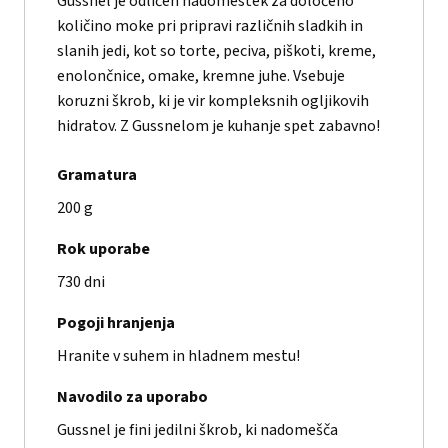
Gussnel je odličen nadomestek za določeno
količino moke pri pripravi različnih sladkih in
slanih jedi, kot so torte, peciva, piškoti, kreme,
enolončnice, omake, kremne juhe. Vsebuje
koruzni škrob, ki je vir kompleksnih ogljikovih
hidratov. Z Gussnelom je kuhanje spet zabavno!
Gramatura
200 g
Rok uporabe
730 dni
Pogoji hranjenja
Hranite v suhem in hladnem mestu!
Navodilo za uporabo
Gussnel je fini jedilni škrob, ki nadomešča