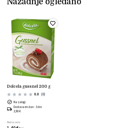
Nazadnje ogledano
dolcela gussnel 200 g
0.0
(0)
Na zalogi
Dostava en dan - 3 dni
3,90 €
Redna cena
1,
40
€