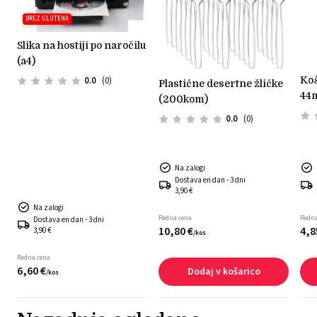
BREZ GLUTENA
slika na hostiji po naročilu
(a4)
košarice iz testa svetle
0.0
(0)
plastične desertne žličke
44
(200kom)
0.0
(0)
Na zalogi
Dostava en dan - 3 dni
3,90 €
Na zalogi
Redna cena
Redna
Dostava en dan - 3 dni
10,
80
€
4,
8
3,90 €
/
kos
Redna cena
6,
60
€
Dodaj v košarico
/
kos