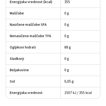
Energijska vrednost (kcal)
355
Maščobe
0 g
Nasičene maščobe SFA
0 g
Nenasičene maščobe TFA
0 g
Ogljikovi hidrati
88 g
Sladkorji
0 g
Beljakovine
0 g
Sol
0,05 g
Energijska vrednost
1507 kJ / 355 kcal