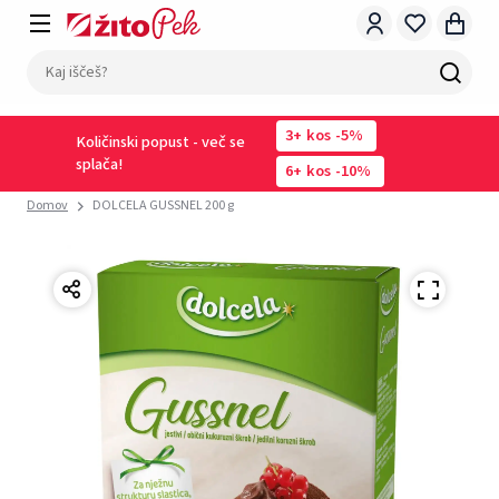
3
kos
-5%
Količinski popust - več se
splača!
6
kos
-10%
Domov
DOLCELA GUSSNEL 200 g