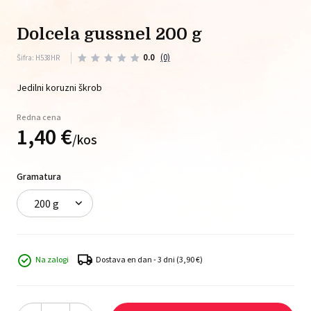
dolcela gussnel 200 g
0.0
(0)
Šifra: H538HR
Jedilni koruzni škrob
Redna cena
1,
40
€
/
kos
Gramatura
200 g
Na zalogi
Dostava en dan - 3 dni
(3,90 €)