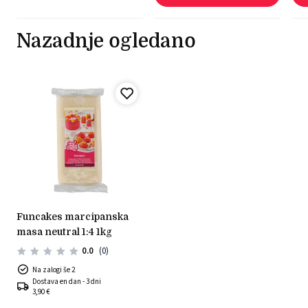
Nazadnje ogledano
funcakes marcipanska
masa neutral 1:4 1kg
0.0
(0)
Na zalogi še 2
Dostava en dan - 3 dni
3,90 €