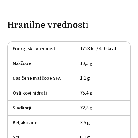
Hranilne vrednosti
Energijska vrednost
1728 kJ / 410 kcal
Maščobe
10,5 g
Nasičene maščobe SFA
1,1 g
Ogljikovi hidrati
75,4 g
Sladkorji
72,8 g
Beljakovine
3,5 g
Sol
0,1 g