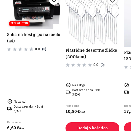
BREZ GLUTENA
slika na hostiji po naročilu
(a4)
0.0
(0)
plastične desertne žličke
plastični okrogli kozarčki
(200kom)
)
120
0.0
(0)
Na zalogi
Dostava en dan - 3 dni
3,90 €
Na zalogi
Redna cena
Redna
Dostava en dan - 3 dni
10,
80
€
17,
3,90 €
/
kos
Redna cena
6,
60
€
Dodaj v košarico
/
kos