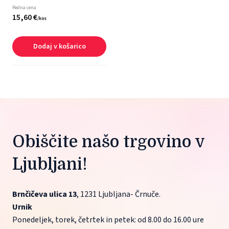
Redna cena
15,
60
€
/
kos
Dodaj v košarico
Obiščite našo trgovino v 
Ljubljani!
Brnčičeva ulica 13
, 1231 Ljubljana- Črnuče.
Urnik
Ponedeljek, torek, četrtek in petek: od 8.00 do 16.00 ure