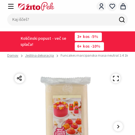
3
kos
-5%
Količinski popust - več se
splača!
6
kos
-10%
Domov
Jedilna dekoracija
Funcakes marcipanska masa neutral 1:4 1kg