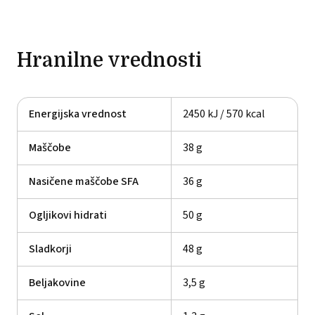
Hranilne vrednosti
Energijska vrednost
2450 kJ / 570 kcal
Maščobe
38 g
Nasičene maščobe SFA
36 g
Ogljikovi hidrati
50 g
Sladkorji
48 g
Beljakovine
3,5 g