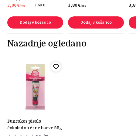
3,
06
€
3,
80
€
3,
8
3,
60
€
/
kos
/
kos
Dodaj v košarico
Dodaj v košarico
Nazadnje ogledano
funcakes pisalo
čokoladno črne barve 25g