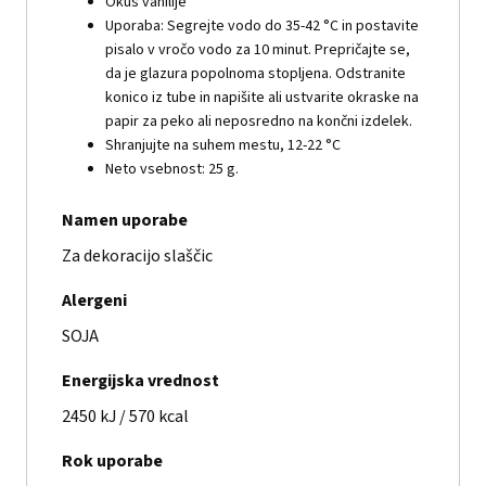
Okus vanilije
Uporaba: Segrejte vodo do 35-42 °C in postavite
pisalo v vročo vodo za 10 minut. Prepričajte se,
da je glazura popolnoma stopljena. Odstranite
konico iz tube in napišite ali ustvarite okraske na
papir za peko ali neposredno na končni izdelek.
Shranjujte na suhem mestu, 12-22 °C
Neto vsebnost: 25 g.
Namen uporabe
Za dekoracijo slaščic
Alergeni
SOJA
Energijska vrednost
2450 kJ / 570 kcal
Rok uporabe