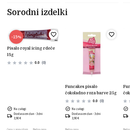
Sorodni izdelki
-15
%
pisalo royal icing rdeče
18g
0.0
(0)
funcakes pisalo
funcakes pisalo
čokoladno roza barve 25g
čok
0.0
(0)
Na zalogi
Na zalogi
Dostava en dan - 3 dni
Dostava en dan - 3 dni
3,90 €
3,90 €
Cena s popustom
Redna cena
Redna cena
Redna