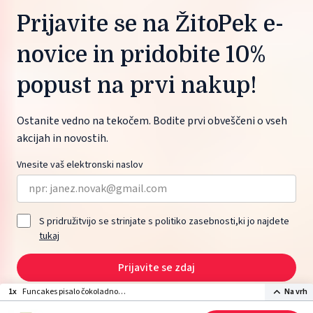
Prijavite se na ŽitoPek e-
novice in pridobite 10%
popust na prvi nakup!
Ostanite vedno na tekočem. Bodite prvi obveščeni o vseh
akcijah in novostih.
Vnesite vaš elektronski naslov
S pridružitvijo se strinjate s politiko zasebnosti,ki jo najdete
tukaj
Prijavite se zdaj
1x
Funcakes pisalo čokoladno
Na vrh
črne barve 25g