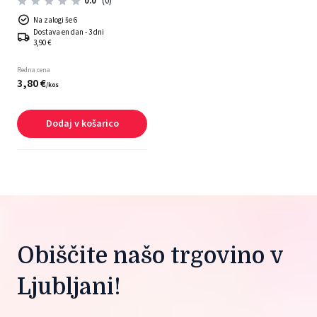
0.0
(0)
Na zalogi še 6
Dostava en dan - 3 dni
3,90 €
Redna cena
3,
80
€
/
kos
Dodaj v košarico
Obiščite našo trgovino v 
Ljubljani!