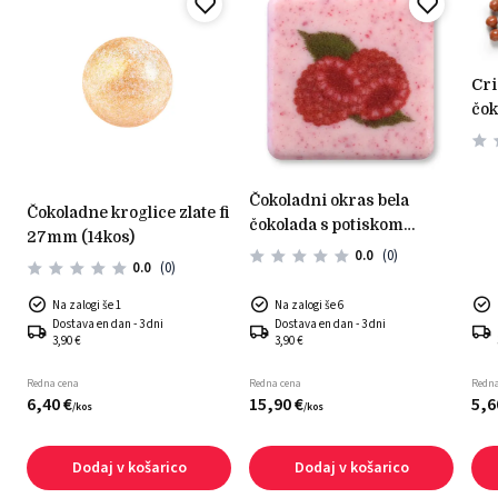
crispy kroglice mlečna
čok
čokoladni okras bela
čokoladne kroglice zlate fi
čokolada s potiskom
0
27mm (14kos)
maline (35 kos)
0.0
(0)
0.0
(0)
Na zalogi še 1
Na zalogi še 6
Dostava en dan - 3 dni
Dostava en dan - 3 dni
3,90 €
3,90 €
Redna cena
Redna cena
Redna
6,
40
€
15,
90
€
5,
6
/
kos
/
kos
Dodaj v košarico
Dodaj v košarico