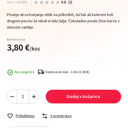
0.0
(0)
Šifra: CS057015
Pisanje ali ustvarjanje oblik na piškotkih, tortah ali katerem koli
drugem pecivu še nikoli ni bilo lažje. Čokoladno pisalo črne barve z
okusom vanilije.
Redna cena
3,
80
€
/
kos
Na zalogi še 6
Dostava en dan - 3 dni
(3,90 €)
Dodaj v košarico
Priljubljeno
V primerjavo