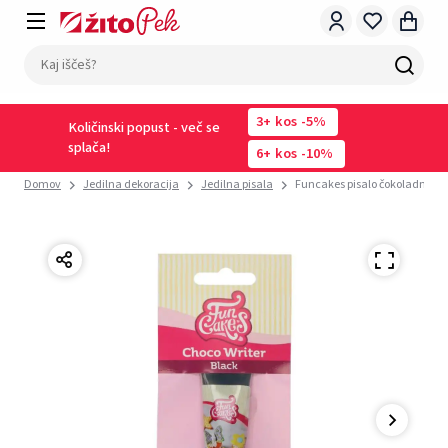
3
kos
-5%
Količinski popust - več se
splača!
6
kos
-10%
Domov
Jedilna dekoracija
Jedilna pisala
Funcakes pisalo čokoladno čr