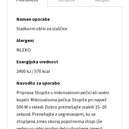
Podrobnosti
Sestavine
Alergeni
Namen uporabe
Sladkorni obliv za slaščice
Alergeni
MLEKO
Energijska vrednost
2400 kJ / 570 kcal
Navodilo za uporabo
Priprava: Stopite v mikrovalovni pečici ali vodni
kopeli. Mikrovalovna pečica: Stopite pri največ
500 W v skledi. Dobro premešajte vsakih 15–20
sekund. Prenehajte z segrevanjem, ko se
stopljena zmes skoraj popolnoma stopi (še
vedno so vidni majhni delci stopljene zmesi).