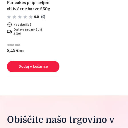
funcakes pripravljen
obliv črne barve 250g
0.0
(0)
Na zalogi še 7
Dostava en dan - 3 dni
3,90 €
Redna cena
5,
15
€
/
kos
Dodaj v košarico
Obiščite našo trgovino v 