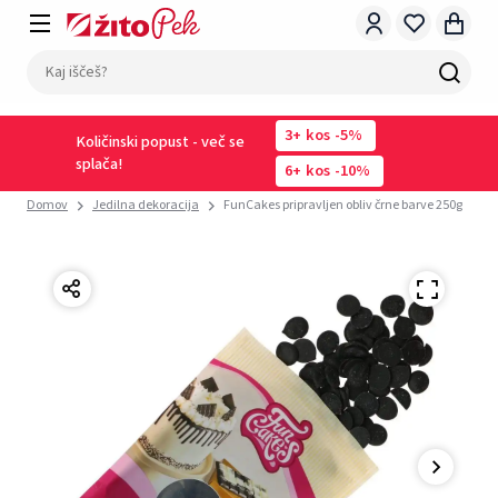
3
kos
-5%
Količinski popust - več se
splača!
6
kos
-10%
Domov
Jedilna dekoracija
FunCakes pripravljen obliv črne barve 250g