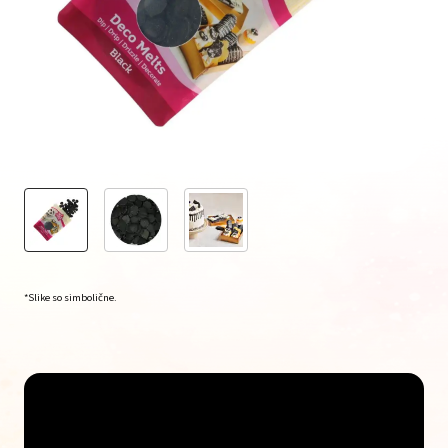
*Slike so simbolične.