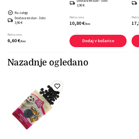
Dostava en dan - 3 dni
3,90 €
Na zalogi
Redna cena
Redna
Dostava en dan - 3 dni
10,
80
€
17,
3,90 €
/
kos
Redna cena
6,
60
€
Dodaj v košarico
/
kos
Nazadnje ogledano