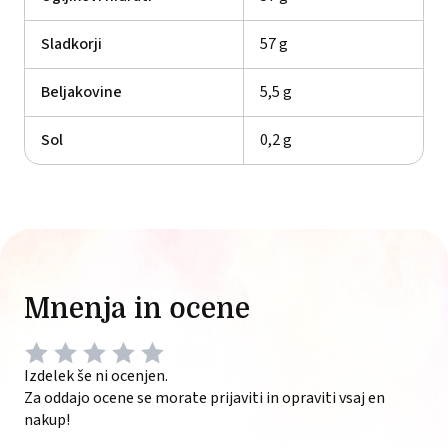
Sladkorji
57 g
Beljakovine
5,5 g
Sol
0,2 g
Mnenja in ocene
Izdelek še ni ocenjen.
Za oddajo ocene se morate prijaviti in opraviti vsaj en
nakup!