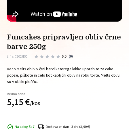
funcakes pripravljen obliv črne
barve 250g
0.0
(0)
Šifra: CS025150
Deco Melts obliv v črni barvi katerega lahko uporabite za cake
popse, piškote in celo kot kapljični obliv na robu torte. Melts oblivi
so v obliki ploščic.
Redna cena
5,
15
€
/
kos
Na zalogi še 7
Dostava en dan - 3 dni
(3,90 €)