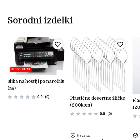
Sorodni izdelki
BREZ GLUTENA
slika na hostiji po naročilu
(a4)
0.0
(0)
plastične desertne žličke
plastični okrogli kozarčki
(200kom)
)
120
0.0
(0)
Na zalogi