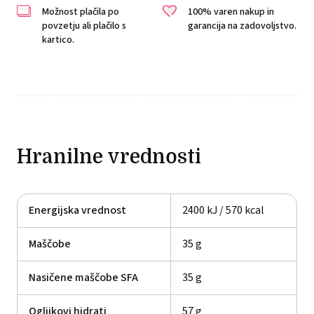
Možnost plačila po
100% varen nakup in
povzetju ali plačilo s
garancija na zadovoljstvo.
kartico.
Hranilne vrednosti
Energijska vrednost
2400 kJ / 570 kcal
Maščobe
35 g
Nasičene maščobe SFA
35 g
Ogljikovi hidrati
57 g