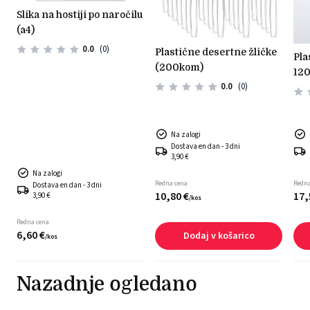
slika na hostiji po naročilu
(a4)
0.0
(0)
plastične desertne žličke
plastični okrogli kozarčki
(200kom)
)
120
0.0
(0)
Na zalogi
Dostava en dan - 3 dni
3,90 €
Na zalogi
Redna cena
Redna
Dostava en dan - 3 dni
10,
80
€
17,
3,90 €
/
kos
Redna cena
6,
60
€
Dodaj v košarico
/
kos
Nazadnje ogledano