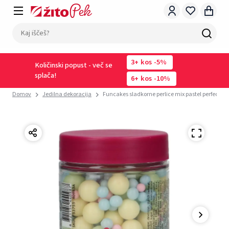
3
kos
-5%
Količinski popust - več se
splača!
6
kos
-10%
Domov
Jedilna dekoracija
Funcakes sladkorne perlice mix pastel perfect 80