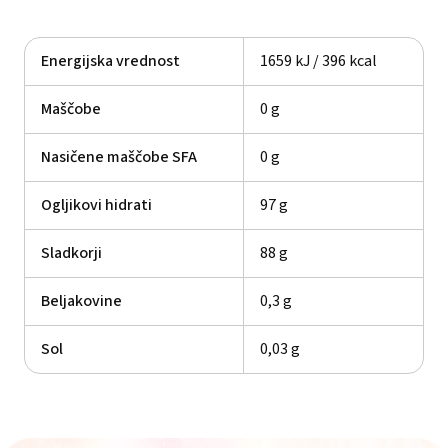
Energijska vrednost
1659 kJ / 396 kcal
Maščobe
0 g
Nasičene maščobe SFA
0 g
Ogljikovi hidrati
97 g
Sladkorji
88 g
Beljakovine
0,3 g
Sol
0,03 g