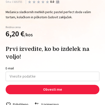
0.0
(0)
Šifra: CS053755
Mešanica sladkornih mehkih perlic pastel perfect doda vašim
tortam, kolačkom in piškotom čudovit zaključek.
Redna cena
6,
20
€
/
kos
Prvi izvedite, ko bo izdelek na
voljo!
E-mail
Obvesti me
Priljubljeno
V primerjavo