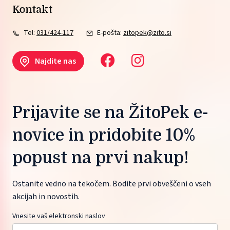
Kontakt
Tel:
031/424-117
E-pošta:
zitopek@zito.si
Najdite nas
Prijavite se na ŽitoPek e-
novice in pridobite 10%
popust na prvi nakup!
Ostanite vedno na tekočem. Bodite prvi obveščeni o vseh
akcijah in novostih.
Vnesite vaš elektronski naslov