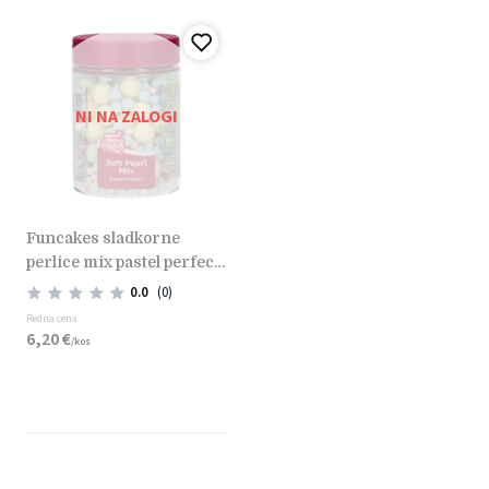
NI NA ZALOGI
funcakes sladkorne
perlice mix pastel perfect
80g
0.0
(0)
Redna cena
6,
20
€
/
kos