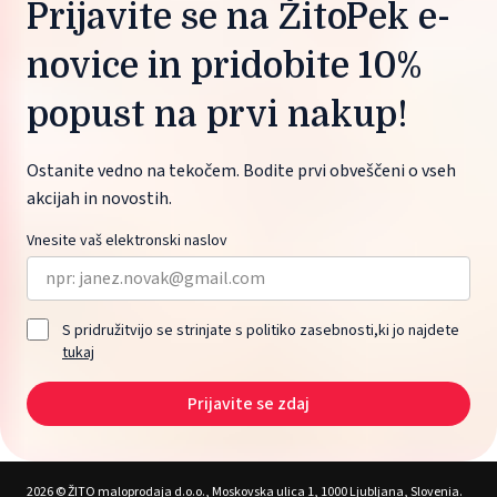
Prijavite se na ŽitoPek e-
novice in pridobite 10%
popust na prvi nakup!
Ostanite vedno na tekočem. Bodite prvi obveščeni o vseh
akcijah in novostih.
Vnesite vaš elektronski naslov
S pridružitvijo se strinjate s politiko zasebnosti,ki jo najdete
tukaj
Prijavite se zdaj
2026 © ŽITO maloprodaja d.o.o., Moskovska ulica 1, 1000 Ljubljana, Slovenia.