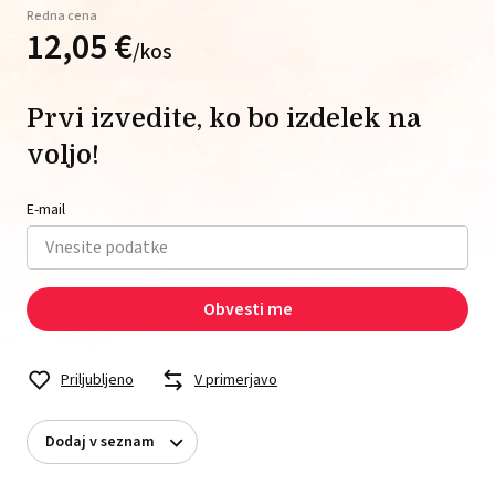
Redna cena
12,
05
€
/
kos
Prvi izvedite, ko bo izdelek na
voljo!
E-mail
Obvesti me
Priljubljeno
V primerjavo
Dodaj v seznam