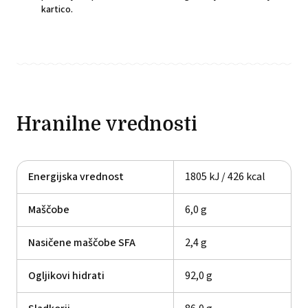
kartico.
Hranilne vrednosti
Energijska vrednost
1805 kJ / 426 kcal
Maščobe
6,0 g
Nasičene maščobe SFA
2,4 g
Ogljikovi hidrati
92,0 g