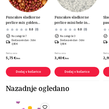
funcakes sladkorne
funcakes sladkorne
sladkorni posip sprinkle
perlice mix golden
perlice mini bele in
pas
passion 80g
srebrne 80g
0.0
(0)
0.0
(0)
Na zalogi še 7
Na zalogi še 3
Dostava en dan - 3 dni
Dostava en dan - 3 dni
3,90 €
3,90 €
Redna cena
Redna cena
Redna
5,
75
€
3,
40
€
2,
9
/
kos
/
kos
Dodaj v košarico
Dodaj v košarico
Nazadnje ogledano