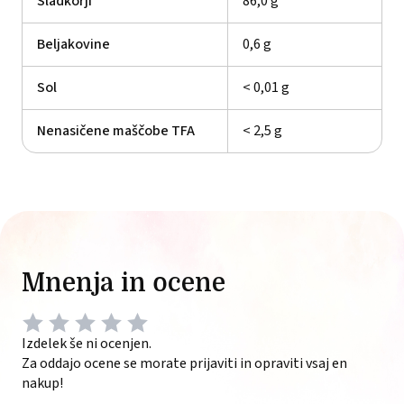
Sladkorji
86,0 g
Beljakovine
0,6 g
Sol
< 0,01 g
Nenasičene maščobe TFA
< 2,5 g
Mnenja in ocene
Izdelek še ni ocenjen.
Za oddajo ocene se morate prijaviti in opraviti vsaj en
nakup!