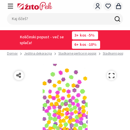
3
kos
-5%
Količinski popust - več se
splača!
6
kos
-10%
Domov
Jedilna dekoracija
Sladkorne perlice in posipi
Sladkorni posip