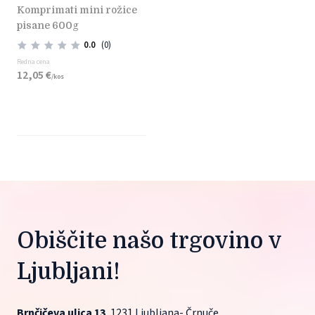
komprimati mini rožice
pisane 600g
0.0
(0)
Redna cena
12,
05
€
/
kos
Obiščite našo trgovino v 
Ljubljani!
Brnčičeva ulica 13
, 1231 Ljubljana- Črnuče.