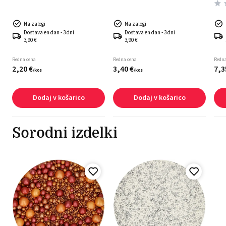
Na zalogi
Na zalogi
Dostava en dan - 3 dni
Dostava en dan - 3 dni
3,90 €
3,90 €
Redna cena
Redna cena
Redna
2,
20
€
3,
40
€
7,
3
/
kos
/
kos
Dodaj v košarico
Dodaj v košarico
Sorodni izdelki