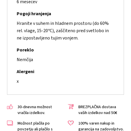
6 mesecev
Pogoji hranjenja
Hranite v suhem in hladnem prostoru (do 60%
rel. vlage, 15-20ºC), zaščiteno pred svetlobo in
ne izpostavljeno tujim vonjem.
Poreklo
Nemčija
Alergeni
x
30-dnevna možnost
BREZPLAČNA dostava
vračila izdelkov.
vaših izdelkov nad 50€
Možnost plačila po
100% varen nakup in
povzetju ali plačilo s
garancija na zadovoljstvo.