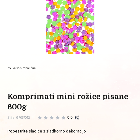
*Slike so simbolične.
komprimati mini rožice pisane
600g
0.0
(0)
Šifra: GR067042
Popestrite sladice s sladkorno dekoracijo