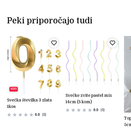
Peki priporočajo tudi
NOVO
svečke zvite pastel mix
svečka številka 3 zlata
14cm (8 kom)
1kos
0.0
(0)
0.0
(0)
topper pleksi zlati križ -
5cm