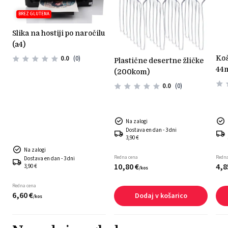
BREZ GLUTENA
slika na hostiji po naročilu
(a4)
košarice iz testa svetle
0.0
(0)
plastične desertne žličke
44
(200kom)
0.0
(0)
Na zalogi
Dostava en dan - 3 dni
3,90 €
Na zalogi
Redna cena
Redna
Dostava en dan - 3 dni
10,
80
€
4,
8
3,90 €
/
kos
Redna cena
6,
60
€
Dodaj v košarico
/
kos