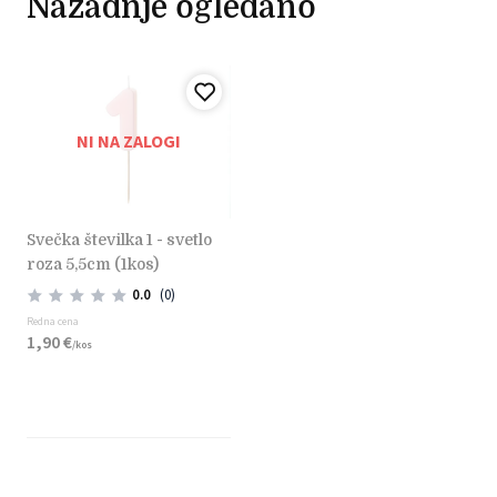
Nazadnje ogledano
NI NA ZALOGI
svečka številka 1 - svetlo
roza 5,5cm (1kos)
0.0
(0)
Redna cena
1,
90
€
/
kos