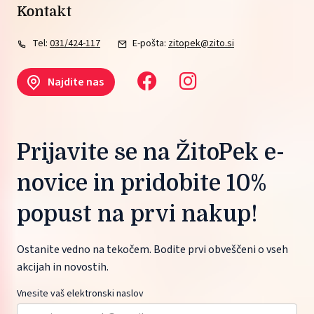
Kontakt
Tel:
031/424-117
E-pošta:
zitopek@zito.si
Najdite nas
Prijavite se na ŽitoPek e-
novice in pridobite 10%
popust na prvi nakup!
Ostanite vedno na tekočem. Bodite prvi obveščeni o vseh
akcijah in novostih.
Vnesite vaš elektronski naslov