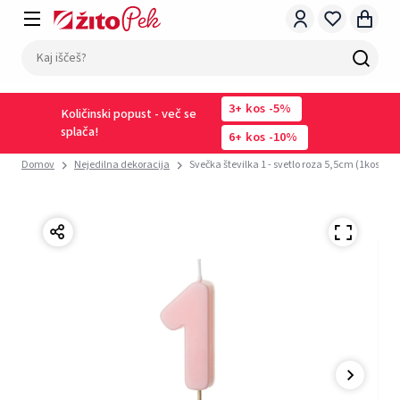
3
kos
-5%
Količinski popust - več se
splača!
6
kos
-10%
Domov
Nejedilna dekoracija
Svečka številka 1 - svetlo roza 5,5cm (1kos)