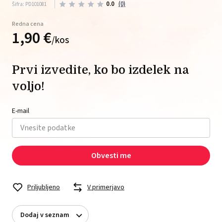
0.0
(0)
Šifra: PD101081
Redna cena
1,
90
€
/
kos
Prvi izvedite, ko bo izdelek na
voljo!
E-mail
Obvesti me
Priljubljeno
V primerjavo
Dodaj v seznam