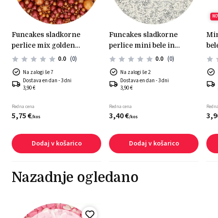
NO
funcakes sladkorne
funcakes sladkorne
mini hrustljave penice
perlice mix golden
perlice mini bele in
bel
passion 80g
srebrne 80g
0.0
(0)
0.0
(0)
Na zalogi še 7
Na zalogi še 2
Dostava en dan - 3 dni
Dostava en dan - 3 dni
3,90 €
3,90 €
Redna cena
Redna cena
Redna
5,
75
€
3,
40
€
3,
9
/
kos
/
kos
Dodaj v košarico
Dodaj v košarico
Nazadnje ogledano