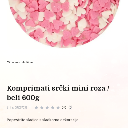
*Slike so simbolične.
komprimati srčki mini roza /
beli 600g
0.0
(0)
Šifra: GR067039
Popestrite sladice s sladkorno dekoracijo