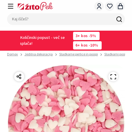
3
kos
-5%
Količinski popust - več se
splača!
6
kos
-10%
Domov
Jedilna dekoracija
Sladkorne perlice in posipi
Sladkorni posip