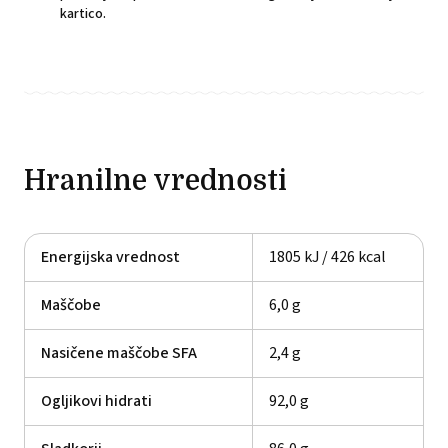
kartico.
Hranilne vrednosti
Energijska vrednost
1805 kJ / 426 kcal
Maščobe
6,0 g
Nasičene maščobe SFA
2,4 g
Ogljikovi hidrati
92,0 g