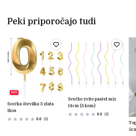
Peki priporočajo tudi
NOVO
svečke zvite pastel mix
svečka številka 3 zlata
14cm (8 kom)
1kos
0.0
(0)
0.0
(0)
topper pleksi zlati križ -
5cm