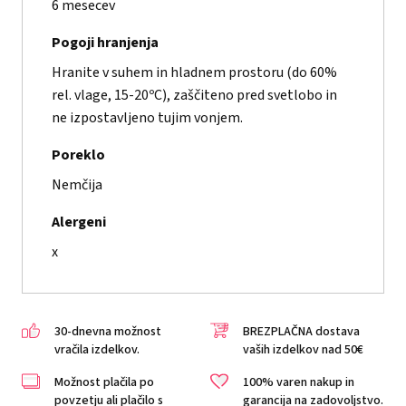
6 mesecev
Pogoji hranjenja
Hranite v suhem in hladnem prostoru (do 60%
rel. vlage, 15-20ºC), zaščiteno pred svetlobo in
ne izpostavljeno tujim vonjem.
Poreklo
Nemčija
Alergeni
x
30-dnevna možnost
BREZPLAČNA dostava
vračila izdelkov.
vaših izdelkov nad 50€
Možnost plačila po
100% varen nakup in
povzetju ali plačilo s
garancija na zadovoljstvo.