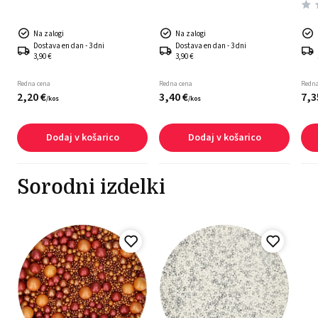
Na zalogi
Na zalogi
Dostava en dan - 3 dni
Dostava en dan - 3 dni
3,90 €
3,90 €
Redna cena
Redna cena
Redna
2,
20
€
3,
40
€
7,
3
/
kos
/
kos
Dodaj v košarico
Dodaj v košarico
Sorodni izdelki