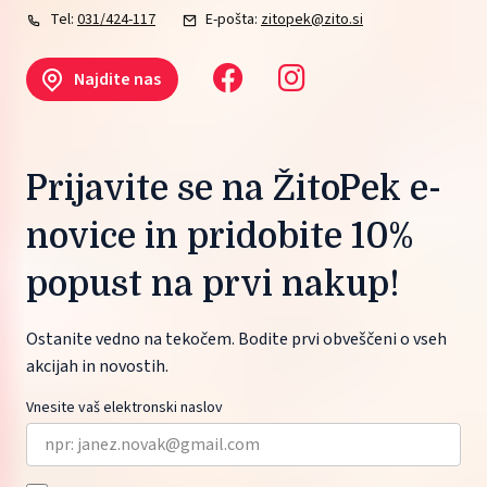
Tel:
031/424-117
E-pošta:
zitopek@zito.si
Najdite nas
Prijavite se na ŽitoPek e-
novice in pridobite 10%
popust na prvi nakup!
Ostanite vedno na tekočem. Bodite prvi obveščeni o vseh
akcijah in novostih.
Vnesite vaš elektronski naslov