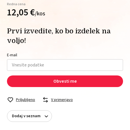
Redna cena
12,
05
€
/
kos
Prvi izvedite, ko bo izdelek na
voljo!
E-mail
Obvesti me
Priljubljeno
V primerjavo
Dodaj v seznam