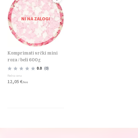
NI NA ZALOGI
komprimati srčki mini
roza / beli 600g
0.0
(0)
Redna cena
12,
05
€
/
kos