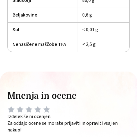
Sladkorji
86,0 g
Beljakovine
0,6 g
Sol
< 0,01 g
Nenasičene maščobe TFA
< 2,5 g
Mnenja in ocene
Izdelek še ni ocenjen.
Za oddajo ocene se morate prijaviti in opraviti vsaj en
nakup!