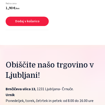
Redna cena
1,
90
€
/
kos
Dodaj v košarico
Obiščite našo trgovino v 
Ljubljani!
Brnčičeva ulica 13
, 1231 Ljubljana- Črnuče.
Urnik
Ponedeljek, torek, četrtek in petek: od 8.00 do 16.00 ure