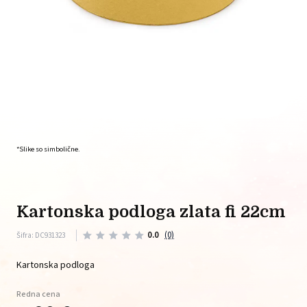
*Slike so simbolične.
kartonska podloga zlata fi 22cm
0.0
(0)
Šifra: DC931323
Kartonska podloga
Redna cena