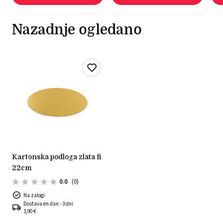
Nazadnje ogledano
kartonska podloga zlata fi
22cm
0.0
(0)
Na zalogi
Dostava en dan - 3 dni
3,90 €