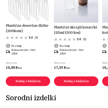
plastične desertne žličke
plastični okrogli kozarčki
plastični kozarčki
(200kom)
120ml (100 kos)
koš
0.0
(0)
0.0
(0)
Na zalogi
Na zalogi
Dostava en dan - 3 dni
Dostava en dan - 3 dni
3,90 €
3,90 €
Redna cena
Redna cena
Redna
10,
80
€
17,
55
€
16,
/
kos
/
kos
Dodaj v košarico
Dodaj v košarico
Sorodni izdelki