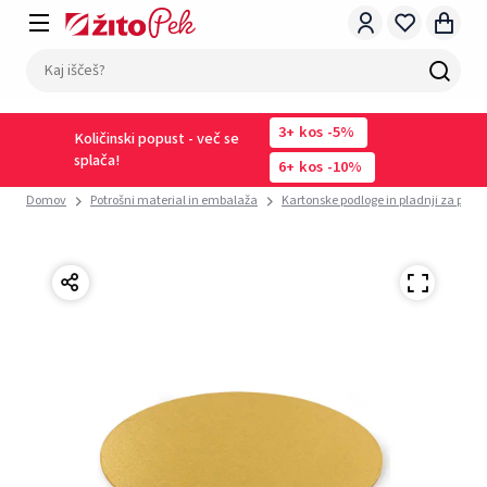
3
kos
-5%
Količinski popust - več se
splača!
6
kos
-10%
Domov
Potrošni material in embalaža
Kartonske podloge in pladnji za peciv