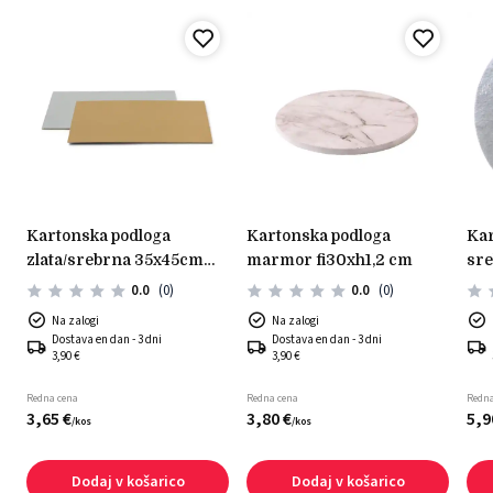
kartonska podloga
kartonska podloga
kartonska podloga
zlata/srebrna 35x45cm
marmor fi30xh1,2 cm
sre
0,15cm
ko
0.0
(0)
0.0
(0)
Na zalogi
Na zalogi
Dostava en dan - 3 dni
Dostava en dan - 3 dni
3,90 €
3,90 €
Redna cena
Redna cena
Redna
3,
65
€
3,
80
€
5,
9
/
kos
/
kos
Dodaj v košarico
Dodaj v košarico