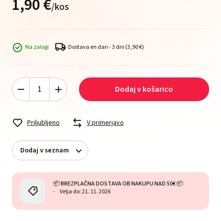
1,
90
€
/
kos
Na zalogi
Dostava en dan - 3 dni
(3,90 €)
Dodaj v košarico
Priljubljeno
V primerjavo
Dodaj v seznam
📦 BREZPLAČNA DOSTAVA OB NAKUPU NAD 50€ 📦
Velja do: 21. 11. 2026