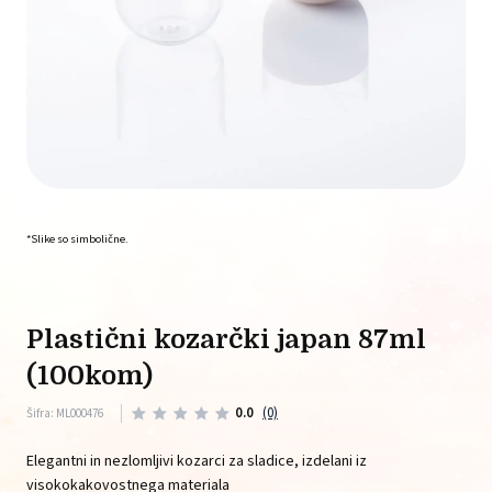
*Slike so simbolične.
plastični kozarčki japan 87ml
(100kom)
0.0
(0)
Šifra: ML000476
Elegantni in nezlomljivi kozarci za sladice, izdelani iz
visokokakovostnega materiala