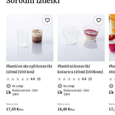
Sorodni izdelki
plastični kozarčki
plastični okrogli kozarčki
plastični kozarčki
šti
120ml (100 kos)
košarica 120ml (100kom)
0.0
(0)
0.0
(0)
Na zalogi
Na zalogi
Dostava en dan - 3 dni
Dostava en dan - 3 dni
3,90 €
3,90 €
Redna cena
Redna cena
Redna
17,
55
€
16,
65
€
17,
/
kos
/
kos