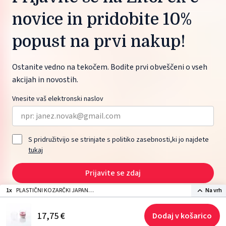
novice in pridobite 10%
popust na prvi nakup!
Ostanite vedno na tekočem. Bodite prvi obveščeni o vseh
akcijah in novostih.
Vnesite vaš elektronski naslov
S pridružitvijo se strinjate s politiko zasebnosti,ki jo najdete
tukaj
Prijavite se zdaj
1x
PLASTIČNI KOZARČKI JAPAN
Na vrh
87ml (100kom)
2026 © ŽITO maloprodaja d.o.o., Moskovska ulica 1, 1000 Ljubljana, Slovenia.
17,
75
€
Dodaj v košarico
Izdelava spletne strani: Sitexo.com