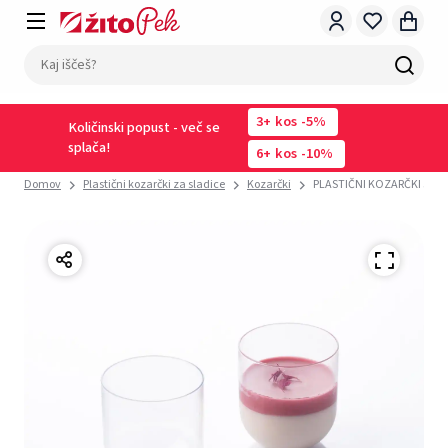
3
kos
-5%
Količinski popust - več se
splača!
6
kos
-10%
Domov
Plastični kozarčki za sladice
Kozarčki
PLASTIČNI KOZARČKI JAPA