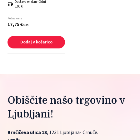
Dostava en dan - 3 dni
3,90 €
Redna cena
17,
75
€
/
kos
Dodaj v košarico
Obiščite našo trgovino v 
Ljubljani!
Brnčičeva ulica 13
, 1231 Ljubljana- Črnuče.