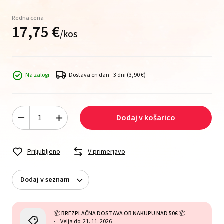
Redna cena
17,
75
€
/
kos
Na zalogi
Dostava en dan - 3 dni
(3,90 €)
Dodaj v košarico
Priljubljeno
V primerjavo
Dodaj v seznam
📦 BREZPLAČNA DOSTAVA OB NAKUPU NAD 50€ 📦
Velja do: 21. 11. 2026