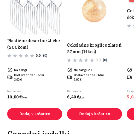
crispy kroglice mlečna
čok
plastične desertne žličke
čokoladne kroglice zlate fi
(200kom)
27mm (14kos)
0.0
(0)
0.0
(0)
Na zalogi
Na zalogi še 1
Dostava en dan - 3 dni
Dostava en dan - 3 dni
3,90 €
3,90 €
Redna cena
Redna cena
Akcij
10,
80
€
6,
40
€
5,
0
/
kos
/
kos
Dodaj v košarico
Dodaj v košarico