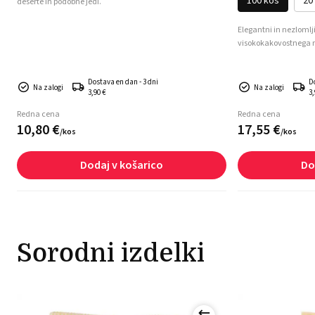
100 kos
20
deserte in podobne jedi.
Elegantni in nezlomlji
visokokakovostnega 
Dostava en dan - 3 dni
D
Na zalogi
Na zalogi
3,90 €
3,
Redna cena
Redna cena
10,
80
€
17,
55
€
/
kos
/
kos
Dodaj v košarico
Do
Sorodni izdelki