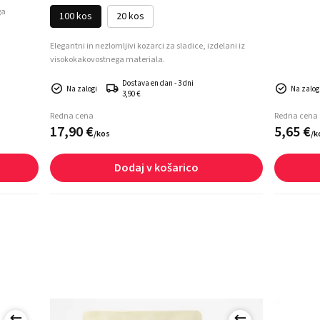
ga
100 kos
20 kos
Elegantni in nezlomljivi kozarci za sladice, izdelani iz
visokokakovostnega materiala.
Dostava en dan - 3 dni
Na zalogi
Na zalogi
3,90 €
Redna cena
Redna cena
17,
90
€
5,
65
€
/
kos
/
k
Dodaj v košarico