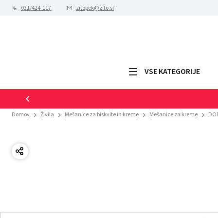
031/424-117
zitopek@zito.si
VSE KATEGORIJE
Domov
Živila
Mešanice za biskvite in kreme
Mešanice za kreme
DOD