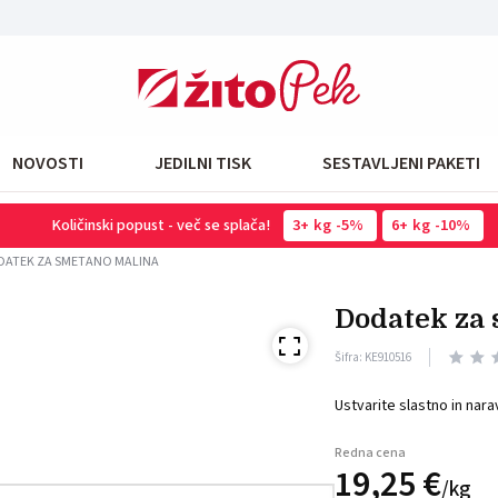
NOVOSTI
JEDILNI TISK
SESTAVLJENI PAKETI
Količinski popust - več se splača!
3
kg
-5%
6
kg
-10%
ATEK ZA SMETANO MALINA
dodatek z
Šifra: KE910516
Ustvarite slastno in na
Redna cena
19,
25
€
/
kg