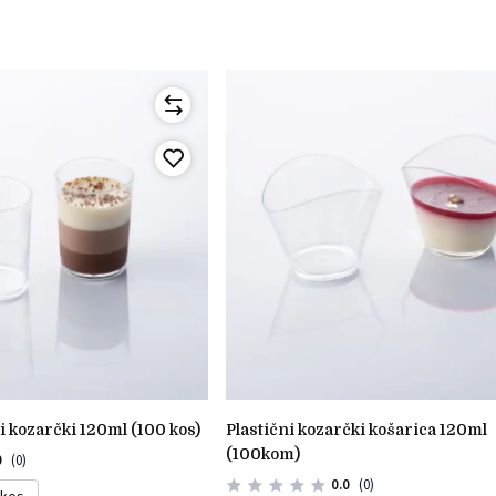
li kozarčki 120ml (100 kos)
plastični kozarčki košarica 120ml
(100kom)
0
(0)
0.0
(0)