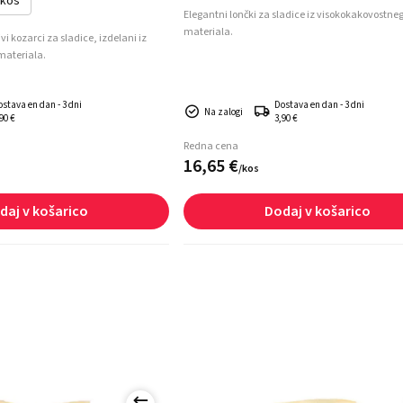
 kos
Elegantni lončki za sladice iz visokokakovostne
materiala.
vi kozarci za sladice, izdelani iz
materiala.
ostava en dan - 3 dni
Dostava en dan - 3 dni
Na zalogi
90 €
3,90 €
Redna cena
16,
65
€
/
kos
daj v košarico
Dodaj v košarico