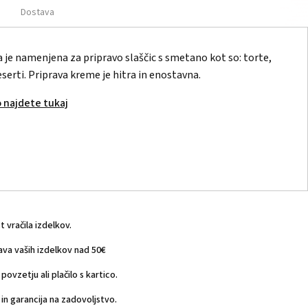
Dostava
je namenjena za pripravo slaščic s smetano kot so: torte,
eserti. Priprava kreme je hitra in enostavna.
 najdete tukaj
vračila izdelkov.
a vaših izdelkov nad 50€
povzetju ali plačilo s kartico.
n garancija na zadovoljstvo.