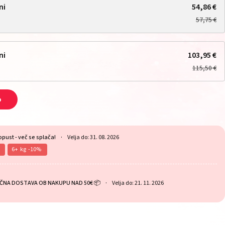
ni
54,86 €
57,75 €
ni
103,95 €
115,50 €
o
opust - več se splača!
Velja do: 31. 08. 2026
6
kg
-10%
ČNA DOSTAVA OB NAKUPU NAD 50€ 📦
Velja do: 21. 11. 2026