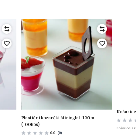
košaric
plastični kozarčki štirioglati 120ml
(100kos)
Košarice iz 
0.0
(0)