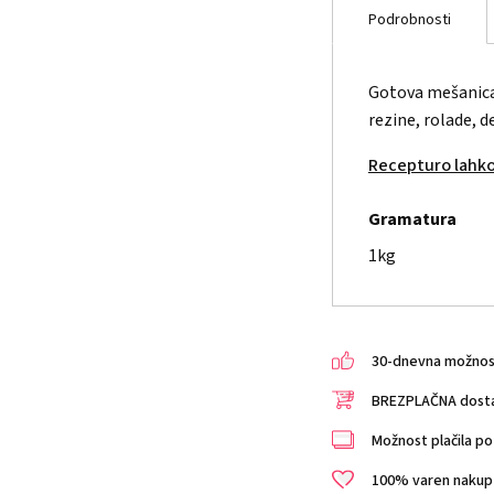
Podrobnosti
Gotova mešanica 
rezine, rolade, d
Recepturo lahko
Gramatura
1kg
30-dnevna možnost 
BREZPLAČNA dostav
Možnost plačila po 
100% varen nakup i