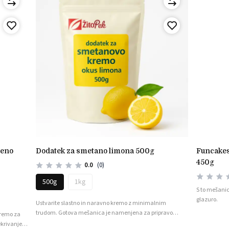
dodatek za smetano limona 500g
funcakes gotova mešanica za royal icing
450g
0.0
(0)
500g
1kg
S to mešanic
glazuro.
Ustvarite slastno in naravno kremo z minimalnim
trudom. Gotova mešanica je namenjena za pripravo
kremo za
slaščic s smetano kot so: torte, rezine, rolade, deserti.
ekrivanje