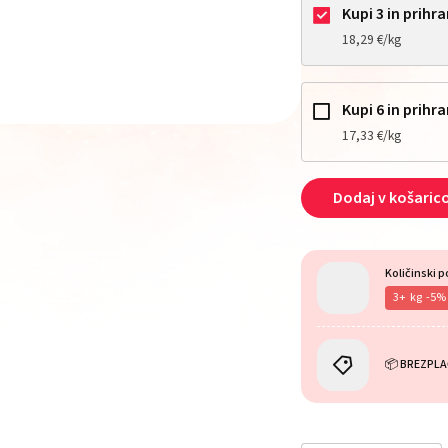
Kupi 3 in prihra
18,29 €/kg
Kupi 6 in prihra
17,33 €/kg
Dodaj v košaric
Količinski p
3
kg
-5%
📦 BREZPLA