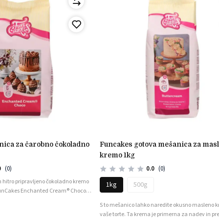
funcakes gotova mešanica za masleno
kremo 1kg
0
(0)
0.0
(0)
in hitro pripravljeno čokoladno kremo
1kg
500g
 FunCakes Enchanted Cream® Choco je
šanica ustvari izjemno rahlo, a
S to mešanico lahko naredite okusno masleno 
 idealna za polnjenje, premazovanje
vaše torte. Ta krema je primerna za nadev in pr
lačkov.