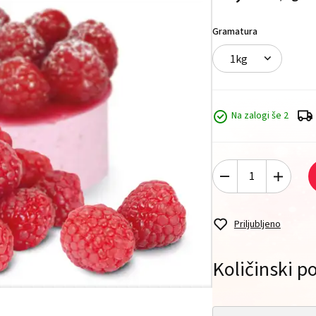
Gramatura
1kg
Na zalogi še 2
Priljubljeno
Količinski po