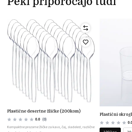
Peki priporočajo tudi
plastične desertne žličke (200kom)
plastični okrog
0.0
(0)
0.
Kompaktne prozorne žličke za kavo, čaj, sladoled, različne