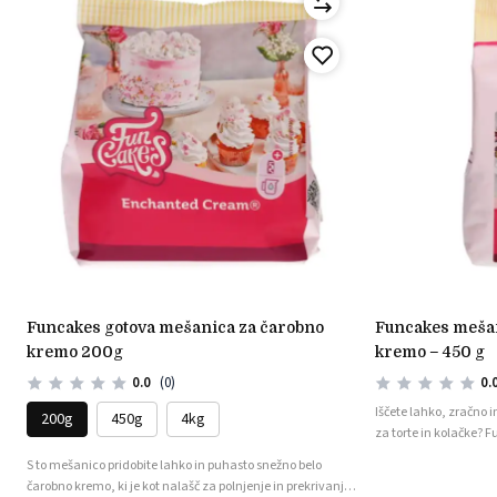
funcakes gotova mešanica za čarobno
funcakes mešanica za čarobno čokoladno
kremo 200g
kremo – 450 g
0.0
(0)
0.
Iščete lahko, zračno 
200g
450g
4kg
za torte in kolačke?
popolna izbira! Ta me
S to mešanico pridobite lahko in puhasto snežno belo
stabilno kremo, ki je
čarobno kremo, ki je kot nalašč za polnjenje in prekrivanje
tort ali dekoracijo ko