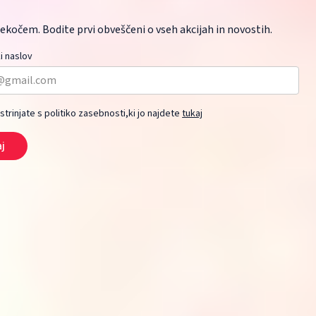
ekočem. Bodite prvi obveščeni o vseh akcijah in novostih.
i naslov
 strinjate s politiko zasebnosti,ki jo najdete
tukaj
aj
1x
Ff stracciatella dodatek za
500g
smetano