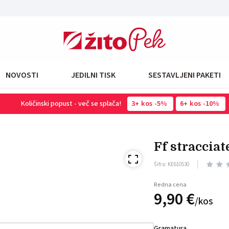
NOVOSTI
JEDILNI TISK
SESTAVLJENI PAKETI
Količinski popust - več se splača!
3
kos
-5%
6
kos
-10%
ff stracci
Šifra: KE610530
Redna cena
9,
90
€
/
kos
Gramatura