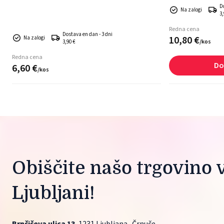
D
Na zalogi
3,
Redna cena
Dostava en dan - 3 dni
10,
80
€
Na zalogi
/
kos
3,90 €
Redna cena
Do
6,
60
€
/
kos
Obiščite našo trgovino v
Ljubljani!
Brnčičeva ulica 13
, 1231 Ljubljana- Črnuče.