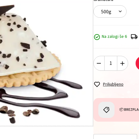
500g
Na zalogi še 6
Priljubljeno
📦 BREZPLA