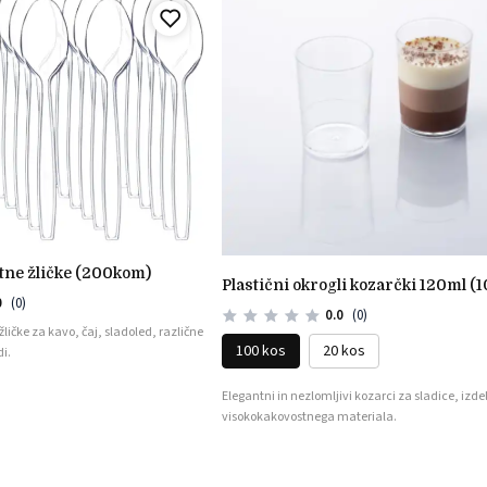
rtne žličke (200kom)
plastični okrogli kozarčki 120ml (1
0
(0)
0.0
(0)
ičke za kavo, čaj, sladoled, različne
100 kos
20 kos
i.
Elegantni in nezlomljivi kozarci za sladice, izdel
visokokakovostnega materiala.