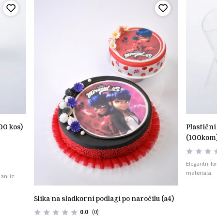
00 kos)
plastični kozarčki košarica 120ml
(100kom
Elegantni lo
materiala.
ani iz
slika na sladkorni podlagi po naročilu (a4)
0.0
(0)