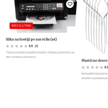
BREZ GLUTENA
slika na hostiji po naročilu (a4)
0.0
(0)
Tisk po naročilu na jedilno hostijo. Hostija je primerna za
stik s smetano ali kremo.
plastične dese
0.
Kompaktne prozorne žl
deserte in podobne jed