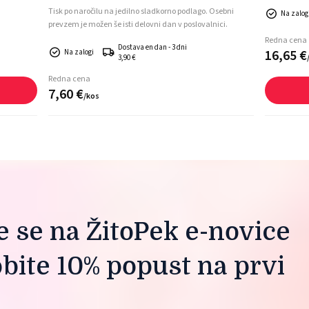
Tisk po naročilu na jedilno sladkorno podlago. Osebni
Na zalog
prevzem je možen še isti delovni dan v poslovalnici.
Redna cena
Dostava en dan - 3 dni
16,
65
€
Na zalogi
3,90 €
Redna cena
7,
60
€
/
kos
te se na ŽitoPek e-novice
obite 10% popust na prvi