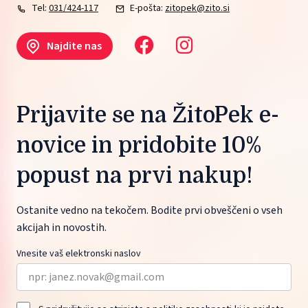
Tel:
031/424-117
E-pošta:
zitopek@zito.si
Najdite nas
Prijavite se na ŽitoPek e-
novice in pridobite 10%
popust na prvi nakup!
Ostanite vedno na tekočem. Bodite prvi obveščeni o vseh
akcijah in novostih.
Vnesite vaš elektronski naslov