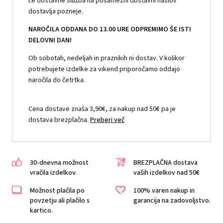
če dostavne služba na posamezni dostavni naslov
dostavlja pozneje.
NAROČILA ODDANA DO 13.00 URE ODPREMIMO ŠE ISTI
DELOVNI DAN!
Ob sobotah, nedeljah in praznikih ni dostav. V kolikor
potrebujete izdelke za vikend priporočamo oddajo
naročila do četrtka.
Cena dostave znaša 3,90€, za nakup nad 50€ pa je
dostava brezplačna.
Preberi več
30-dnevna možnost
BREZPLAČNA dostava
vračila izdelkov.
vaših izdelkov nad 50€
Možnost plačila po
100% varen nakup in
povzetju ali plačilo s
garancija na zadovoljstvo.
kartico.