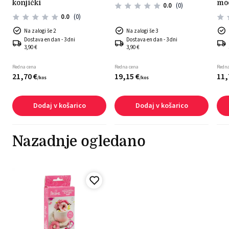
konjički
mod
0.0
(0)
0.0
(0)
Na zalogi še 2
Na zalogi še 3
Dostava en dan - 3 dni
Dostava en dan - 3 dni
3,90 €
3,90 €
Redna cena
Redna cena
Redna
21,
70
€
19,
15
€
11,
/
kos
/
kos
Dodaj v košarico
Dodaj v košarico
Nazadnje ogledano