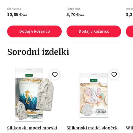
Redna cena
Redna cena
Redna
10,
85
€
5,
70
€
3,
3
/
kos
/
kos
Dodaj v košarico
Dodaj v košarico
Sorodni izdelki
silikonski model morski
silikonski model slonček
wilton komplet orodja za