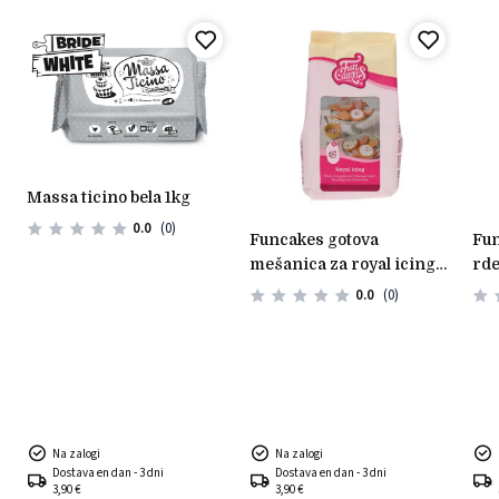
massa ticino bela 1kg
0.0
(0)
funcakes gotova
funcakes sladkorna masa
mešanica za royal icing
rde
450g
0.0
(0)
Na zalogi
Na zalogi
Dostava en dan - 3 dni
Dostava en dan - 3 dni
3,90 €
3,90 €