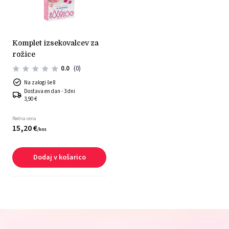
komplet izsekovalcev za
rožice
0.0
(0)
Na zalogi še 8
Dostava en dan - 3 dni
3,90 €
Redna cena
15,
20
€
/
kos
Dodaj v košarico