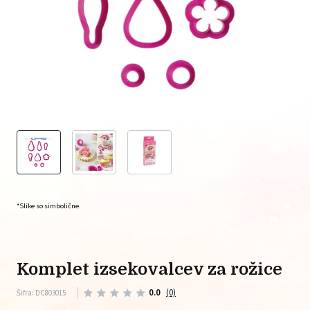
*Slike so simbolične.
komplet izsekovalcev za rožice
0.0
(0)
Šifra: DC803015