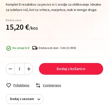
Komplet 8 rezalnikov za pecivo in 1 orodje za oblikovanje. Idealno
za izdelavo rož, kot so vrtnice, marjetice, mak in mnoge druge.
Redna cena
15,
20
€
/
kos
Na zalogi še 8
Dostava en dan - 3 dni
(3,90 €)
Dodaj v košarico
Priljubljeno
V primerjavo
Dodaj v seznam