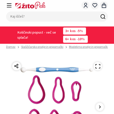
3
kos
-5%
Količinski popust - več se
splača!
6
kos
-10%
Domov
Slaščičarsko orodje in pripomočki
Modelirno orodje in pripomočki