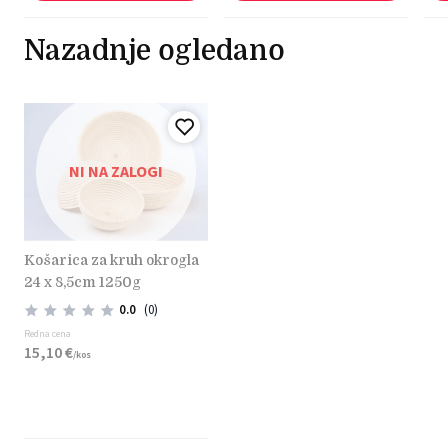
Nazadnje ogledano
NI NA ZALOGI
košarica za kruh okrogla
24 x 8,5cm 1250g
0.0
(0)
Redna cena
15,
10
€
/
kos