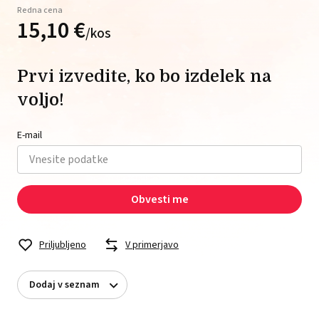
Redna cena
15,
10
€
/
kos
Prvi izvedite, ko bo izdelek na
voljo!
E-mail
Obvesti me
Priljubljeno
V primerjavo
Dodaj v seznam