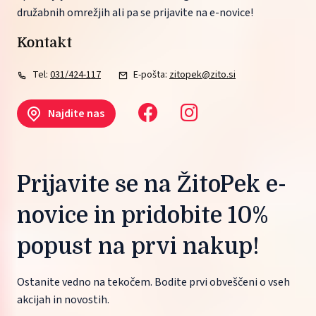
družabnih omrežjih ali pa se prijavite na e-novice!
Kontakt
Tel:
031/424-117
E-pošta:
zitopek@zito.si
Najdite nas
Prijavite se na ŽitoPek e-
novice in pridobite 10%
popust na prvi nakup!
Ostanite vedno na tekočem. Bodite prvi obveščeni o vseh
akcijah in novostih.