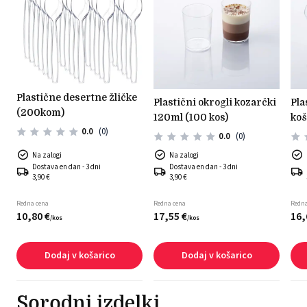
plastične desertne žličke
plastični okrogli kozarčki
plastični kozarčki
(200kom)
120ml (100 kos)
koš
0.0
(0)
0.0
(0)
Na zalogi
Na zalogi
Dostava en dan - 3 dni
Dostava en dan - 3 dni
3,90 €
3,90 €
Redna cena
Redna cena
Redna
10,
80
€
17,
55
€
16,
/
kos
/
kos
Dodaj v košarico
Dodaj v košarico
Sorodni izdelki