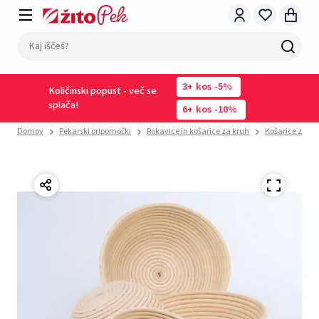
3
kos
-5%
Količinski popust - več se
splača!
6
kos
-10%
Domov
Pekarski pripomočki
Rokavice in košarice za kruh
Košarice za kr