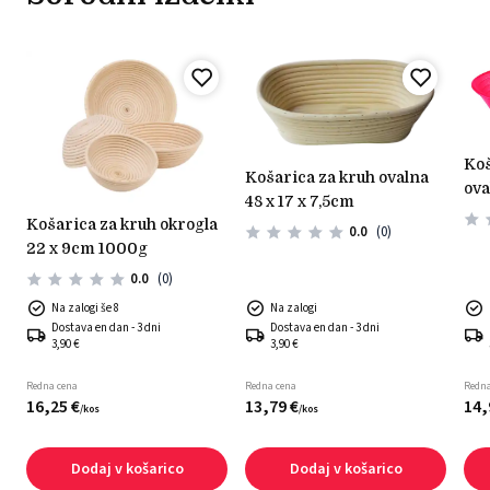
košarica za vzhajanje
košarica za kruh ovalna
ova
48 x 17 x 7,5cm
košarica za kruh okrogla
0.0
(0)
22 x 9cm 1000g
0.0
(0)
Na zalogi še 8
Na zalogi
Dostava en dan - 3 dni
Dostava en dan - 3 dni
3,90 €
3,90 €
Redna cena
Redna cena
Redna
16,
25
€
13,
79
€
14,
/
kos
/
kos
Dodaj v košarico
Dodaj v košarico