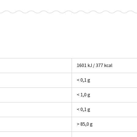
1601 kJ / 377 kcal
< 0,1 g
< 1,0 g
< 0,1 g
> 85,0 g