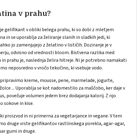
latina v prahu?
je gelifikant v obliki belega prahu, ki so dobi z mletjem
 in se uporablja za želiranje slanih in sladkih jedi, ki
ahko jo zamenjujejo z želatino v lističih. Doziranje je v
rju, odvisno od vrednosti bloom. Bistvena razlika med
ih in prahu je, naslednja želira hitreje. Ni je potrebno namakati
mo neposredno v vročo tekočino, ki vsebuje vodo.
o pripravimo kreme, mousse, pene, marmelade, jogurte,
žolce ... Uporablja se kot nadomestilo za maščobo, ker daje v
kus, povečuje volumen jedem brez dodajanja kalorij. Z njo
o sokove in kise.
ski proizvod in ni primerna za vegetarjance in vegane. V tem
o druge vrste gelifikantov rastlinskega porekla, agar-agar,
uar gumi in druge.