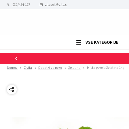
031/424-117
zitopek@zito.si
VSE KATEGORIJE
Domov
Živila
Dodatki za peko
Želatina
Mleta goveja želatina 1kg