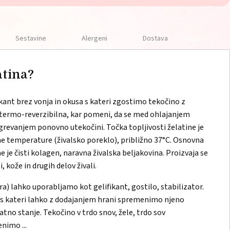
Sestavine
Alergeni
Dostava
atina?
ikant brez vonja in okusa s kateri zgostimo tekočino z
termo-reverzibilna, kar pomeni, da se med ohlajanjem
egrevanjem ponovno utekočini. Točka topljivosti želatine je
ne temperature (živalsko poreklo), približno 37°C. Osnovna
e je čisti kolagen, naravna živalska beljakovina. Proizvaja se
, kože in drugih delov živali.
ra) lahko uporabljamo kot gelifikant, gostilo, stabilizator.
 s kateri lahko z dodajanjem hrani spremenimo njeno
tno stanje. Tekočino v trdo snov, žele, trdo sov
nimo ...