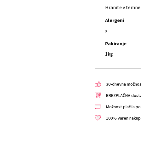
Hranite v temne
Alergeni
x
Pakiranje
1kg
30-dnevna možnost 
BREZPLAČNA dostav
Možnost plačila po 
100% varen nakup i