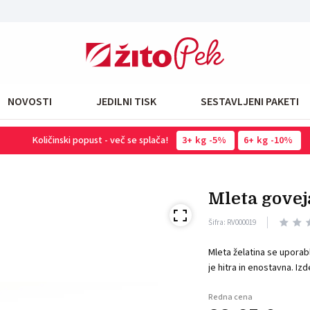
NOVOSTI
JEDILNI TISK
SESTAVLJENI PAKETI
Količinski popust - več se splača!
3
kg
-5%
6
kg
-10%
mleta gove
Šifra: RV000019
Mleta želatina se uporablj
je hitra in enostavna. Iz
Redna cena