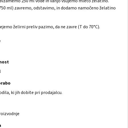
odvzamemo 250 ml vode in vanjo vsujemo mleto želatino.
 (750 ml) zavremo, odstavimo, in dodamo namočeno želatino
jemo želirni preliv pazimo, da ne zavre (T do 70°C).
e
dnost
l
orabo
ila, ki jih dobite pri prodajalcu.
proizvodnje
a