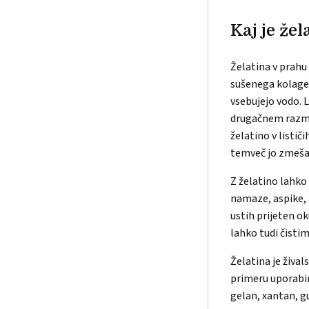
Kaj je že
Želatina v prahu 
sušenega kolagena
vsebujejo vodo. L
drugačnem razme
želatino v listič
temveč jo zmeša
Z želatino lahk
namaze, aspike, 
ustih prijeten o
lahko tudi čistim
Želatina je žival
primeru uporabim
gelan, xantan, g