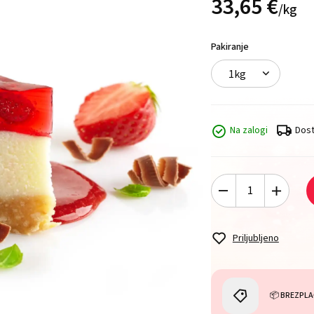
33,
65
€
/
kg
Pakiranje
1kg
Na zalogi
Dost
Priljubljeno
📦 BREZPLA