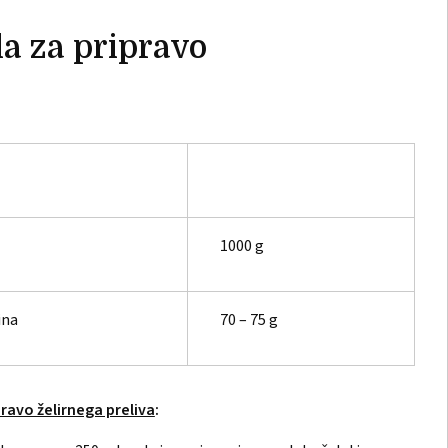
a za pripravo
1000 g
ina
70 – 75 g
ravo želirnega preliva
: