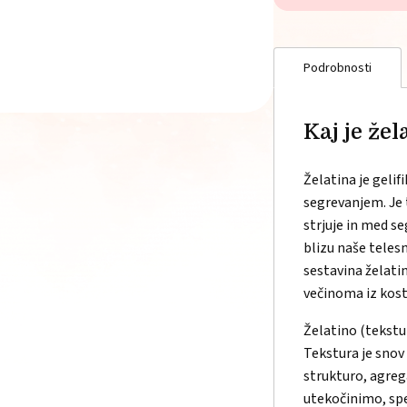
Podrobnosti
Kaj je žel
Želatina je gelif
segrevanjem. Je 
strjuje in med s
blizu naše teles
sestavina želatin
večinoma iz kosti
Želatino (tekstu
Tekstura je snov
strukturo, agrega
utekočinimo, spe