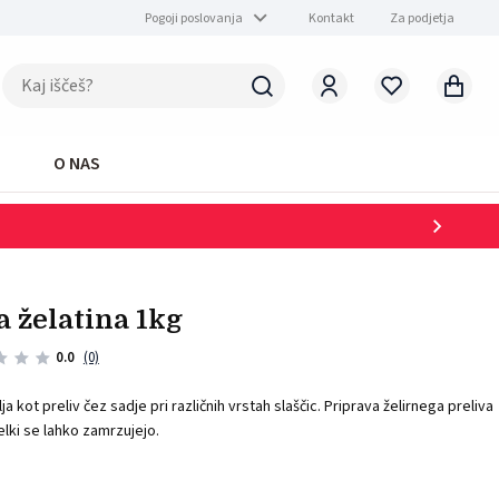
Pogoji poslovanja
Kontakt
Za podjetja
O NAS
ja želatina 1kg
0.0
(0)
a kot preliv čez sadje pri različnih vrstah slaščic. Priprava želirnega preliva
delki se lahko zamrzujejo.