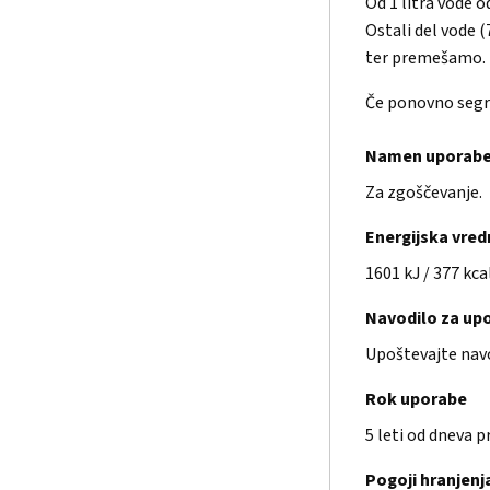
Od 1 litra vode 
Ostali del vode
ter premešamo.
Če ponovno segre
Namen uporab
Za zgoščevanje.
Energijska vre
1601 kJ / 377 kca
Navodilo za up
Upoštevajte navod
Rok uporabe
5 leti od dneva 
Pogoji hranjenj