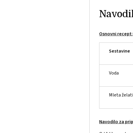
Navodil
Osnovni recept:
Sestavine
Voda
Mleta želat
Navodilo za prip