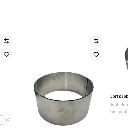
tortni 
Tortni obroč
+7