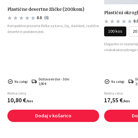
plastične desertne žličke (200kom)
plastični okrog
0.0
(0)
0.
Kompaktne prozorne žličke za kavo, čaj, sladoled, različne
100 kos
20
deserte in podobne jedi.
Elegantni in nezlomlji
visokokakovostnega 
Dostava en dan - 3 dni
D
Na zalogi
Na zalogi
3,90 €
3,
Redna cena
Redna cena
10,
80
€
17,
55
€
/
kos
/
kos
Dodaj v košarico
Do