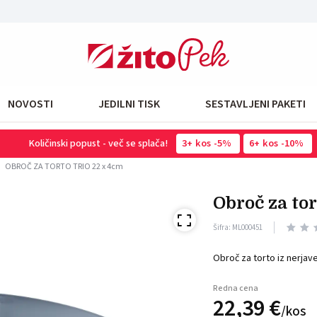
NOVOSTI
JEDILNI TISK
SESTAVLJENI PAKETI
Količinski popust - več se splača!
3
kos
-5%
6
kos
-10%
OBROČ ZA TORTO TRIO 22 x 4cm
obroč za to
Šifra: ML000451
Obroč za torto iz nerjav
Redna cena
22,
39
€
/
kos