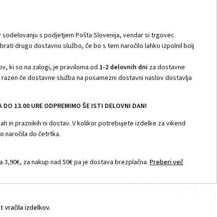
 sodelovanju s podjetjem Pošta Slovenija, vendar si trgovec
zbrati drugo dostavno službo, če bo s tem naročilo lahko izpolnil bolj
v, ki so na zalogi, je praviloma od
1-2 delovnih dni
za dostavne
i, razen če dostavne služba na posamezni dostavni naslov dostavlja
DO 13.00 URE ODPREMIMO ŠE ISTI DELOVNI DAN!
h in praznikih ni dostav. V kolikor potrebujete izdelke za vikend
 naročila do četrtka.
 3,90€, za nakup nad 50€ pa je dostava brezplačna.
Preberi več
vračila izdelkov.