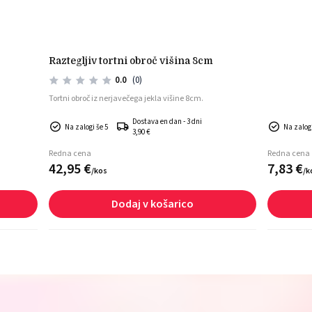
raztegljiv tortni obroč višina 8cm
0.0
(0)
Tortni obroč iz nerjavečega jekla višine 8cm.
Dostava en dan - 3 dni
Na zalogi še 5
Na zalogi
3,90 €
Redna cena
Redna cena
42,
95
€
7,
83
€
/
kos
/
k
Dodaj v košarico