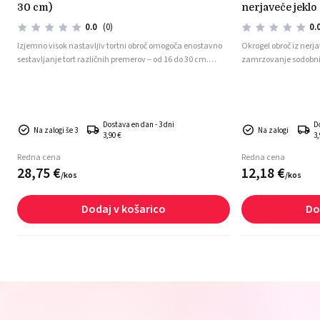
30 cm)
nerjaveče jeklo
0.0
(0)
0.
Izjemno visok nastavljiv tortni obroč omogoča enostavno
Okrogel obroč iz nerja
sestavljanje tort različnih premerov – od 16 do 30 cm.
zamrzovanje sodobnih
Zaradi višine 15 cm je idealen za visoke torte, mousse
sladice ali večnadstropne slaščice. Izdelan je iz
kakovostnega nerjavečega jekla in je primeren za
pomivanje v pomivalnem stroju.
Dostava en dan - 3 dni
D
Na zalogi še 3
Na zalogi
3,90 €
3,
Redna cena
Redna cena
28,
75
€
12,
18
€
/
kos
/
kos
Dodaj v košarico
Do