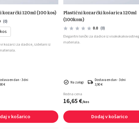
li kozarčki 120ml (100 kos)
plastični kozarčki košarica 120ml
(100kom)
0
(0)
0.0
(0)
 kos
Elegantni lončki za sladice iz visokokakovostne
materiala.
vi kozarci za sladice, izdelani iz
materiala.
ostava en dan - 3 dni
Dostava en dan - 3 dni
Na zalogi
90 €
3,90 €
Redna cena
16,
65
€
/
kos
daj v košarico
Dodaj v košarico