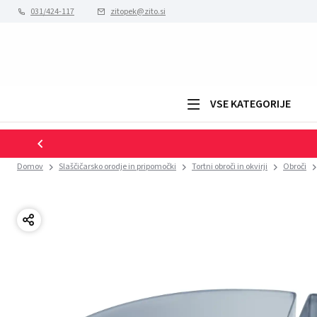
031/424-117
zitopek@zito.si
VSE KATEGORIJE
Domov
Slaščičarsko orodje in pripomočki
Tortni obroči in okvirji
Obroči