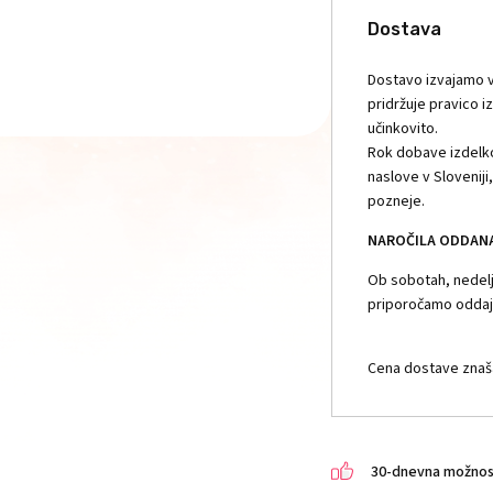
Dostava
Dostavo izvajamo v
pridržuje pravico i
učinkovito.
Rok dobave izdelko
naslove v Slovenij
pozneje.
NAROČILA ODDANA 
Ob sobotah, nedelja
priporočamo oddajo
Cena dostave znaša
30-dnevna možnost 