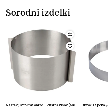
Sorodni izdelki
nastavljiv tortni obroč – ekstra visok (ø16–
obroč za peko φ 24cm višina 7 cm -