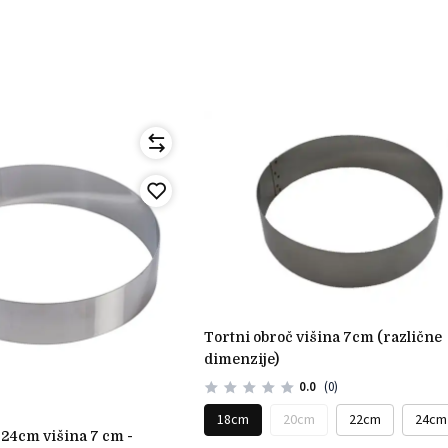
tortni obroč višina 7cm (različne
dimenzije)
0.0
(0)
18cm
20cm
22cm
24cm