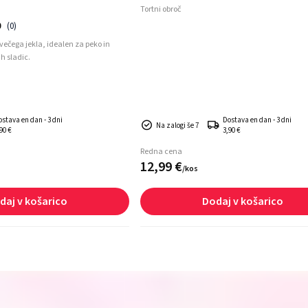
Tortni obroč
0
(0)
večega jekla, idealen za peko in
 sladic.
ostava en dan - 3 dni
Dostava en dan - 3 dni
Na zalogi še 7
90 €
3,90 €
Redna cena
12,
99
€
/
kos
daj v košarico
Dodaj v košarico