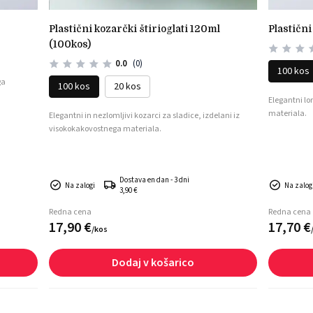
plastični kozarčki štirioglati 120ml
plastič
(100kos)
0.0
(0)
100 kos
ga
100 kos
20 kos
Elegantni lo
materiala.
Elegantni in nezlomljivi kozarci za sladice, izdelani iz
visokokakovostnega materiala.
Dostava en dan - 3 dni
Na zalogi
Na zalog
3,90 €
Redna cena
Redna cena
17,
90
€
17,
70
€
/
kos
Dodaj v košarico