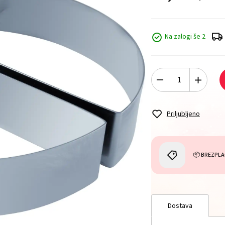
Na zalogi še 2
Priljubljeno
📦 BREZPLA
Dostava