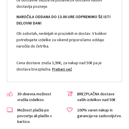
če dostavne služba na posamezni dostavni naslov
dostavlja pozneje.
NAROČILA ODDANA DO 13.00 URE ODPREMIMO ŠE ISTI
DELOVNI DAN!
Ob sobotah, nedeljah in praznikih ni dostav. V kolikor
potrebujete izdelke za vikend priporočamo oddajo
naročila do četrtka.
Cena dostave znaša 3,90€, za nakup nad 50€ pa je
dostava brezplačna.
Preberi več
30-dnevna možnost
BREZPLAČNA dostava
vračila izdelkov.
vaših izdelkov nad 50€
Možnost plačila po
100% varen nakup in
povzetju ali plačilo s
garancija na zadovoljstvo.
kartico.