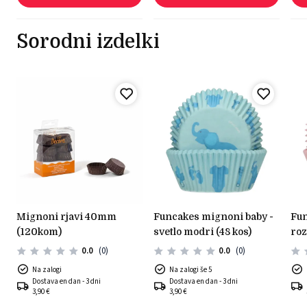
Sorodni izdelki
mignoni rjavi 40mm
funcakes mignoni baby -
funcakes mignoni - baby
(120kom)
svetlo modri (48 kos)
roz
0.0
(0)
0.0
(0)
Na zalogi
Na zalogi še 5
Dostava en dan - 3 dni
Dostava en dan - 3 dni
3,90 €
3,90 €