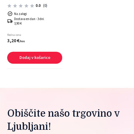
0.0
(0)
Na zalogi
Dostava en dan - 3 dni
3,90 €
Redna cena
3,
20
€
/
kos
Dodaj v košarico
Obiščite našo trgovino v 
Ljubljani!