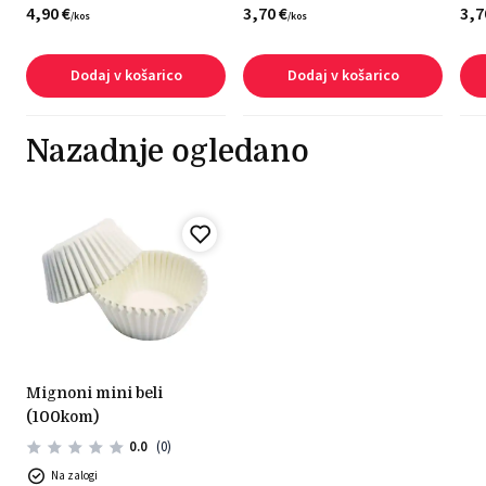
4,
90
€
3,
70
€
3,
7
/
kos
/
kos
Dodaj v košarico
Dodaj v košarico
Nazadnje ogledano
mignoni mini beli
(100kom)
0.0
(0)
Na zalogi