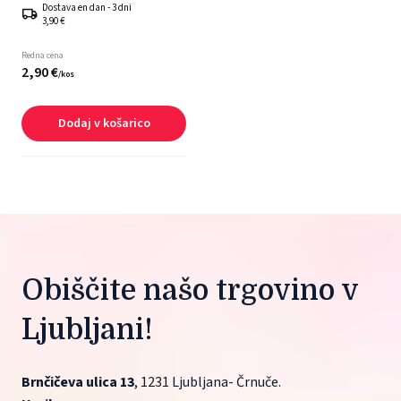
Dostava en dan - 3 dni
3,90 €
Redna cena
2,
90
€
/
kos
Dodaj v košarico
Obiščite našo trgovino v 
Ljubljani!
Brnčičeva ulica 13
, 1231 Ljubljana- Črnuče.