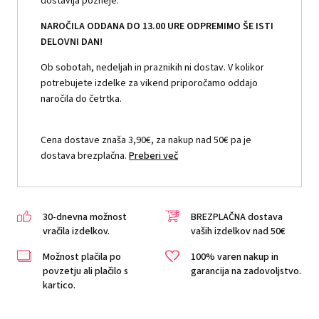
dostavlja pozneje.
NAROČILA ODDANA DO 13.00 URE ODPREMIMO ŠE ISTI
DELOVNI DAN!
Ob sobotah, nedeljah in praznikih ni dostav. V kolikor
potrebujete izdelke za vikend priporočamo oddajo
naročila do četrtka.
Cena dostave znaša 3,90€, za nakup nad 50€ pa je
dostava brezplačna.
Preberi več
30-dnevna možnost
BREZPLAČNA dostava
vračila izdelkov.
vaših izdelkov nad 50€
Možnost plačila po
100% varen nakup in
povzetju ali plačilo s
garancija na zadovoljstvo.
kartico.