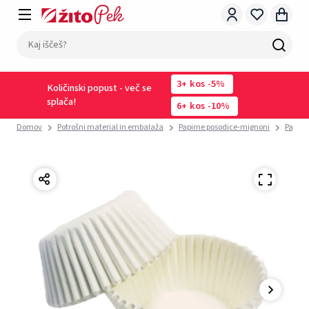
3
kos
-5%
Količinski popust - več se
splača!
6
kos
-10%
Domov
Potrošni material in embalaža
Papirne posodice-mignoni
Papirn