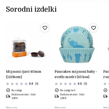
Sorodni izdelki
mignoni rjavi 40mm
funcakes mignoni baby -
funcakes mignoni - baby
(120kom)
svetlo modri (48 kos)
roz
0.0
(0)
0.0
(0)
Na zalogi
Na zalogi še 5
Dostava en dan - 3 dni
Dostava en dan - 3 dni
3,90 €
3,90 €
Redna cena
Redna cena
Redna