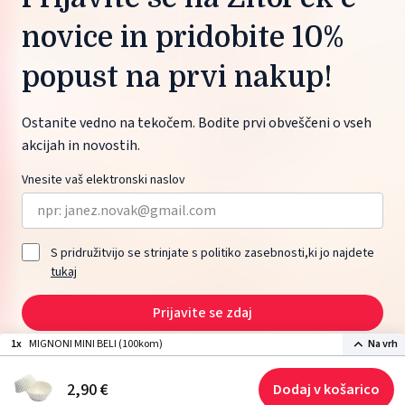
novice in pridobite 10%
popust na prvi nakup!
Ostanite vedno na tekočem. Bodite prvi obveščeni o vseh
akcijah in novostih.
Vnesite vaš elektronski naslov
S pridružitvijo se strinjate s politiko zasebnosti,ki jo najdete
tukaj
Prijavite se zdaj
1x
MIGNONI MINI BELI (100kom)
Na vrh
2026 © ŽITO maloprodaja d.o.o., Moskovska ulica 1, 1000 Ljubljana, Slovenia.
2,
90
€
Dodaj v košarico