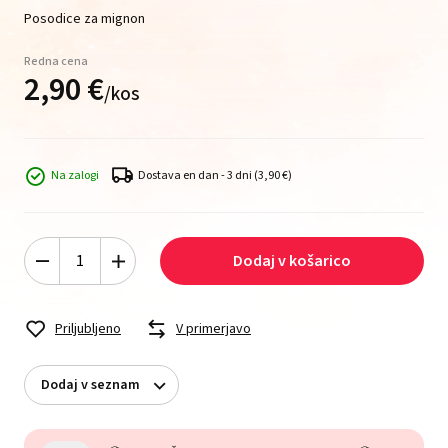
Posodice za mignon
Redna cena
2,
90
€
/
kos
Na zalogi
Dostava en dan - 3 dni
(3,90 €)
Dodaj v košarico
Priljubljeno
V primerjavo
Dodaj v seznam