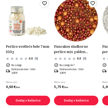
perlice svetleče bele 7mm
funcakes sladkorne
funcakes sladkorne
100g
perlice mix golden
per
passion 80g
sre
0.0
(0)
0.0
(0)
Na zalogi
Na zalogi še 7
Dostava en dan - 3 dni
Dostava en dan - 3 dni
3,90 €
3,90 €
Redna cena
Redna cena
Redna
4,
60
€
5,
75
€
3,
4
/
kos
/
kos
Dodaj v košarico
Dodaj v košarico