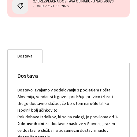
📦 BREZPLAČNA DOSTAVA OB NAKUPU NAD 50€ 📦
Velja do: 21. 11. 2026
Dostava
Dostava
Dostavo izvajamo v sodelovanju s podjetjem Pošta
Slovenija, vendar si trgovec pridržuje pravico izbrati
drugo dostavno službo, če bo s tem naročilo lahko
izpolnil bolj učinkovito.
Rok dobave izdelkov, ki so na zalogi, je praviloma od
1-
2 delovnih dni
za dostavne naslove v Sloveniji, razen
če dostavne služba na posamezni dostavni naslov