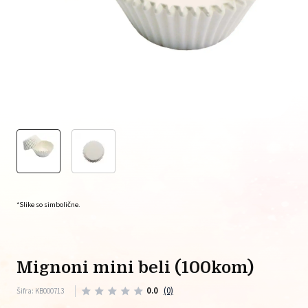
*Slike so simbolične.
mignoni mini beli (100kom)
0.0
(0)
Šifra: KB000713