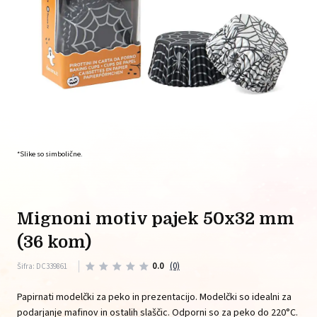
*Slike so simbolične.
mignoni motiv pajek 50x32 mm
(36 kom)
0.0
(0)
Šifra: DC339861
Papirnati modelčki za peko in prezentacijo. Modelčki so idealni za
podarjanje mafinov in ostalih slaščic. Odporni so za peko do 220°C.