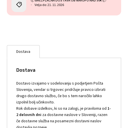
📦 BREZPLAČNA DOSTAVA OB NAKUPU NAD 50€ 📦
Velja do: 21. 11. 2026
Dostava
Dostava
Dostavo izvajamo v sodelovanju s podjetjem Pošta
Slovenija, vendar si trgovec pridržuje pravico izbrati
drugo dostavno službo, če bo s tem naročilo lahko
izpolnil bolj učinkovito.
Rok dobave izdelkov, ki so na zalogi, je praviloma od
1-
2 delovnih dni
za dostavne naslove v Sloveniji, razen
če dostavne služba na posamezni dostavni naslov
dostavlja pozneje.