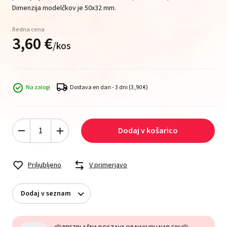
Dimenzija modelčkov je 50x32 mm.
Redna cena
3,
60
€
/
kos
Na zalogi
Dostava en dan - 3 dni
(3,90 €)
Dodaj v košarico
Priljubljeno
V primerjavo
Dodaj v seznam