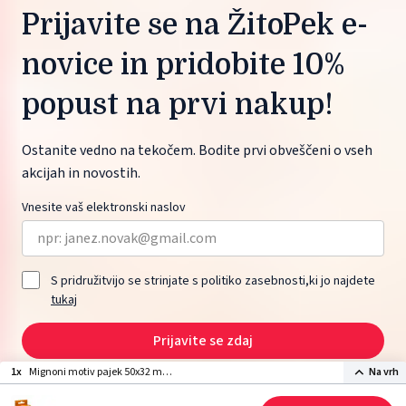
Prijavite se na ŽitoPek e-
novice in pridobite 10%
popust na prvi nakup!
Ostanite vedno na tekočem. Bodite prvi obveščeni o vseh
akcijah in novostih.
Vnesite vaš elektronski naslov
S pridružitvijo se strinjate s politiko zasebnosti,ki jo najdete
tukaj
Prijavite se zdaj
1x
Mignoni motiv pajek 50x32 mm
Na vrh
(36 kom)