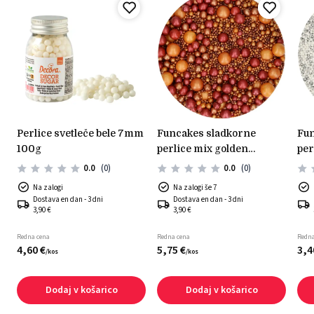
perlice svetleče bele 7mm
funcakes sladkorne
funcakes sladkorne
100g
perlice mix golden
per
passion 80g
sre
0.0
(0)
0.0
(0)
Na zalogi
Na zalogi še 7
Dostava en dan - 3 dni
Dostava en dan - 3 dni
3,90 €
3,90 €
Redna cena
Redna cena
Redna
4,
60
€
5,
75
€
3,
4
/
kos
/
kos
Dodaj v košarico
Dodaj v košarico