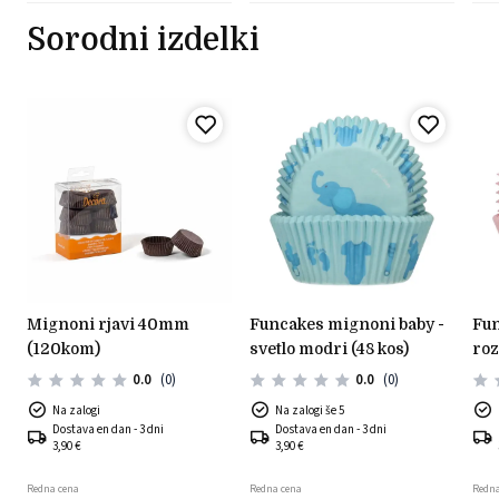
Sorodni izdelki
mignoni rjavi 40mm
funcakes mignoni baby -
funcakes mignoni - baby
(120kom)
svetlo modri (48 kos)
roz
0.0
(0)
0.0
(0)
Na zalogi
Na zalogi še 5
Dostava en dan - 3 dni
Dostava en dan - 3 dni
3,90 €
3,90 €
Redna cena
Redna cena
Redna