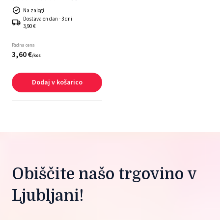
Na zalogi
Dostava en dan - 3 dni
3,90 €
Redna cena
3,
60
€
/
kos
Dodaj v košarico
Obiščite našo trgovino v 
Ljubljani!