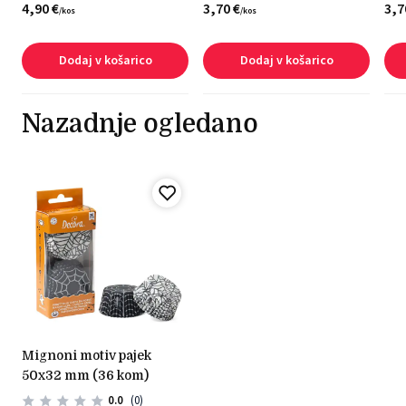
4,
90
€
3,
70
€
3,
7
/
kos
/
kos
Dodaj v košarico
Dodaj v košarico
Nazadnje ogledano
mignoni motiv pajek
50x32 mm (36 kom)
0.0
(0)