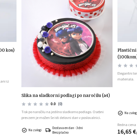
00 kos)
plastični kozarčki košarica 120ml
(100kom
Elegantni lo
materiala.
ani iz
slika na sladkorni podlagi po naročilu (a4)
0.0
(0)
Tisk po naročilu na jedilno sladkorno podlago. Osebni
Na zalog
prevzem je možen še isti delovni dan v poslovalnici.
Redna cena
Dostava en dan - 3 dni
16,
65
€
Na zalogi
Brezplačno