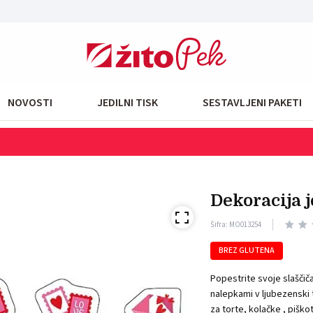
NOVOSTI
JEDILNI TISK
SESTAVLJENI PAKETI
AKCIJA : jedilna barvila
Prihranite 15 %
dekoracija
Šifra: MO013254
BREZ GLUTENA
Popestrite svoje slaščiča
nalepkami v ljubezenski t
za torte, kolačke , pišk