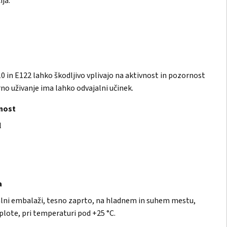
ja.
10 in E122 lahko škodljivo vplivajo na aktivnost in pozornost
o uživanje ima lahko odvajalni učinek.
dnost
l
a
alni embalaži, tesno zaprto, na hladnem in suhem mestu,
plote, pri temperaturi pod +25 °C.