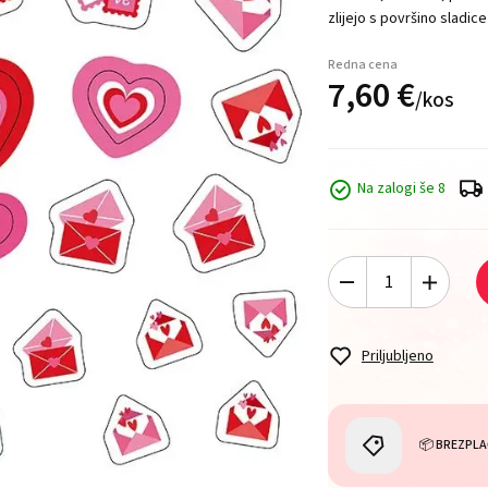
zlijejo s površino sladice
Redna cena
7,
60
€
/
kos
Na zalogi še 8
Priljubljeno
📦 BREZPLA