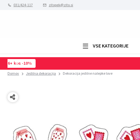
031/424-117
zitopek@zito.si
VSE KATEGORIJE
Domov
Jedilna dekoracija
Dekoracija jedilne nalepke love