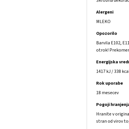
Škrobna dekoraci
Alergeni
MLEKO
Opozorilo
Barvila E102, E1
otrok! Prekomern
Energijska vre
1417 kJ / 338 kca
Rok uporabe
18 mesecev
Pogoji hranjenj
Hranite v origin
stran od virov to