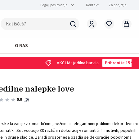
Pogoji poslovanja
Kontakt
Za podjetja
O NAS
 jedilne nalepke love
0.0
(0)
rske kreacije z romantičnimi, nežnimi in elegantnimi jedilnimi dekorativnimi
ematiki. Set vsebuje 30 različnih dekoracij v romantičnih motivih, popolnih
ote in druge sladice. Zaradi prozornega ozadja se dekoracije popolnoma