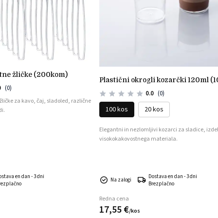
rtne žličke (200kom)
plastični okrogli kozarčki 120ml (1
0
(0)
0.0
(0)
ičke za kavo, čaj, sladoled, različne
100 kos
20 kos
i.
Elegantni in nezlomljivi kozarci za sladice, izdel
visokokakovostnega materiala.
ostava en dan - 3 dni
Dostava en dan - 3 dni
Na zalogi
rezplačno
Brezplačno
Redna cena
17,
55
€
/
kos