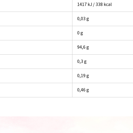
1417 kJ / 338 kcal
0,03 g
0 g
94,6 g
0,3 g
0,19 g
0,46 g