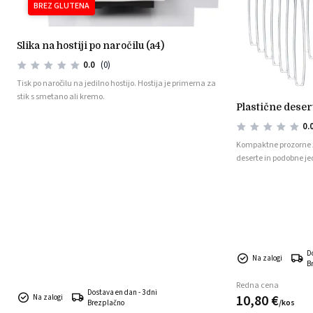
BREZ GLUTENA
slika na hostiji po naročilu (a4)
0.0
(0)
Tisk po naročilu na jedilno hostijo. Hostija je primerna za
stik s smetano ali kremo.
plastične dese
0.
Kompaktne prozorne žl
deserte in podobne jed
D
Na zalogi
B
Redna cena
Dostava en dan - 3 dni
10,
80
€
Na zalogi
/
kos
Brezplačno