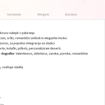
Sestavine
Alergeni
Dostava
kosov nalepk v pakiranju.
zen, srčki, romantični simboli in elegantni motivi.
orno, za popolno integracijo na sladici.
rte, kolački, piškoti, personalizirani deserti.
a dogodke:
Valentinovo, obletnice, zaroke, poroke, romantične
, vsebuje sladila.
e