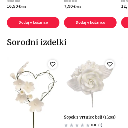
Redna cena
Redna cena
Redna
16,
50
€
7,
90
€
12,
/
kos
/
kos
Dodaj v košarico
Dodaj v košarico
Sorodni izdelki
šopek z vrtnico beli (1 kos)
0.0
(0)