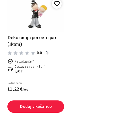
dekoracija poročni par
(1kom)
0.0
(0)
Na zalogi še 7
Dostava en dan - 3 dni
3,90 €
Redna cena
11,
22
€
/
kos
Dodaj v košarico