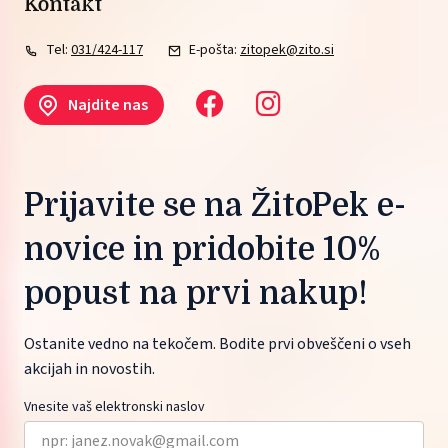
Kontakt
Tel:
031/424-117
E-pošta:
zitopek@zito.si
Najdite nas
Prijavite se na ŽitoPek e-
novice in pridobite 10%
popust na prvi nakup!
Ostanite vedno na tekočem. Bodite prvi obveščeni o vseh
akcijah in novostih.
Vnesite vaš elektronski naslov