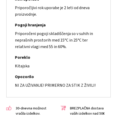
Priporočljivi rok uporabe je 2 leti od dneva
proizvodnje.
Pogoji hranjenja
Priporočeni pogoji skladiščenja so v suhih in
neprašnih prostorih med 15°C in 25°C ter
relativni vlagi med 55 in 60%.
Poreklo
Kitajska
Opozorilo
NI ZA UŽIVANJE! PRIMERNO ZA STIK Z ŽIVILI!
30-dnevna možnost
BREZPLAČNA dostava
vračila izdelkov.
vaših izdelkov nad 50€