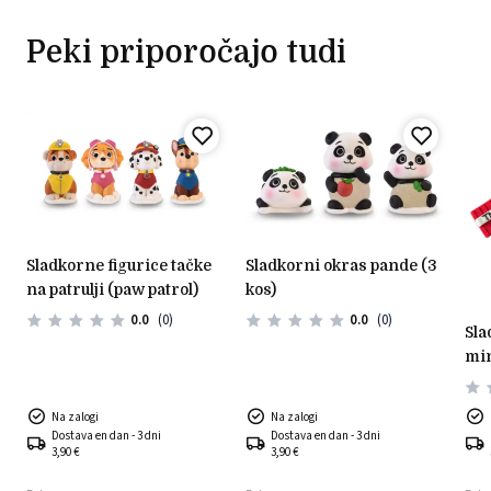
Peki priporočajo tudi
sladkorne figurice tačke
sladkorni okras pande (3
na patrulji (paw patrol)
kos)
0.0
(0)
0.0
(0)
sladkorni okras -
min
Na zalogi
Na zalogi
Dostava en dan - 3 dni
Dostava en dan - 3 dni
3,90 €
3,90 €