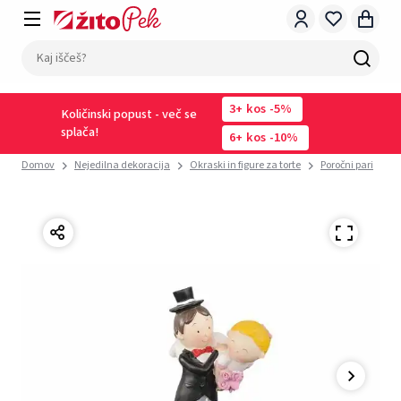
3
kos
-5%
Količinski popust - več se
splača!
6
kos
-10%
Domov
Nejedilna dekoracija
Okraski in figure za torte
Poročni pari
D