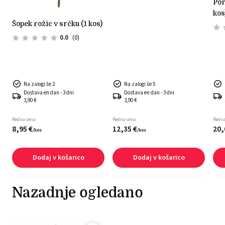
poročni par motiv št.1 (1
kos
šopek rožic v srčku (1 kos)
0.0
(0)
Na zalogi še 2
Na zalogi še 5
Dostava en dan - 3 dni
Dostava en dan - 3 dni
3,90 €
3,90 €
Redna cena
Redna cena
Redna
8,
95
€
12,
35
€
20,
/
kos
/
kos
Dodaj v košarico
Dodaj v košarico
Nazadnje ogledano