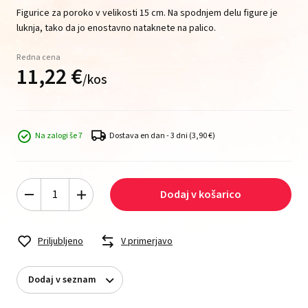
Figurice za poroko v velikosti 15 cm. Na spodnjem delu figure je
luknja, tako da jo enostavno nataknete na palico.
Redna cena
11,
22
€
/
kos
Na zalogi še 7
Dostava en dan - 3 dni
(3,90 €)
Dodaj v košarico
Priljubljeno
V primerjavo
Dodaj v seznam