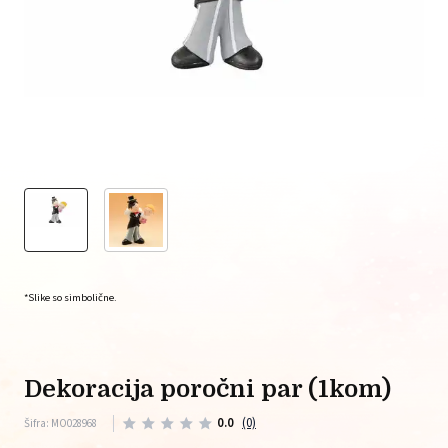
*Slike so simbolične.
dekoracija poročni par (1kom)
0.0
(0)
Šifra: MO028968