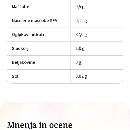
Maščobe
0,5 g
Nasičene maščobe SFA
0,12 g
Ogljikovi hidrati
87,0 g
Sladkorji
1,0 g
Beljakovine
0 g
Sol
0,02 g
Mnenja in ocene