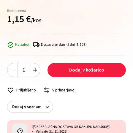
Redna cena
1,
15
€
/
kos
Na zalogi
Dostava en dan - 3 dni
(3,90 €)
Dodaj v košarico
Priljubljeno
V primerjavo
Dodaj v seznam
📦 BREZPLAČNA DOSTAVA OB NAKUPU NAD 50€ 📦
Velja do: 21. 11. 2026