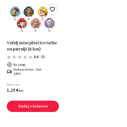
vafelj mini ploščice tačke
na patrulji (6 kos)
0.0
(0)
Na zalogi
Dostava en dan - 3 dni
3,90 €
Redna cena
1,
15
€
/
kos
Dodaj v košarico