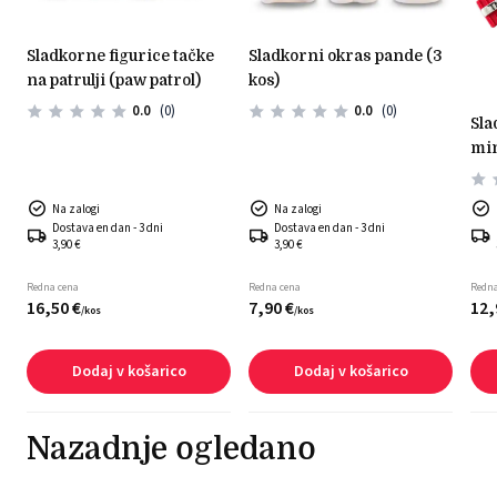
sladkorne figurice tačke
sladkorni okras pande (3
na patrulji (paw patrol)
kos)
0.0
(0)
0.0
(0)
sladkorni okras -
min
Na zalogi
Na zalogi
Dostava en dan - 3 dni
Dostava en dan - 3 dni
3,90 €
3,90 €
Redna cena
Redna cena
Redna
16,
50
€
7,
90
€
12,
/
kos
/
kos
Dodaj v košarico
Dodaj v košarico
Nazadnje ogledano