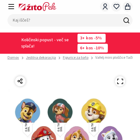
3
kos
-5%
Količinski popust - več se
splača!
6
kos
-10%
Domov
Jedilna dekoracija
Figurice za torto
Vafelj mini ploščice Tačke na 