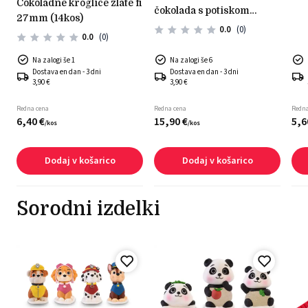
čokoladne kroglice zlate fi
čokolada s potiskom
0
27mm (14kos)
maline (35 kos)
0.0
(0)
0.0
(0)
Na zalogi še 1
Na zalogi še 6
Dostava en dan - 3 dni
Dostava en dan - 3 dni
3,90 €
3,90 €
Redna cena
Redna cena
Redna
6,
40
€
15,
90
€
5,
6
/
kos
/
kos
Dodaj v košarico
Dodaj v košarico
Sorodni izdelki