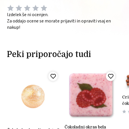
Izdelek še ni ocenjen.
Za oddajo ocene se morate prijaviti in opraviti vsaj en
nakup!
Peki priporočajo tudi
crispy kroglice mlečna
čok
čokoladni okras bela