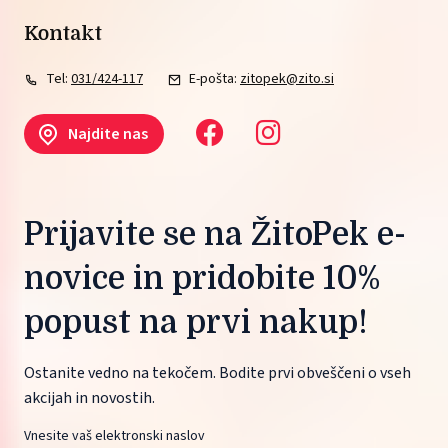
Kontakt
Tel:
031/424-117
E-pošta:
zitopek@zito.si
Najdite nas
Prijavite se na ŽitoPek e-
novice in pridobite 10%
popust na prvi nakup!
Ostanite vedno na tekočem. Bodite prvi obveščeni o vseh
akcijah in novostih.
Vnesite vaš elektronski naslov