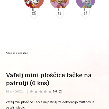
*Slike so simbolične.
vafelj mini ploščice tačke na
patrulji (6 kos)
0.0
(0)
Šifra: MO040221
Vafelj mini ploščice Tačke na patrulji za dekoracijo muffinov in
ostalih sladic.